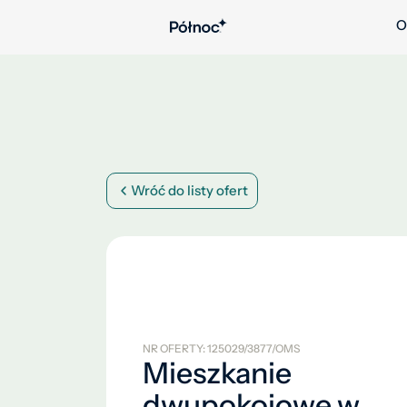
O
Wróć do listy ofert
NR OFERTY: 125029/3877/OMS
Mieszkanie
dwupokojowe w