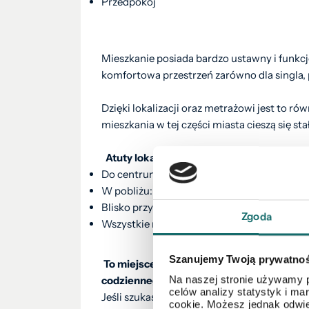
Przedpokój
Mieszkanie posiada bardzo ustawny i funkc
komfortowa przestrzeń zarówno dla singla, pa
Dzięki lokalizacji oraz metrażowi jest to r
mieszkania w tej części miasta cieszą się 
Atuty lokalizacji
Do centrum miasta dojdziesz spacerem w o
W pobliżu: sklepy, szkoła, przychodnia, bank
Blisko przystanki komunikacji miejskiej
Zgoda
Wszystkie najważniejsze punkty usługowe w
Szanujemy Twoją prywatno
To miejsce idealne dla osób, które cenią 
Na naszej stronie używamy p
codziennego korzystania z samochodu.
celów analizy statystyk i m
Jeśli szukasz mieszkania w świetnym punkci
cookie. Możesz jednak odwie