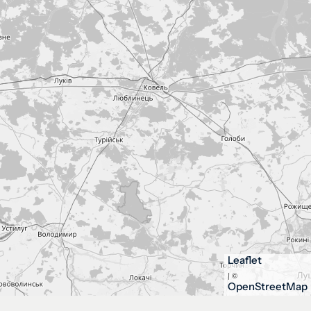
Leaflet
| ©
OpenStreetMap