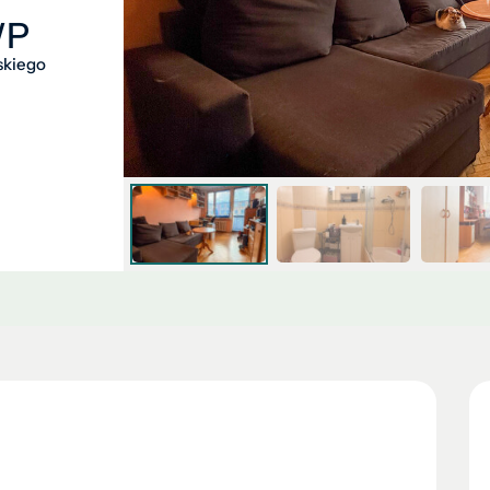
WP
skiego