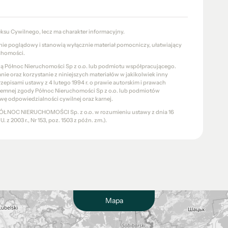
eksu Cywilnego, lecz ma charakter informacyjny.
znie poglądowy i stanowią wyłącznie materiał pomocniczy, ułatwiający
chomości.
cią Północ Nieruchomości Sp z o.o. lub podmiotu współpracującego.
e oraz korzystanie z niniejszych materiałów w jakikolwiek inny
pisami ustawy z 4 lutego 1994 r. o prawie autorskim i prawach
pisemnej zgody Północ Nieruchomości Sp z o.o. lub podmiotów
wę odpowiedzialności cywilnej oraz karnej.
a PÓŁNOC NIERUCHOMOŚCI Sp. z o.o. w rozumieniu ustawy z dnia 16
 z 2003 r., Nr 153, poz. 1503 z późn. zm.).
Mapa