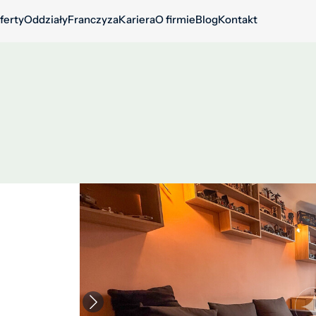
ferty
Oddziały
Franczyza
Kariera
O firmie
Blog
Kontakt