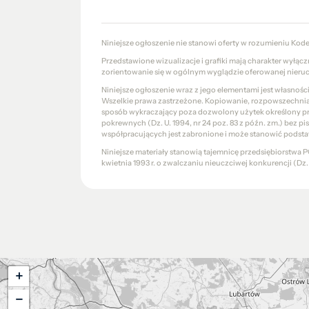
Niniejsze ogłoszenie nie stanowi oferty w rozumieniu Kod
Przedstawione wizualizacje i grafiki mają charakter wyłąc
zorientowanie się w ogólnym wyglądzie oferowanej nieru
Niniejsze ogłoszenie wraz z jego elementami jest własnoś
Wszelkie prawa zastrzeżone. Kopiowanie, rozpowszechniani
sposób wykraczający poza dozwolony użytek określony prze
pokrewnych (Dz. U. 1994, nr 24 poz. 83 z późn. zm.) bez 
współpracujących jest zabronione i może stanowić podsta
Niniejsze materiały stanowią tajemnicę przedsiębiorstw
kwietnia 1993 r. o zwalczaniu nieuczciwej konkurencji (Dz. U.
+
−