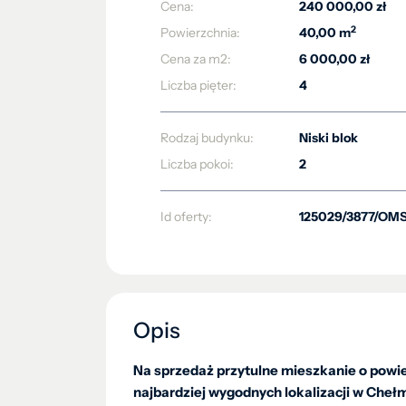
Cena:
240 000,00 zł
2
Powierzchnia:
40,00 m
Cena za m2:
6 000,00 zł
Liczba pięter:
4
Rodzaj budynku:
Niski blok
Liczba pokoi:
2
Id oferty:
125029/3877/OM
Opis
Na sprzedaż przytulne mieszkanie o powier
najbardziej wygodnych lokalizacji w Chełm