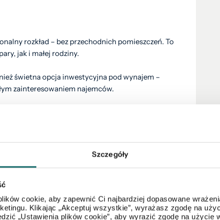
jonalny rozkład – bez przechodnich pomieszczeń. To
ry, jak i małej rodziny.
ównież świetna opcja inwestycyjna pod wynajem –
stałym zainteresowaniem najemców.
koło 5 minut
i
Szczegóły
 zasięgu kilku minut
ść
wygodę życia w mieście – bez konieczności
lików cookie, aby zapewnić Ci najbardziej dopasowane wrażenia
arketingu. Klikając „Akceptuj wszystkie”, wyrażasz zgodę na u
e Chełma, z szybkim dostępem do infrastruktury i
dzić „Ustawienia plików cookie”, aby wyrazić zgodę na użycie 