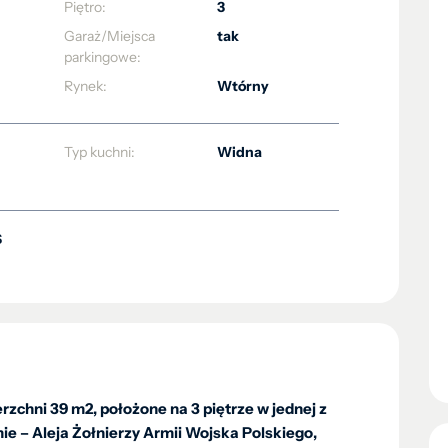
Piętro:
3
Garaż/Miejsca
tak
parkingowe:
Rynek:
Wtórny
Typ kuchni:
Widna
S
zchni 39 m2, położone na 3 piętrze w jednej z
ie – Aleja Żołnierzy Armii Wojska Polskiego,