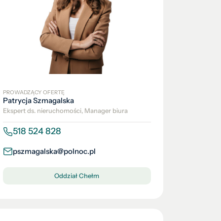
PROWADZĄCY OFERTĘ
Patrycja Szmagalska
Ekspert ds. nieruchomości, Manager biura
518 524 828
pszmagalska@polnoc.pl
Oddział Chełm