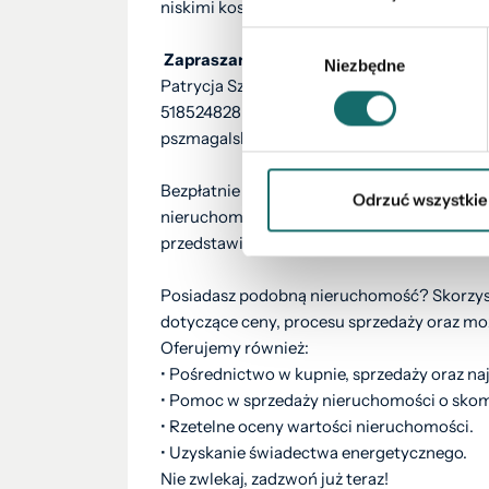
niskimi kosztami utrzymania – ta oferta z
Wybór
Zapraszam do kontaktu i umówienia preze
Niezbędne
zgody
Patrycja Szmagalska
518524828
pszmagalska@polnoc.pl
Bezpłatnie pomagamy w formalnościach zw
Odrzuć wszystkie
nieruchomości. Nasz doradca kredytowy bez
przedstawi najlepsze oferty z ponad 10 ban
Posiadasz podobną nieruchomość? Skorzysta
dotyczące ceny, procesu sprzedaży oraz moż
Oferujemy również:
• Pośrednictwo w kupnie, sprzedaży oraz n
• Pomoc w sprzedaży nieruchomości o skomp
• Rzetelne oceny wartości nieruchomości.
• Uzyskanie świadectwa energetycznego.
Nie zwlekaj, zadzwoń już teraz!