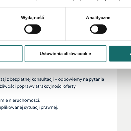
decydowanie zasługuje na Twoją uwagę.
ntacji.
Wydajność
Analityczne
iązanych z uzyskaniem kredytu na zakup
Ustawienia plików cookie
płatnie sprawdzi Twoją zdolność kredytową i
ków.
j z bezpłatnej konsultacji – odpowiemy na pytania
liwości poprawy atrakcyjności oferty.
ajmie nieruchomości.
likowanej sytuacji prawnej.