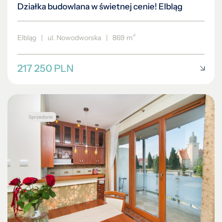
Działka budowlana w świetnej cenie! Elbląg
2
Elbląg
|
ul. Nowodworska
|
869 m
217 250 PLN