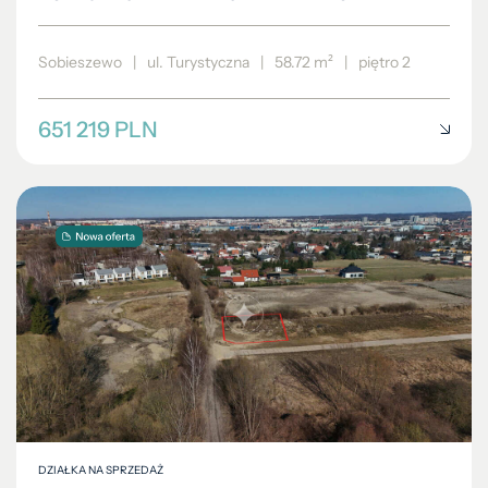
Sobieszewo
|
ul. Turystyczna
|
58.72 m²
|
piętro 2
651 219 PLN
DZIAŁKA NA SPRZEDAŻ