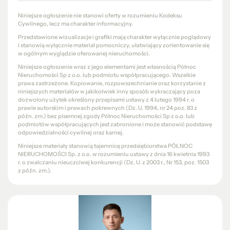
Niniejsze ogłoszenie nie stanowi oferty w rozumieniu Kodeksu
Cywilnego, lecz ma charakter informacyjny.
Przedstawione wizualizacje i grafiki mają charakter wyłącznie poglądowy
i stanowią wyłącznie materiał pomocniczy, ułatwiający zorientowanie się
w ogólnym wyglądzie oferowanej nieruchomości.
Niniejsze ogłoszenie wraz z jego elementami jest własnością Północ
Nieruchomości Sp z o.o. lub podmiotu współpracującego. Wszelkie
prawa zastrzeżone. Kopiowanie, rozpowszechnianie oraz korzystanie z
niniejszych materiałów w jakikolwiek inny sposób wykraczający poza
dozwolony użytek określony przepisami ustawy z 4 lutego 1994 r. o
prawie autorskim i prawach pokrewnych (Dz. U. 1994, nr 24 poz. 83 z
późn. zm.) bez pisemnej zgody Północ Nieruchomości Sp z o.o. lub
podmiotów współpracujących jest zabronione i może stanowić podstawę
odpowiedzialności cywilnej oraz karnej.
Niniejsze materiały stanowią tajemnicę przedsiębiorstwa PÓŁNOC
NIERUCHOMOŚCI Sp. z o.o. w rozumieniu ustawy z dnia 16 kwietnia 1993
r. o zwalczaniu nieuczciwej konkurencji (Dz. U. z 2003 r., Nr 153, poz. 1503
z późn. zm.).