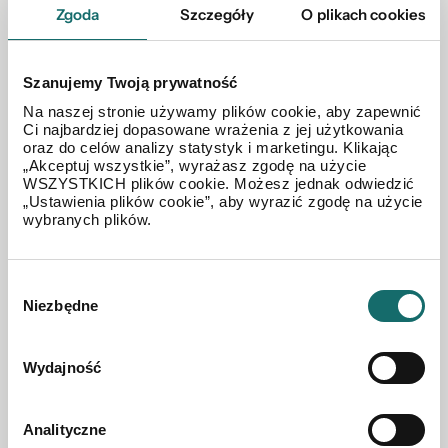
Zgoda
Szczegóły
O plikach cookies
Krynica Morska
|
ul. Przyjaźni
|
41 m²
|
piętro 1/4
Szanujemy Twoją prywatność
990 000 PLN
Na naszej stronie używamy plików cookie, aby zapewnić
Ci najbardziej dopasowane wrażenia z jej użytkowania
oraz do celów analizy statystyk i marketingu. Klikając
„Akceptuj wszystkie”, wyrażasz zgodę na użycie
WSZYSTKICH plików cookie. Możesz jednak odwiedzić
„Ustawienia plików cookie”, aby wyrazić zgodę na użycie
wybranych plików.
Wybór
Niezbędne
zgody
Wydajność
Analityczne