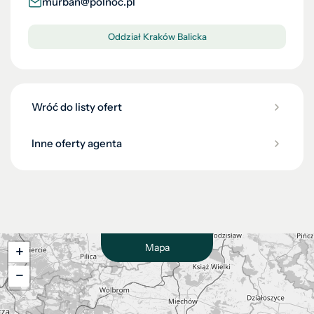
murban@polnoc.pl
Oddział Kraków Balicka
Wróć do listy ofert
Inne oferty agenta
Mapa
+
−