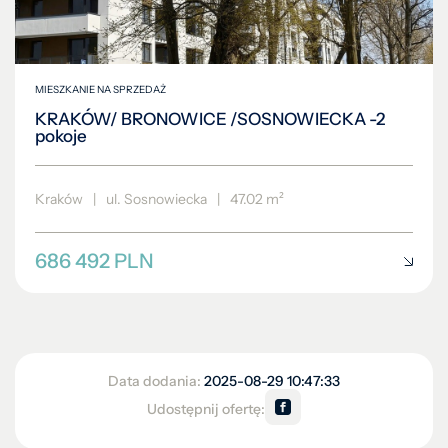
MIESZKANIE NA SPRZEDAŻ
KRAKÓW/ BRONOWICE /SOSNOWIECKA -2
pokoje
Kraków
|
ul. Sosnowiecka
|
47.02 m²
686 492 PLN
Data dodania:
2025-08-29 10:47:33
Udostępnij ofertę: