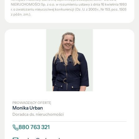
NIERUCHOMOŚCI Sp. z o.o. w rozumieniu ustawy z dnia 16 kwietnia 1993
r. o zwalczaniu nieuczciwej konkurencji (Dz. U. z 2003 r., Nr 153, poz. 1503
z późn. zm.).
PROWADZĄCY OFERTĘ
Monika Urban
Doradca ds. nieruchomości
880 763 321