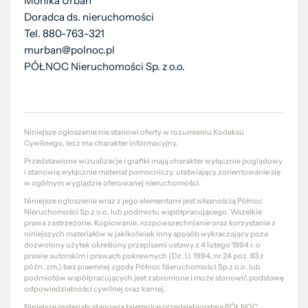
Monika Urban
Doradca ds. nieruchomości
Tel. 880-763-321
murban@polnoc.pl
PÓŁNOC Nieruchomości Sp. z o.o.
Niniejsze ogłoszenie nie stanowi oferty w rozumieniu Kodeksu
Cywilnego, lecz ma charakter informacyjny.
Przedstawione wizualizacje i grafiki mają charakter wyłącznie poglądowy
i stanowią wyłącznie materiał pomocniczy, ułatwiający zorientowanie się
w ogólnym wyglądzie oferowanej nieruchomości.
Niniejsze ogłoszenie wraz z jego elementami jest własnością Północ
Nieruchomości Sp z o.o. lub podmiotu współpracującego. Wszelkie
prawa zastrzeżone. Kopiowanie, rozpowszechnianie oraz korzystanie z
niniejszych materiałów w jakikolwiek inny sposób wykraczający poza
dozwolony użytek określony przepisami ustawy z 4 lutego 1994 r. o
prawie autorskim i prawach pokrewnych (Dz. U. 1994, nr 24 poz. 83 z
późn. zm.) bez pisemnej zgody Północ Nieruchomości Sp z o.o. lub
podmiotów współpracujących jest zabronione i może stanowić podstawę
odpowiedzialności cywilnej oraz karnej.
Niniejsze materiały stanowią tajemnicę przedsiębiorstwa PÓŁNOC