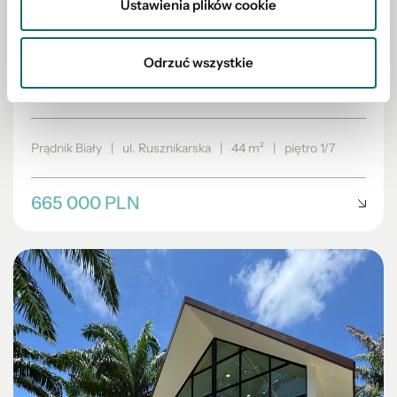
Ustawienia plików cookie
MIESZKANIE NA SPRZEDAŻ
Odrzuć wszystkie
Przestrzenna kawalerka/ Rusznikarska/Prądnik
Biały
Prądnik Biały
|
ul. Rusznikarska
|
44 m²
|
piętro 1/7
665 000 PLN