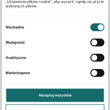
„Ustawienia plików cookie”, aby wyrazić zgodę na użycie
wybranych plików.
MIESZKANIE NA SPRZEDAŻ
Wybór
Willa w Monte Mayor/ Benahavís / HISZPANIA
Niezbędne
zgody
530 m²
Wydajność
2 775 000 EUR
Analityczne
Marketingowe
Akceptuj wszystkie