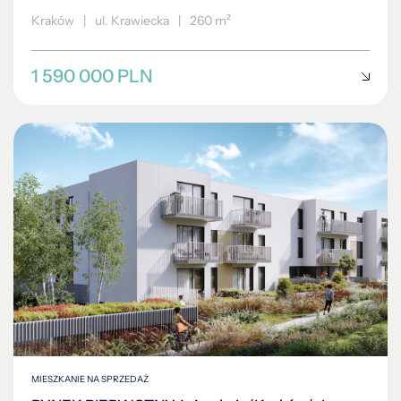
Kraków
|
ul. Krawiecka
|
260 m²
1 590 000 PLN
MIESZKANIE NA SPRZEDAŻ