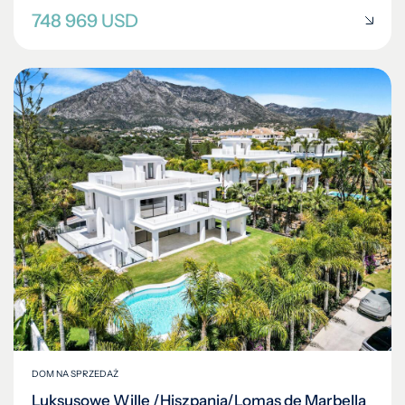
748 969 USD
DOM NA SPRZEDAŻ
Luksusowe Wille /Hiszpania/Lomas de Marbella