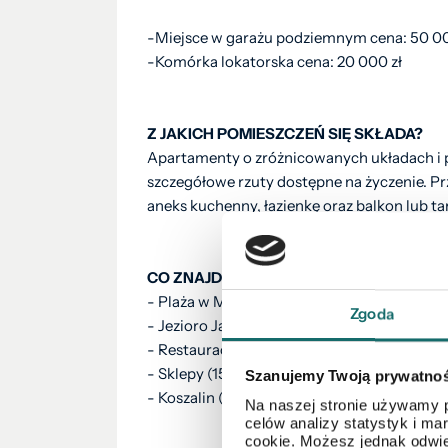
-Miejsce w garażu podziemnym cena: 50 00
-Komórka lokatorska cena: 20 000 zł
Z JAKICH POMIESZCZEŃ SIĘ SKŁADA?
Apartamenty o zróżnicowanych układach i 
szczegółowe rzuty dostępne na życzenie. P
aneks kuchenny, łazienkę oraz balkon lub 
CO ZNAJDUJE SIĘ W NAJBLIŻSZYM OTOC
- Plaża w Mielnie (250 m)
Zgoda
- Jezioro Jamno (400 m)
- Restauracje i kawiarnie (100 m)
- Sklepy (150 m)
Szanujemy Twoją prywatno
- Koszalin (12 km)
Na naszej stronie używamy p
celów analizy statystyk i m
cookie. Możesz jednak odwie