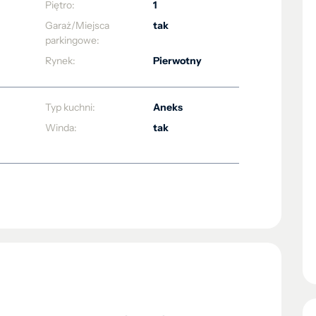
Piętro:
1
Garaż/Miejsca
tak
parkingowe:
Rynek:
Pierwotny
Typ kuchni:
Aneks
Winda:
tak