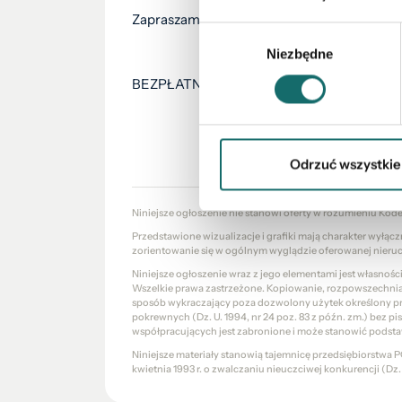
Zapraszam na prezentację.
Wybór
Niezbędne
zgody
BEZPŁATNIE pomagamy w uzyskaniu najkorz
Odrzuć wszystkie
Niniejsze ogłoszenie nie stanowi oferty w rozumieniu Kod
Przedstawione wizualizacje i grafiki mają charakter wyłąc
zorientowanie się w ogólnym wyglądzie oferowanej nieru
Niniejsze ogłoszenie wraz z jego elementami jest własnoś
Wszelkie prawa zastrzeżone. Kopiowanie, rozpowszechniani
sposób wykraczający poza dozwolony użytek określony prze
pokrewnych (Dz. U. 1994, nr 24 poz. 83 z późn. zm.) bez 
współpracujących jest zabronione i może stanowić podsta
Niniejsze materiały stanowią tajemnicę przedsiębiorstw
kwietnia 1993 r. o zwalczaniu nieuczciwej konkurencji (Dz. U.