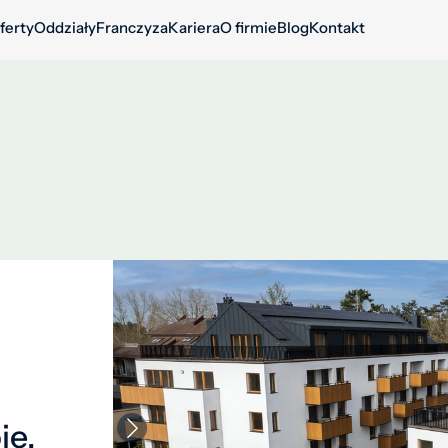
ferty
Oddziały
Franczyza
Kariera
O firmie
Blog
Kontakt
je,