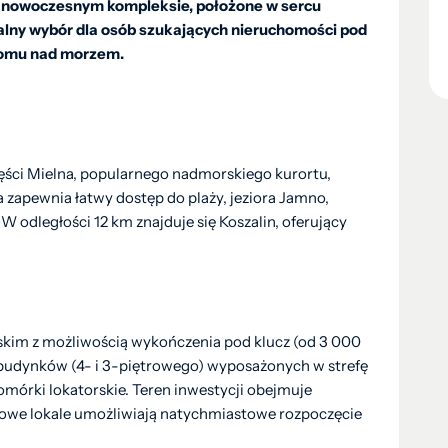
 nowoczesnym kompleksie, położone w sercu
ealny wybór dla osób szukających nieruchomości pod
domu nad morzem.
zęści Mielna, popularnego nadmorskiego kurortu,
ja zapewnia łatwy dostęp do plaży, jeziora Jamno,
 W odległości 12 km znajduje się Koszalin, oferujący
kim z możliwością wykończenia pod klucz (od 3 000
h budynków (4- i 3-piętrowego) wyposażonych w strefę
omórki lokatorskie. Teren inwestycji obejmuje
towe lokale umożliwiają natychmiastowe rozpoczęcie