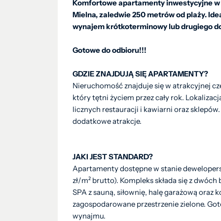
Komfortowe apartamenty inwestycyjne w
Mielna, zaledwie 250 metrów od plaży. Id
wynajem krótkoterminowy lub drugiego 
Gotowe do odbioru!!!
GDZIE ZNAJDUJĄ SIĘ APARTAMENTY?
Nieruchomość znajduje się w atrakcyjnej c
który tętni życiem przez cały rok. Lokalizac
licznych restauracji i kawiarni oraz sklepów.
dodatkowe atrakcje.
JAKI JEST STANDARD?
Apartamenty dostępne w stanie dewelopers
zł/m² brutto). Kompleks składa się z dwóc
SPA z sauną, siłownię, halę garażową oraz k
zagospodarowane przestrzenie zielone. Go
wynajmu.