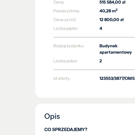
Cena:
515 584,00 zł
2
Powierzchnia:
40,28 m
Cena za m2:
12 800,00 zł
Liczba pięter:
4
Rodzaj budynku:
Budynek
apartamentowy
Liczba pokoi:
2
Id oferty:
123553/3877/OMS
Opis
CO SPRZEDAJEMY?