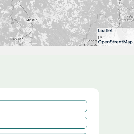
Leaflet
| ©
OpenStreetMap