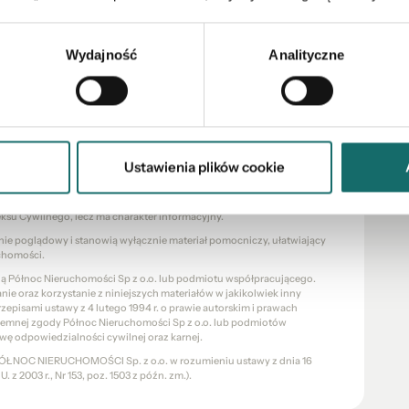
Wydajność
Analityczne
ystniejszego kredytu na zakup nieruchomości.
Ustawienia plików cookie
eksu Cywilnego, lecz ma charakter informacyjny.
znie poglądowy i stanowią wyłącznie materiał pomocniczy, ułatwiający
chomości.
cią Północ Nieruchomości Sp z o.o. lub podmiotu współpracującego.
e oraz korzystanie z niniejszych materiałów w jakikolwiek inny
pisami ustawy z 4 lutego 1994 r. o prawie autorskim i prawach
pisemnej zgody Północ Nieruchomości Sp z o.o. lub podmiotów
wę odpowiedzialności cywilnej oraz karnej.
a PÓŁNOC NIERUCHOMOŚCI Sp. z o.o. w rozumieniu ustawy z dnia 16
 z 2003 r., Nr 153, poz. 1503 z późn. zm.).