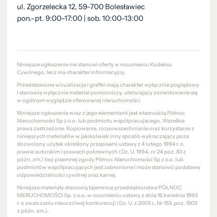
ul. Zgorzelecka 12, 59-700 Bolesławiec
pon.–pt. 9:00–17:00 | sob. 10:00–13:00
Niniejsze ogłoszenie nie stanowi oferty w rozumieniu Kodeksu
Cywilnego, lecz ma charakter informacyjny.
Przedstawione wizualizacje i grafiki mają charakter wyłącznie poglądowy
i stanowią wyłącznie materiał pomocniczy, ułatwiający zorientowanie się
w ogólnym wyglądzie oferowanej nieruchomości.
Niniejsze ogłoszenie wraz z jego elementami jest własnością Północ
Nieruchomości Sp z o.o. lub podmiotu współpracującego. Wszelkie
prawa zastrzeżone. Kopiowanie, rozpowszechnianie oraz korzystanie z
niniejszych materiałów w jakikolwiek inny sposób wykraczający poza
dozwolony użytek określony przepisami ustawy z 4 lutego 1994 r. o
prawie autorskim i prawach pokrewnych (Dz. U. 1994, nr 24 poz. 83 z
późn. zm.) bez pisemnej zgody Północ Nieruchomości Sp z o.o. lub
podmiotów współpracujących jest zabronione i może stanowić podstawę
odpowiedzialności cywilnej oraz karnej.
Niniejsze materiały stanowią tajemnicę przedsiębiorstwa PÓŁNOC
NIERUCHOMOŚCI Sp. z o.o. w rozumieniu ustawy z dnia 16 kwietnia 1993
r. o zwalczaniu nieuczciwej konkurencji (Dz. U. z 2003 r., Nr 153, poz. 1503
z późn. zm.).