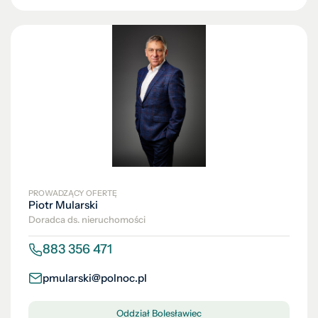
PROWADZĄCY OFERTĘ
Piotr Mularski
Doradca ds. nieruchomości
883 356 471
pmularski@polnoc.pl
Oddział Bolesławiec