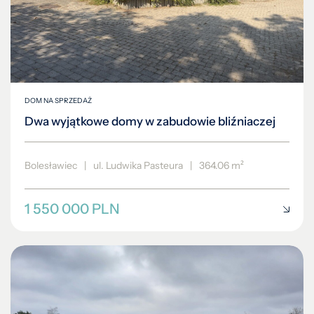
DOM NA SPRZEDAŻ
Dwa wyjątkowe domy w zabudowie bliźniaczej
Bolesławiec
|
ul. Ludwika Pasteura
|
364.06 m²
1 550 000 PLN