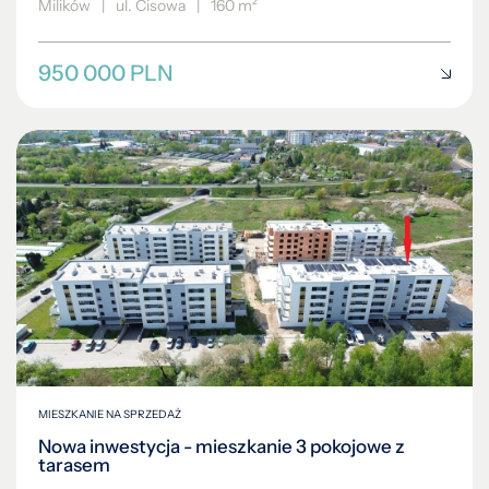
Milików
|
ul. Cisowa
|
160 m²
950 000 PLN
MIESZKANIE NA SPRZEDAŻ
Nowa inwestycja - mieszkanie 3 pokojowe z
tarasem