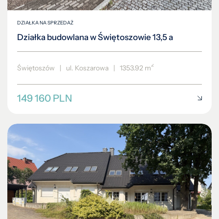
DZIAŁKA NA SPRZEDAŻ
Działka budowlana w Świętoszowie 13,5 a
2
Świętoszów
|
ul. Koszarowa
|
1353.92 m
149 160 PLN