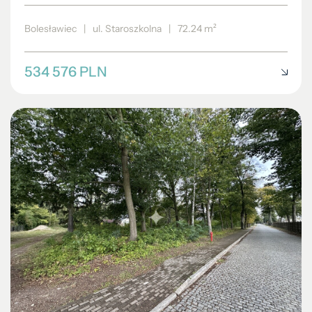
Bolesławiec
|
ul. Staroszkolna
|
72.24 m²
534 576 PLN