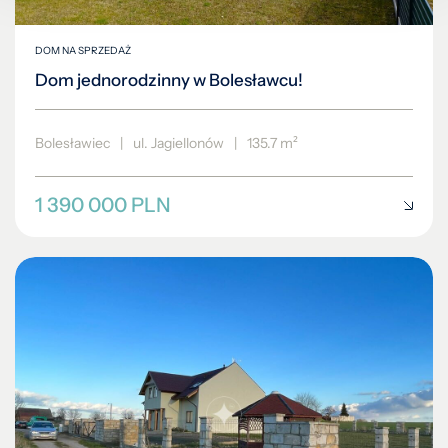
DOM NA SPRZEDAŻ
Dom jednorodzinny w Bolesławcu!
Bolesławiec
|
ul. Jagiellonów
|
135.7 m²
1 390 000 PLN