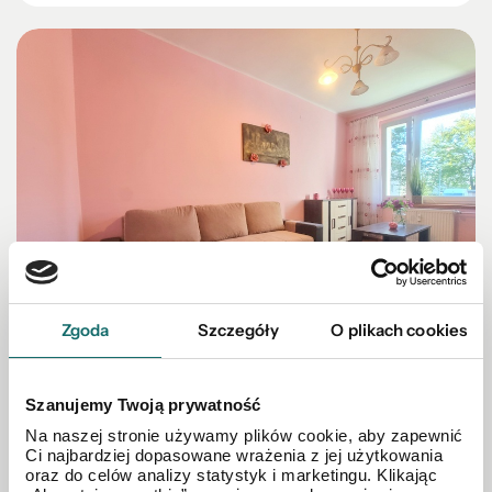
Zgoda
Szczegóły
O plikach cookies
MIESZKANIE NA SPRZEDAŻ
Szanujemy Twoją prywatność
Mieszkanie – Ozimek, ks. Jana Dzierżona
Na naszej stronie używamy plików cookie, aby zapewnić
Ci najbardziej dopasowane wrażenia z jej użytkowania
oraz do celów analizy statystyk i marketingu. Klikając