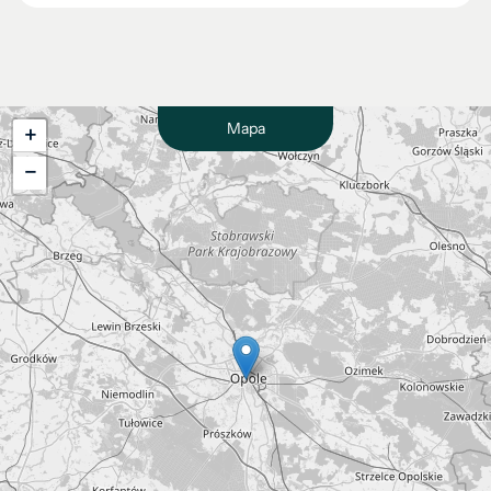
Mapa
+
−