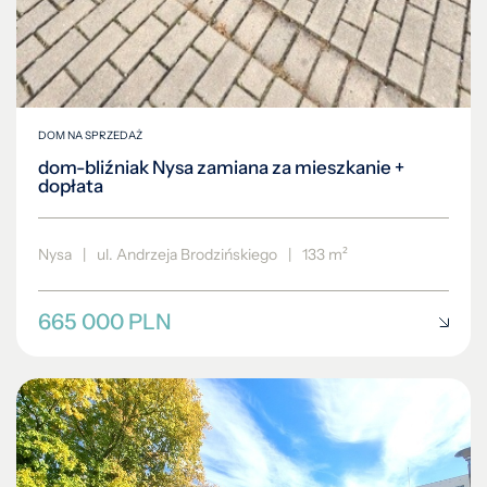
DOM NA SPRZEDAŻ
dom-bliźniak Nysa zamiana za mieszkanie +
dopłata
Nysa
|
ul. Andrzeja Brodzińskiego
|
133 m²
665 000 PLN