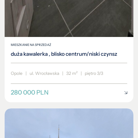
MIESZKANIE NA SPRZEDAŻ
duża kawalerka , blisko centrum/niski czynsz
Opole
|
ul. Wrocławska
|
32 m²
|
piętro 3/3
280 000 PLN