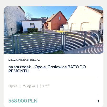
MIESZKANIE NA SPRZEDAŻ
na sprzedaż – Opole, Gosławice RATY/DO
REMONTU
Opole
|
Wiejska
|
91 m²
558 900 PLN