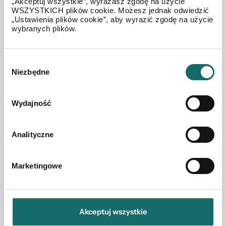
„Akceptuj wszystkie”, wyrażasz zgodę na użycie
Ozimek
|
ks. Jana Dzierżona
|
36.4 m²
WSZYSTKICH plików cookie. Możesz jednak odwiedzić
„Ustawienia plików cookie”, aby wyrazić zgodę na użycie
wybranych plików.
250 000 PLN
Wybór
Niezbędne
zgody
Wydajność
Analityczne
Marketingowe
MIESZKANIE NA SPRZEDAŻ
Kawalerka w Ozimku/ 1 piętro/
Akceptuj wszystkie
Ozimek
|
36 m²
|
piętro 1/3