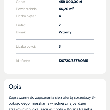
Cena:
459 000,00 zł
2
Powierzchnia:
46,20 m
Liczba pięter:
4
Piętro:
2
Rynek:
Wtórny
Liczba pokoi:
3
Id oferty:
120720/3877/OMS
Opis
Zapraszamy do zapoznania się z ofertą sprzedaży 3-
pokojowego mieszkania w jednej z najbardziej
atrakcyjnych lokalizacji w Opolu – Wyspa Pasieka.