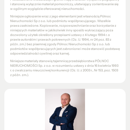
i stanowią wyłącznie materiał pomocniczy, ułatwiający zorientowanie się
w ogólnym wyglądzie oferowanej nieruchomości.
Niniejsze ogłoszenie wraz z jego elementami jest własnością Północ
Nieruchomości Sp z o.o. lub podmiotu współpracującego. Wszelkie
prawa zastrzeżone. Kopiowanie, rozpowszechnianie oraz korzystanie z
niniejszych materiałów w jakikolwiek inny sposób wykraczający poza
dozwolony użytek określony przepisami ustawy z 4 lutego 1994 r. o
prawie autorskim i prawach pokrewnych (Dz. U. 1994, nr 24 poz. 83 z
późn. zm.) bez pisemnej zgody Północ Nieruchomości Sp z o.o. lub
podmiotów współpracujących jest zabronione i może stanowić podstawę
odpowiedzialności cywilnej oraz karnej.
Niniejsze materiały stanowią tajemnicę przedsiębiorstwa PÓŁNOC
NIERUCHOMOŚCI Sp. z o.o. w rozumieniu ustawy z dnia 16 kwietnia 1993
r. o zwalczaniu nieuczciwej konkurencji (Dz. U. z 2003 r., Nr 153, poz. 1503
z późn. zm.).