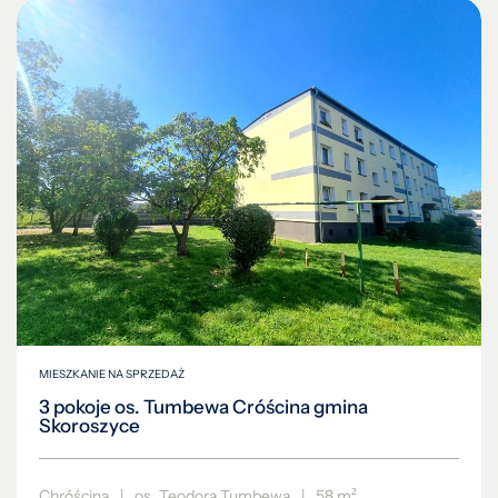
MIESZKANIE NA SPRZEDAŻ
3 pokoje os. Tumbewa Cróścina gmina
Skoroszyce
Chróścina
|
os. Teodora Tumbewa
|
58 m²