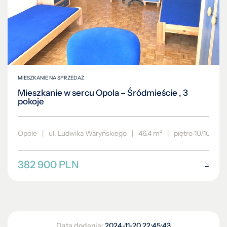
MIESZKANIE NA SPRZEDAŻ
Mieszkanie w sercu Opola – Śródmieście , 3
pokoje
Opole
|
ul. Ludwika Waryńskiego
|
46.4 m²
|
piętro 10/10
382 900 PLN
Data dodania:
2024-11-20 22:45:43