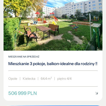
MIESZKANIE NA SPRZEDAŻ
Mieszkanie 3 pokoje, balkon-idealne dla rodziny !!
Opole
|
Kielecka
|
64.4 m²
|
piętro 4/4
506 999 PLN