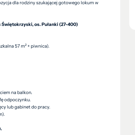
ozycja dla rodziny szukającej gotowego lokum w
 Świętokrzyski, os. Pułanki (27-400)
zkalna 57 m² + piwnica).
ściem na balkon.
efę odpoczynku.
cy lub gabinet do pracy.
m).
.