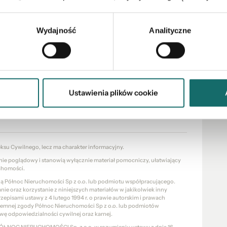
ział Mielec
Wydajność
Analityczne
ocesu zakupu nieruchomości począwszy od wyboru
sakcji i przekazanie nieruchomości nowym właścicielom.
iązanych z uzyskaniem kredytu na zakup
zpłatnie pomoże sprawdzić zdolność kredytową,
Ustawienia plików cookie
ośród ofert wszystkich banków i sprawnie
i kredytu.
eksu Cywilnego, lecz ma charakter informacyjny.
znie poglądowy i stanowią wyłącznie materiał pomocniczy, ułatwiający
chomości.
cią Północ Nieruchomości Sp z o.o. lub podmiotu współpracującego.
e oraz korzystanie z niniejszych materiałów w jakikolwiek inny
pisami ustawy z 4 lutego 1994 r. o prawie autorskim i prawach
pisemnej zgody Północ Nieruchomości Sp z o.o. lub podmiotów
wę odpowiedzialności cywilnej oraz karnej.