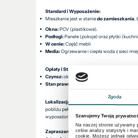
Standard i Wyposażenie:
Mieszkanie jest w stanie
do zamieszkania
,
Okna:
PCV (plastikowe).
Podłogi:
Panele (pokoje) oraz płytki (kuchni
W cenie:
Część mebli
Media:
Ogrzewanie i ciepła woda z sieci miej
Opłaty i Stan Prawny:
Czynsz:
ok. 740 zł ( przy 3 osobach ) (w t
Stan prawny:
Współwłasność z założoną Ksi
Zgoda
Lokalizacja:
Osiedle Pułanki to jedna z naj
pobliżu pełna infrastruktura: sklepy, szkoł
Szanujemy Twoją prywatno
wyposażony w domofon .
Na naszej stronie używamy p
celów analizy statystyk i m
Zapraszam do kontaktu telefonicznego or
cookie. Możesz jednak odwie