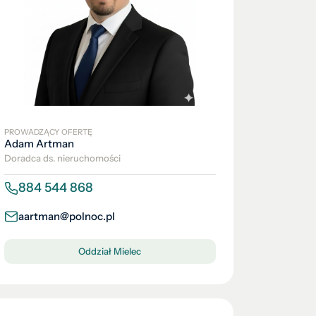
PROWADZĄCY OFERTĘ
Adam Artman
Doradca ds. nieruchomości
884 544 868
aartman@polnoc.pl
Oddział Mielec