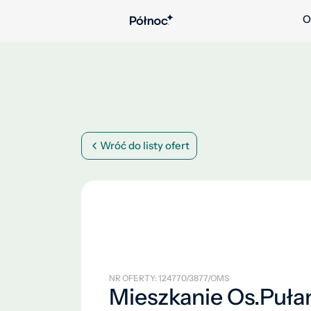
O
Wróć do listy ofert
NR OFERTY: 124770/3877/OMS
Mieszkanie Os.Puła