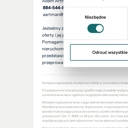
Adam Artman – Północ Nieruchomości, Odd
884-544-868
Wybór
aartman@polnoc.pl
Niezbędne
zgody
Jesteśmy z Państwem na każdym etapie pr
oferty i jej prezentacji po finalizację tran
Pomagamy we wszelkich formalnościach zw
nieruchomości. Nasz doradca kredytowy be
Odrzuć wszystkie
przedstawi najkorzystniejszą propozycję sp
przeprowadzi Państwa przez proces realizacj
Niniejsze ogłoszenie nie stanowi oferty w rozumieniu Kod
Przedstawione wizualizacje i grafiki mają charakter wyłąc
zorientowanie się w ogólnym wyglądzie oferowanej nieru
Niniejsze ogłoszenie wraz z jego elementami jest własnoś
Wszelkie prawa zastrzeżone. Kopiowanie, rozpowszechniani
sposób wykraczający poza dozwolony użytek określony prze
pokrewnych (Dz. U. 1994, nr 24 poz. 83 z późn. zm.) bez 
współpracujących jest zabronione i może stanowić podsta