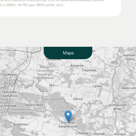
a PÓŁNOC NIERUCHOMOŚCI Sp. z o.o. w rozumieniu ustawy z dnia 16
 z 2003 r., Nr 153, poz. 1503 z późn. zm.).
Mapa