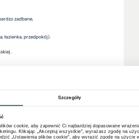
 bardzo zadbane,
a, łazienka, przedpokój).
skiej .
ym: woda, ogrzewanie, fundusz remontowy, śmieci).
ęgą Wieczystą – przejrzysta sytuacja prawna.
Szczegóły
lepszych lokalizacji w Ostrowcu Świętokrzyskim. W
y, przedszkola oraz dużo terenów zielonych. Budynek
ść
lików cookie, aby zapewnić Ci najbardziej dopasowane wrażenia
arketingu. Klikając „Akceptuj wszystkie”, wyrażasz zgodę na u
az na prezentację.
dzić „Ustawienia plików cookie”, aby wyrazić zgodę na użycie 