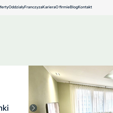
ferty
Oddziały
Franczyza
Kariera
O firmie
Blog
Kontakt
nki