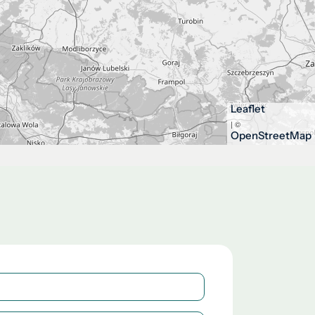
Leaflet
| ©
OpenStreetMap