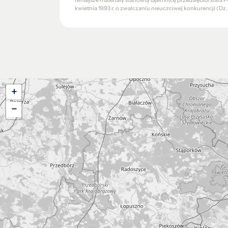
Niniejsze materiały stanowią tajemnicę przedsiębiorstw
kwietnia 1993 r. o zwalczaniu nieuczciwej konkurencji (Dz. U.
+
−