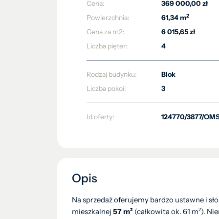
Cena:
369 000,00 zł
2
Powierzchnia:
61,34 m
Cena za m2:
6 015,65 zł
Liczba pięter:
4
Rodzaj budynku:
Blok
Liczba pokoi:
3
Id oferty:
124770/3877/OM
Opis
Na sprzedaż oferujemy bardzo ustawne i sł
mieszkalnej
57 m²
(całkowita ok. 61 m²). N