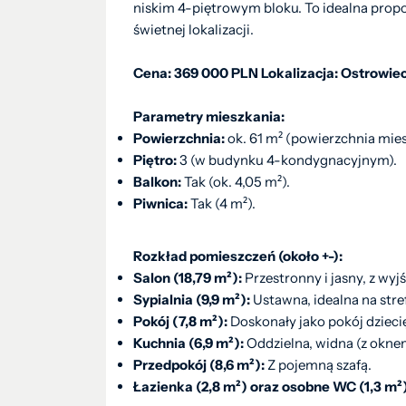
niskim 4-piętrowym bloku. To idealna prop
świetnej lokalizacji.
Cena: 369 000 PLN Lokalizacja: Ostrowiec
Parametry mieszkania:
Powierzchnia:
ok. 61 m² (powierzchnia mies
Piętro:
3 (w budynku 4-kondygnacyjnym).
Balkon:
Tak (ok. 4,05 m²).
Piwnica:
Tak (4 m²).
Rozkład pomieszczeń (około +-):
Salon (18,79 m²):
Przestronny i jasny, z wyj
Sypialnia (9,9 m²):
Ustawna, idealna na str
Pokój (7,8 m²):
Doskonały jako pokój dziecię
Kuchnia (6,9 m²):
Oddzielna, widna (z okne
Przedpokój (8,6 m²):
Z pojemną szafą.
Łazienka (2,8 m²) oraz osobne WC (1,3 m²)