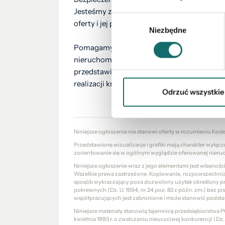
Jesteśmy z Państwem na każdym etapie pr
Wybór
oferty i jej prezentacji po finalizację tran
Niezbędne
zgody
Pomagamy we wszelkich formalnościach zw
nieruchomości. Nasi doradcy kredytowi be
przedstawią najkorzystniejszą propozycję 
realizacji kredytu.
Odrzuć wszystkie
Niniejsze ogłoszenie nie stanowi oferty w rozumieniu Kod
Przedstawione wizualizacje i grafiki mają charakter wyłąc
zorientowanie się w ogólnym wyglądzie oferowanej nieru
Niniejsze ogłoszenie wraz z jego elementami jest własnoś
Wszelkie prawa zastrzeżone. Kopiowanie, rozpowszechniani
sposób wykraczający poza dozwolony użytek określony prze
pokrewnych (Dz. U. 1994, nr 24 poz. 83 z późn. zm.) bez 
współpracujących jest zabronione i może stanowić podsta
Niniejsze materiały stanowią tajemnicę przedsiębiorstw
kwietnia 1993 r. o zwalczaniu nieuczciwej konkurencji (Dz. U.