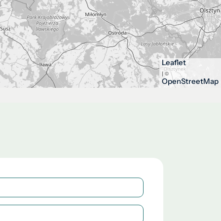
Leaflet
| ©
OpenStreetMap