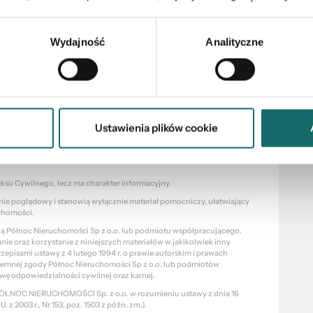
ocesu zakupu nieruchomości począwszy od wyboru
sakcji i przekazanie nieruchomości nowym właścicielom.
Wydajność
Analityczne
iązanych z uzyskaniem kredytu na zakup
zpłatnie sprawdzą Państwa zdolność kredytową -
spośród banków i sprawnie przeprowadzą przez proces
Ustawienia plików cookie
eksu Cywilnego, lecz ma charakter informacyjny.
znie poglądowy i stanowią wyłącznie materiał pomocniczy, ułatwiający
chomości.
cią Północ Nieruchomości Sp z o.o. lub podmiotu współpracującego.
e oraz korzystanie z niniejszych materiałów w jakikolwiek inny
pisami ustawy z 4 lutego 1994 r. o prawie autorskim i prawach
pisemnej zgody Północ Nieruchomości Sp z o.o. lub podmiotów
wę odpowiedzialności cywilnej oraz karnej.
a PÓŁNOC NIERUCHOMOŚCI Sp. z o.o. w rozumieniu ustawy z dnia 16
 z 2003 r., Nr 153, poz. 1503 z późn. zm.).