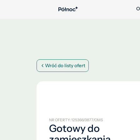
O
Wróć do listy ofert
NR OFERTY: 125366/3877/OMS
Gotowy do
zamieszkania