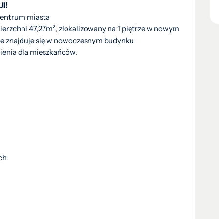
I!
centrum miasta
rzchni 47,27m², zlokalizowany na 1 piętrze w nowym
ie znajduje się w nowoczesnym budynku
enia dla mieszkańców.
ch