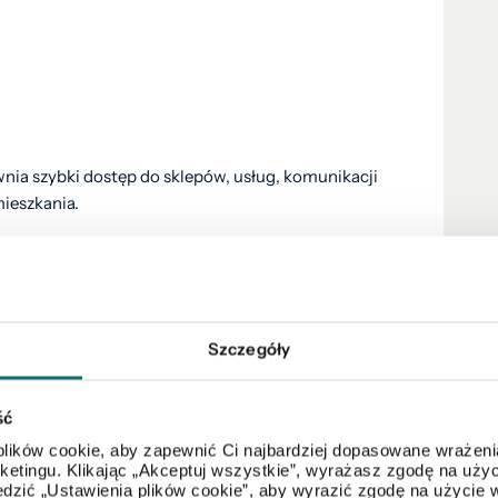
nia szybki dostęp do sklepów, usług, komunikacji
ieszkania.
Szczegóły
 z pustaków silikatowych
towych
ść
owe
lików cookie, aby zapewnić Ci najbardziej dopasowane wrażenia
arketingu. Klikając „Akceptuj wszystkie”, wyrażasz zgodę na u
dzić „Ustawienia plików cookie”, aby wyrazić zgodę na użycie 
ą OC.