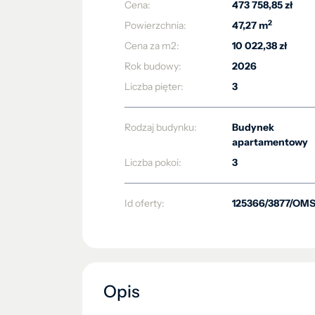
Cena:
473 758,85 zł
2
Powierzchnia:
47,27 m
Cena za m2:
10 022,38 zł
Rok budowy:
2026
Liczba pięter:
3
Rodzaj budynku:
Budynek
apartamentowy
Liczba pokoi:
3
Id oferty:
125366/3877/OM
Opis