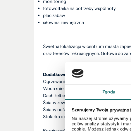
monitoring
fotowoltaika na potrzeby wspólnoty
plac zabaw
siłownia zewnętrzna
Świetna lokalizacja w centrum miasta zapew
oraz terenów rekreacyjnych. Gotowe do zam
Dodatkowe informacje
Ogrzewanie miejskie- GPEC.
Woda miejska
Zgoda
Dach żelbetowy docieplony styropianem
Ściany zewnętrzne - żelbetowe / murowane
Ściany nośne murowane z pustaków silika
Szanujemy Twoją prywatno
Stolarka okienna - PCV - szklenie trójszyb
Na naszej stronie używamy p
celów analizy statystyk i m
cookie. Możesz jednak odwie
Bezpieczeństwo transakcji chronione
polis