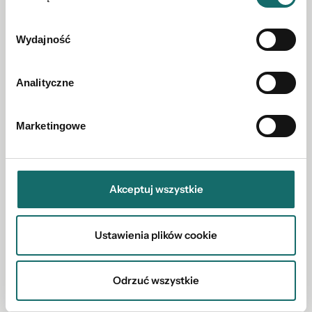
Przytulny dom wolnostojący na dużej działce
Wydajność
Włocławek
|
ul. Rybnicka
|
117.82 m²
Analityczne
847 000 PLN
Marketingowe
Akceptuj wszystkie
Ustawienia plików cookie
Odrzuć wszystkie