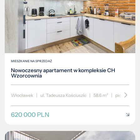
MIESZKANIE NA SPRZEDAŻ
Nowoczesny apartament w kompleksie CH
Wzorcownia
Włocławek
|
ul. Tadeusza Kościuszki
|
58.6 m²
|
piętro 3/3
620 000 PLN