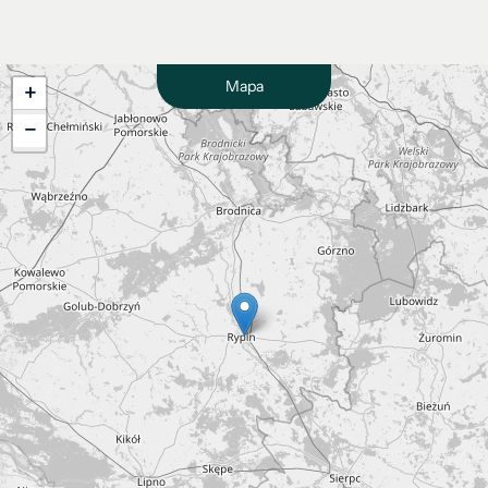
Mapa
+
−