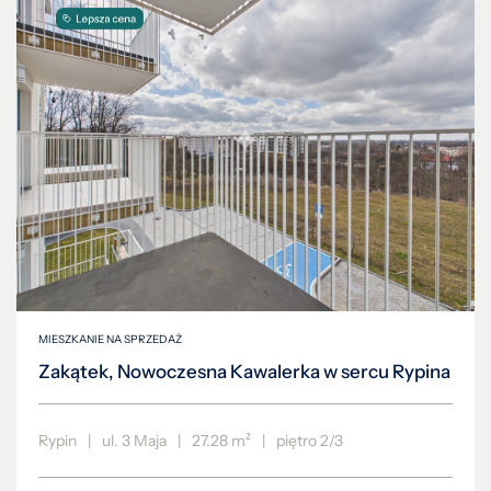
MIESZKANIE NA SPRZEDAŻ
Zakątek, Nowoczesna Kawalerka w sercu Rypina
Rypin
|
ul. 3 Maja
|
27.28 m²
|
piętro 2/3