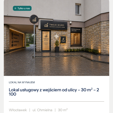
LOKAL NA WYNAJEM
Lokal usługowy z wejściem od ulicy – 30 m² – 2
100
Włocławek
|
ul. Chmielna
|
30 m²