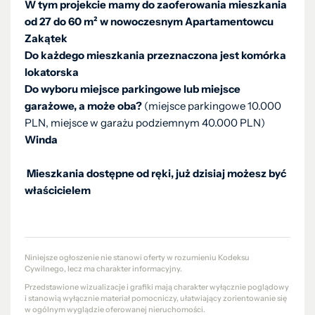
W tym projekcie mamy do zaoferowania mieszkania
od 27 do 60 m² w nowoczesnym Apartamentowcu
Zakątek
Do każdego mieszkania przeznaczona jest komórka
lokatorska
Do wyboru miejsce parkingowe lub miejsce
garażowe, a może oba?
(miejsce parkingowe 10.000
PLN, miejsce w garażu podziemnym 40.000 PLN)
Winda
Mieszkania dostępne od ręki, już dzisiaj możesz być
właścicielem
Niniejsze ogłoszenie nie stanowi oferty w rozumieniu Kodeksu
Cywilnego, lecz ma charakter informacyjny.
Przedstawione wizualizacje i grafiki mają charakter wyłącznie poglądowy
i stanowią wyłącznie materiał pomocniczy, ułatwiający zorientowanie się
w ogólnym wyglądzie oferowanej nieruchomości.