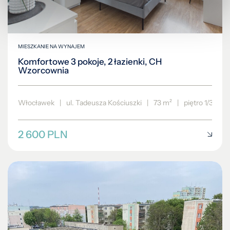
MIESZKANIE NA WYNAJEM
Komfortowe 3 pokoje, 2 łazienki, CH
Wzorcownia
Włocławek
|
ul. Tadeusza Kościuszki
|
73 m²
|
piętro 1/3
2 600 PLN