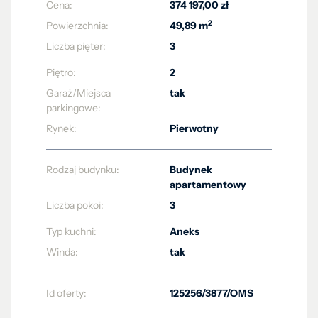
Cena:
374 197,00 zł
2
Powierzchnia:
49,89 m
Liczba pięter:
3
Piętro:
2
Garaż/Miejsca
tak
parkingowe:
Rynek:
Pierwotny
Rodzaj budynku:
Budynek
apartamentowy
Liczba pokoi:
3
Typ kuchni:
Aneks
Winda:
tak
Id oferty:
125256/3877/OMS