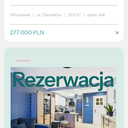
Włocławek
|
ul. Chemików
|
37.3 m²
|
piętro 4/4
277 000 PLN