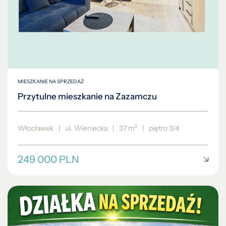
MIESZKANIE NA SPRZEDAŻ
Przytulne mieszkanie na Zazamczu
Włocławek
|
ul. Wieniecka
|
37 m²
|
piętro 3/4
249 000 PLN