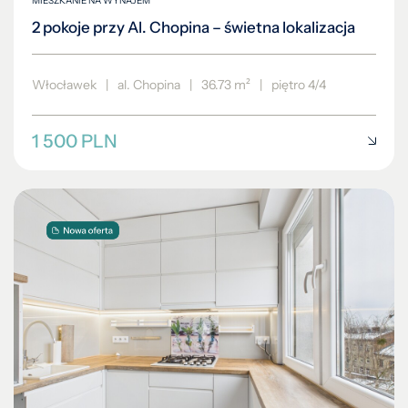
MIESZKANIE NA WYNAJEM
2 pokoje przy Al. Chopina – świetna lokalizacja
Włocławek
|
al. Chopina
|
36.73 m²
|
piętro 4/4
1 500 PLN