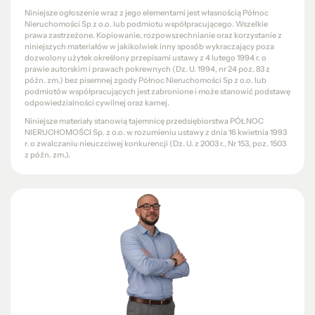
Niniejsze ogłoszenie wraz z jego elementami jest własnością Północ
Nieruchomości Sp z o.o. lub podmiotu współpracującego. Wszelkie
prawa zastrzeżone. Kopiowanie, rozpowszechnianie oraz korzystanie z
niniejszych materiałów w jakikolwiek inny sposób wykraczający poza
dozwolony użytek określony przepisami ustawy z 4 lutego 1994 r. o
prawie autorskim i prawach pokrewnych (Dz. U. 1994, nr 24 poz. 83 z
późn. zm.) bez pisemnej zgody Północ Nieruchomości Sp z o.o. lub
podmiotów współpracujących jest zabronione i może stanowić podstawę
odpowiedzialności cywilnej oraz karnej.
Niniejsze materiały stanowią tajemnicę przedsiębiorstwa PÓŁNOC
NIERUCHOMOŚCI Sp. z o.o. w rozumieniu ustawy z dnia 16 kwietnia 1993
r. o zwalczaniu nieuczciwej konkurencji (Dz. U. z 2003 r., Nr 153, poz. 1503
z późn. zm.).