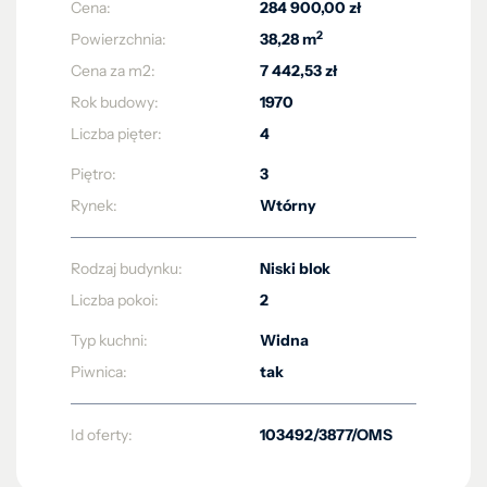
Cena:
284 900,00 zł
2
Powierzchnia:
38,28 m
Cena za m2:
7 442,53 zł
Rok budowy:
1970
Liczba pięter:
4
Piętro:
3
Rynek:
Wtórny
Rodzaj budynku:
Niski blok
Liczba pokoi:
2
Typ kuchni:
Widna
Piwnica:
tak
Id oferty:
103492/3877/OMS