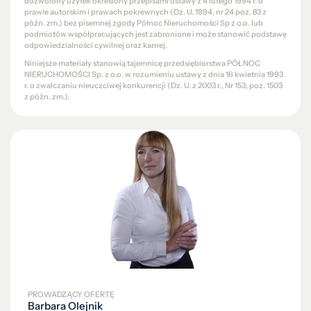
dozwolony użytek określony przepisami ustawy z 4 lutego 1994 r. o
prawie autorskim i prawach pokrewnych (Dz. U. 1994, nr 24 poz. 83 z
późn. zm.) bez pisemnej zgody Północ Nieruchomości Sp z o.o. lub
podmiotów współpracujących jest zabronione i może stanowić podstawę
odpowiedzialności cywilnej oraz karnej.
Niniejsze materiały stanowią tajemnicę przedsiębiorstwa PÓŁNOC
NIERUCHOMOŚCI Sp. z o.o. w rozumieniu ustawy z dnia 16 kwietnia 1993
r. o zwalczaniu nieuczciwej konkurencji (Dz. U. z 2003 r., Nr 153, poz. 1503
z późn. zm.).
PROWADZĄCY OFERTĘ
Barbara Olejnik