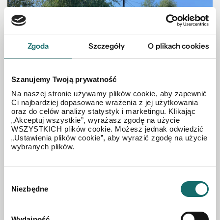
Zgoda
Szczegóły
O plikach cookies
Szanujemy Twoją prywatność
Na naszej stronie używamy plików cookie, aby zapewnić
Ci najbardziej dopasowane wrażenia z jej użytkowania
oraz do celów analizy statystyk i marketingu. Klikając
„Akceptuj wszystkie”, wyrażasz zgodę na użycie
WSZYSTKICH plików cookie. Możesz jednak odwiedzić
DZIAŁKA NA SPRZEDAŻ
„Ustawienia plików cookie”, aby wyrazić zgodę na użycie
DZIAŁKA PEŁNA ZIELENI.
wybranych plików.
2
Zazdrość
|
1422 m
Wybór
Niezbędne
zgody
139 900 PLN
Wydajność