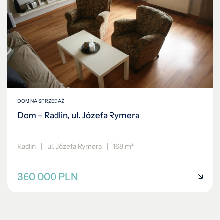
DOM NA SPRZEDAŻ
Dom – Radlin, ul. Józefa Rymera
Radlin
|
ul. Józefa Rymera
|
168 m²
360 000 PLN