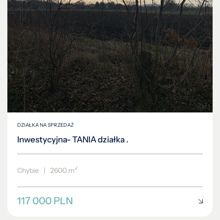
DZIAŁKA NA SPRZEDAŻ
Inwestycyjna- TANIA działka .
2
Chybie
|
2600 m
117 000 PLN