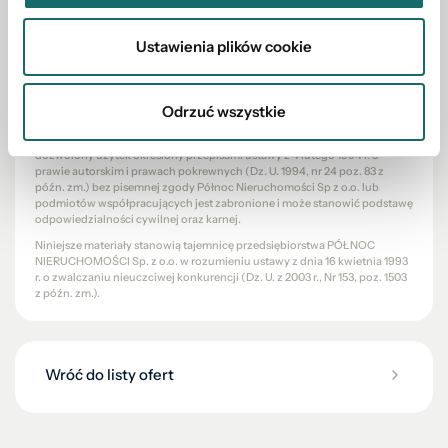
Cywilnego, lecz ma charakter informacyjny.
Przedstawione wizualizacje i grafiki mają charakter wyłącznie poglądowy
Ustawienia plików cookie
i stanowią wyłącznie materiał pomocniczy, ułatwiający zorientowanie się
w ogólnym wyglądzie oferowanej nieruchomości.
Niniejsze ogłoszenie wraz z jego elementami jest własnością Północ
Nieruchomości Sp z o.o. lub podmiotu współpracującego. Wszelkie
Odrzuć wszystkie
prawa zastrzeżone. Kopiowanie, rozpowszechnianie oraz korzystanie z
niniejszych materiałów w jakikolwiek inny sposób wykraczający poza
dozwolony użytek określony przepisami ustawy z 4 lutego 1994 r. o
prawie autorskim i prawach pokrewnych (Dz. U. 1994, nr 24 poz. 83 z
późn. zm.) bez pisemnej zgody Północ Nieruchomości Sp z o.o. lub
podmiotów współpracujących jest zabronione i może stanowić podstawę
odpowiedzialności cywilnej oraz karnej.
Niniejsze materiały stanowią tajemnicę przedsiębiorstwa PÓŁNOC
NIERUCHOMOŚCI Sp. z o.o. w rozumieniu ustawy z dnia 16 kwietnia 1993
r. o zwalczaniu nieuczciwej konkurencji (Dz. U. z 2003 r., Nr 153, poz. 1503
z późn. zm.).
Wróć do listy ofert