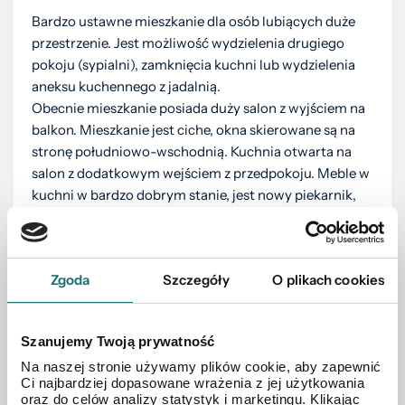
Bardzo ustawne mieszkanie dla osób lubiących duże
przestrzenie. Jest możliwość wydzielenia drugiego
pokoju (sypialni), zamknięcia kuchni lub wydzielenia
aneksu kuchennego z jadalnią.
Obecnie mieszkanie posiada duży salon z wyjściem na
balkon. Mieszkanie jest ciche, okna skierowane są na
stronę południowo-wschodnią. Kuchnia otwarta na
salon z dodatkowym wejściem z przedpokoju. Meble w
kuchni w bardzo dobrym stanie, jest nowy piekarnik,
płyta indukcyjna, okap, lodówka. W łazience kabina
prysznicowa. Przedpokój duży i ustawny z szafą.
Zgoda
Szczegóły
O plikach cookies
Mieszkanie znajduje się w budynku z 2001 roku.
Elewacja budynku w dobrym stanie. Klatki schodowe
odświeżone i odmalowane. Osiedle jest bezpieczne i
Szanujemy Twoją prywatność
ogrodzone, wewnątrz duży plac zabaw dla dzieci.
Na naszej stronie używamy plików cookie, aby zapewnić
Ci najbardziej dopasowane wrażenia z jej użytkowania
W pobliżu osiedla mnóstwo punktów usługowych i
oraz do celów analizy statystyk i marketingu. Klikając