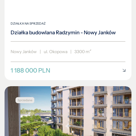
2
Nowy Janków
|
ul. Okopowa
|
3300 m
1 188 000 PLN
MIESZKANIE NA SPRZEDAŻ