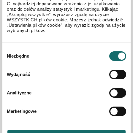
Ci najbardziej dopasowane wrażenia z jej użytkowania
MIESZKANIE NA SPRZEDAŻ
oraz do celów analizy statystyk i marketingu. Klikając
Bemowo, kawalerka przy nowej stacji metra
„Akceptuj wszystkie”, wyrażasz zgodę na użycie
WSZYSTKICH plików cookie. Możesz jednak odwiedzić
„Ustawienia plików cookie”, aby wyrazić zgodę na użycie
wybranych plików.
Bemowo
|
ul. Szeligowska
|
30.2 m²
|
piętro 2/6
Wybór
544 000 PLN
Niezbędne
zgody
Wydajność
Analityczne
Marketingowe