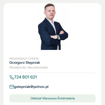
PROWADZĄCY OFERTĘ
Grzegorz Stępniak
Doradca ds. nieruchomości
724 801 621
gstepniak@polnoc.pl
Oddział Warszawa Śródmieście