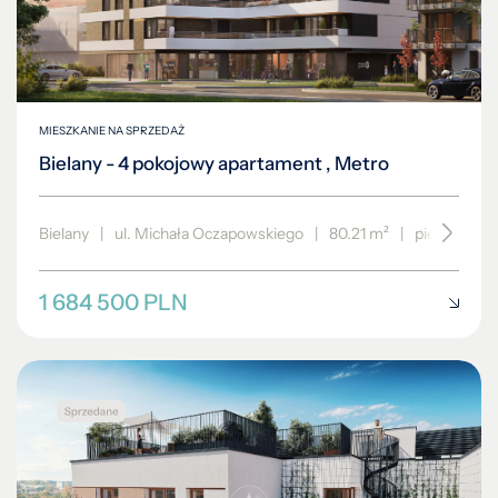
MIESZKANIE NA SPRZEDAŻ
Bielany - 4 pokojowy apartament , Metro
Bielany
|
ul. Michała Oczapowskiego
|
80.21 m²
|
piętro 1/4
1 684 500 PLN