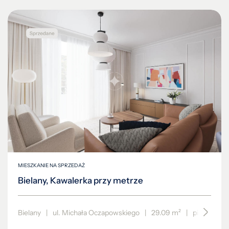
MIESZKANIE NA SPRZEDAŻ
Bielany, Kawalerka przy metrze
Bielany
|
ul. Michała Oczapowskiego
|
29.09 m²
|
piętro 4/4