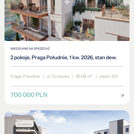
MIESZKANIE NA SPRZEDAŻ
2 pokoje, Praga Południe, 1 kw. 2026, stan dew.
Praga-Południe
|
ul. Drwęcka
|
45.09 m²
|
piętro 3/5
700 000 PLN