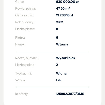
Cena:
630 000,00 zł
2
Powierzchnia:
47,50 m
Cena za m2:
13 263,16 zł
Rok budowy:
1982
Liczba pięter:
8
Piętro:
6
Rynek:
Wtórny
Rodzaj budynku:
Wysoki blok
Liczba pokoi:
2
Typ kuchni:
Widna
Winda:
tak
Id oferty:
125992/3877/OMS