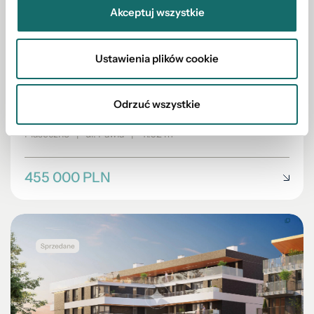
Akceptuj wszystkie
Ustawienia plików cookie
MIESZKANIE NA SPRZEDAŻ
Na sprzedaż 2 pokoje,41m2,Bezpieczny Kredyt
2%
Odrzuć wszystkie
Piaseczno
|
ul. Pawia
|
41.02 m²
455 000 PLN