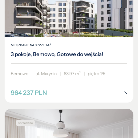
MIESZKANIE NA SPRZEDAŻ
3 pokoje, Bemowo, Gotowe do wejścia!
Bemowo
|
ul. Marynin
|
63.97 m²
|
piętro 1/5
964 237 PLN