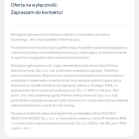
Oferta na wyłączność.
Zapraszam do kontaktu!
Niniejsze ogłoszenie nie stanowi oferty w rozumieniu Kodeksu
Cywilnego, lecz ma charakter informacyjny.
Przedstawione wizualizacje i grafiki mają charakter wyłącznie poglądowy
i stanowią wyłącznie materiał pomocniczy, ułatwiający zorientowanie się
w ogólnym wyglądzie oferowanej nieruchomości.
Niniejsze ogłoszenie wraz z jego elementami jest własnością Północ
Nieruchomości Sp z o.o. lub podmiotu współpracującego. Wszelkie
prawa zastrzeżone. Kopiowanie, rozpowszechnianie oraz korzystanie z
niniejszych materiałów w jakikolwiek inny sposób wykraczający poza
dozwolony użytek określony przepisami ustawy z 4 lutego 1994 r. o
prawie autorskim i prawach pokrewnych (Dz. U. 1994, nr 24 poz. 83 z
późn. zm.) bez pisemnej zgody Północ Nieruchomości Sp z o.o. lub
podmiotów współpracujących jest zabronione i może stanowić podstawę
odpowiedzialności cywilnej oraz karnej.
Niniejsze materiały stanowią tajemnicę przedsiębiorstwa PÓŁNOC
NIERUCHOMOŚCI Sp. z o.o. w rozumieniu ustawy z dnia 16 kwietnia 1993
r. o zwalczaniu nieuczciwej konkurencji (Dz. U. z 2003 r., Nr 153, poz. 1503
z późn. zm.).