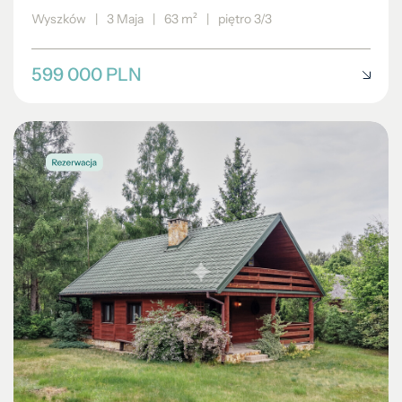
Wyszków
|
3 Maja
|
63 m²
|
piętro 3/3
599 000 PLN