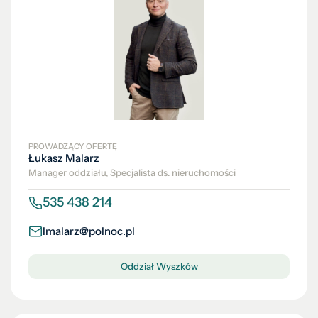
PROWADZĄCY OFERTĘ
Łukasz Malarz
Manager oddziału, Specjalista ds. nieruchomości
535 438 214
lmalarz@polnoc.pl
Oddział Wyszków