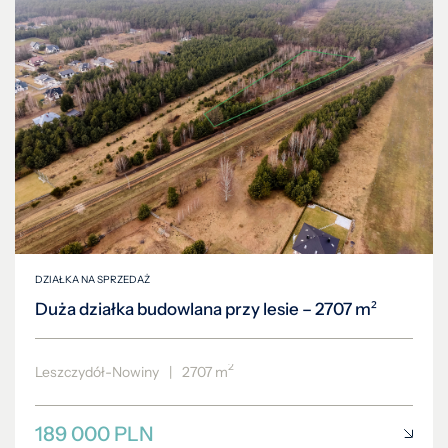
DZIAŁKA NA SPRZEDAŻ
Duża działka budowlana przy lesie – 2707 m²
2
Leszczydół-Nowiny
|
2707 m
189 000 PLN