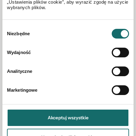
„Ustawienia plików cookie”, aby wyrazić zgodę na użycie
wybranych plików.
Wyszków
|
Sosnowa
|
86 m²
|
piętro 1/1
Wybór
731 000 PLN
Niezbędne
zgody
Wydajność
Analityczne
Marketingowe
Akceptuj wszystkie