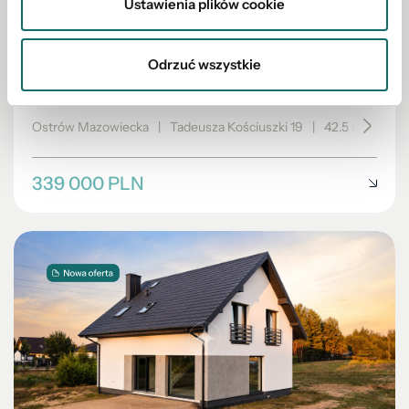
Ustawienia plików cookie
MIESZKANIE NA SPRZEDAŻ
Odrzuć wszystkie
2 Pokoje | Centrum | Balkon | 42,5 m²
Ostrów Mazowiecka
|
Tadeusza Kościuszki 19
|
42.5 m²
|
pię
339 000 PLN