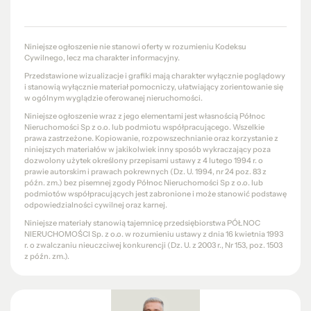
Niniejsze ogłoszenie nie stanowi oferty w rozumieniu Kodeksu
Cywilnego, lecz ma charakter informacyjny.
Przedstawione wizualizacje i grafiki mają charakter wyłącznie poglądowy
i stanowią wyłącznie materiał pomocniczy, ułatwiający zorientowanie się
w ogólnym wyglądzie oferowanej nieruchomości.
Niniejsze ogłoszenie wraz z jego elementami jest własnością Północ
Nieruchomości Sp z o.o. lub podmiotu współpracującego. Wszelkie
prawa zastrzeżone. Kopiowanie, rozpowszechnianie oraz korzystanie z
niniejszych materiałów w jakikolwiek inny sposób wykraczający poza
dozwolony użytek określony przepisami ustawy z 4 lutego 1994 r. o
prawie autorskim i prawach pokrewnych (Dz. U. 1994, nr 24 poz. 83 z
późn. zm.) bez pisemnej zgody Północ Nieruchomości Sp z o.o. lub
podmiotów współpracujących jest zabronione i może stanowić podstawę
odpowiedzialności cywilnej oraz karnej.
Niniejsze materiały stanowią tajemnicę przedsiębiorstwa PÓŁNOC
NIERUCHOMOŚCI Sp. z o.o. w rozumieniu ustawy z dnia 16 kwietnia 1993
r. o zwalczaniu nieuczciwej konkurencji (Dz. U. z 2003 r., Nr 153, poz. 1503
z późn. zm.).