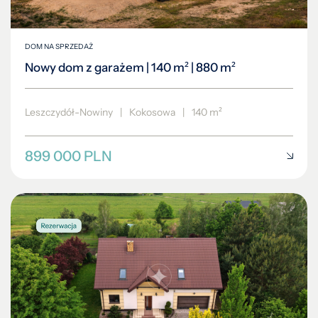
DOM NA SPRZEDAŻ
Nowy dom z garażem | 140 m² | 880 m²
Leszczydół-Nowiny
|
Kokosowa
|
140 m²
899 000 PLN