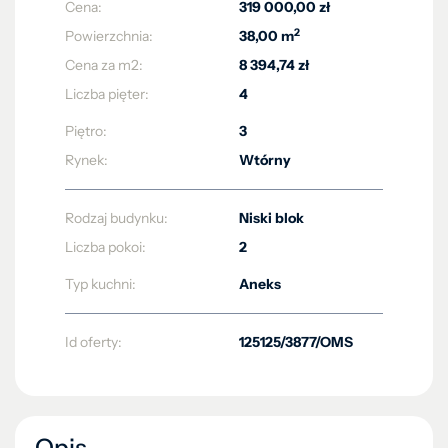
Cena:
319 000,00 zł
2
Powierzchnia:
38,00 m
Cena za m2:
8 394,74 zł
Liczba pięter:
4
Piętro:
3
Rynek:
Wtórny
Rodzaj budynku:
Niski blok
Liczba pokoi:
2
Typ kuchni:
Aneks
Id oferty:
125125/3877/OMS
Opis