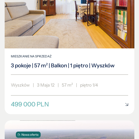
MIESZKANIE NA SPRZEDAŻ
3 pokoje | 57 m² | Balkon | 1 piętro | Wyszków
Wyszków
|
3 Maja 12
|
57 m²
|
piętro 1/4
499 000 PLN