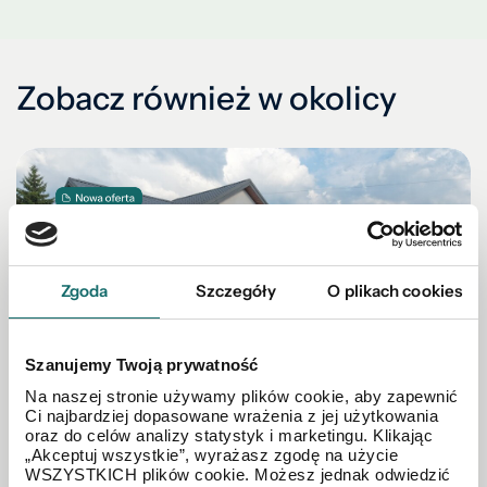
Zobacz również w okolicy
Zgoda
Szczegóły
O plikach cookies
Szanujemy Twoją prywatność
Na naszej stronie używamy plików cookie, aby zapewnić
Ci najbardziej dopasowane wrażenia z jej użytkowania
MIESZKANIE NA SPRZEDAŻ
oraz do celów analizy statystyk i marketingu. Klikając
„Akceptuj wszystkie”, wyrażasz zgodę na użycie
86 m² | klimatyzacja | miejsca postojowe
WSZYSTKICH plików cookie. Możesz jednak odwiedzić