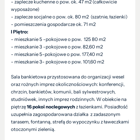
- zaplecze kuchenne o pow. ok. 47 m2 (całkowicie
wyposażone)
- zaplecze socjalne o pow. ok. 80 m2 (szatnie, łazienki)
- pomieszczenia gospodarcze ok. 71 m2
I Piętro:
- mieszkanie 5 -pokojowe o pow. 125 80 m2
- mieszkanie 3 -pokojowe o pow. 82,60 m2
- mieszkanie 5-pokojowe o pow. 177,40 m2
- mieszkanie 3- pokojowe o pow. 101,60 m2
Sala bankietowa przystosowana do organizacji wesel
oraz rożnych imprez okolicznościowych: konferencji,
chrzcin, bankietów, komunii, bali sylwestrowych,
studniówek, innych imprez rodzinnych. W obiekcie na
piętrzę
16 pokoi noclegowych
z łazienkami. Posiadłość
uzupełnia zagospodarowana działka z zadaszonym
tarasem, fontanną, strefą do wypoczynku z ławeczkami
otoczonymi zielenią.