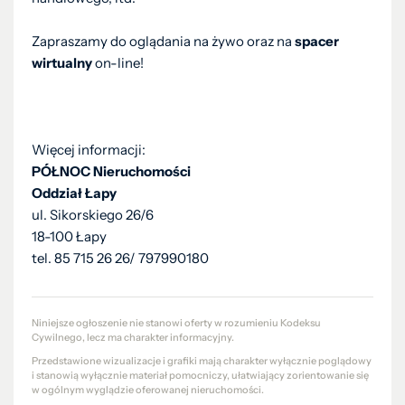
Zapraszamy do oglądania na żywo oraz na
spacer
wirtualny
on-line!
Więcej informacji:
PÓŁNOC Nieruchomości
Oddział Łapy
ul. Sikorskiego 26/6
18-100 Łapy
tel. 85 715 26 26/ 797990180
Niniejsze ogłoszenie nie stanowi oferty w rozumieniu Kodeksu
Cywilnego, lecz ma charakter informacyjny.
Przedstawione wizualizacje i grafiki mają charakter wyłącznie poglądowy
i stanowią wyłącznie materiał pomocniczy, ułatwiający zorientowanie się
w ogólnym wyglądzie oferowanej nieruchomości.