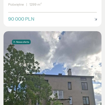
2
Poświętne
|
1299 m
90 000 PLN