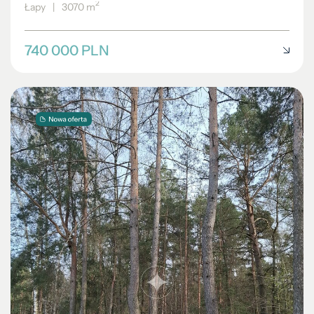
2
Łapy
|
3070 m
740 000 PLN