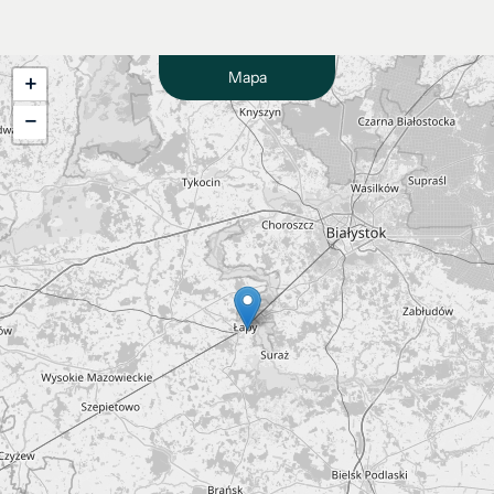
Mapa
+
−