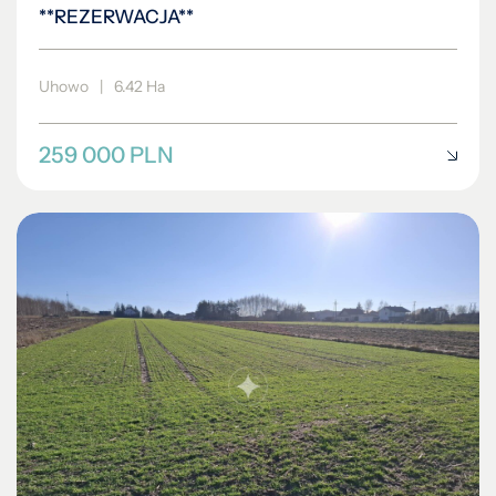
**REZERWACJA**
Uhowo
|
6.42 Ha
259 000 PLN