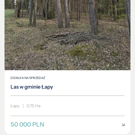
DZIAŁKA NA SPRZEDAŻ
Las w gminie Łapy
Łapy
|
0.75 Ha
50 000 PLN