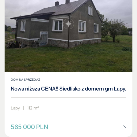
DOM NA SPRZEDAŻ
Nowa niższa CENA!! Siedlisko z domem gm Łapy.
Łapy
|
112 m²
565 000 PLN