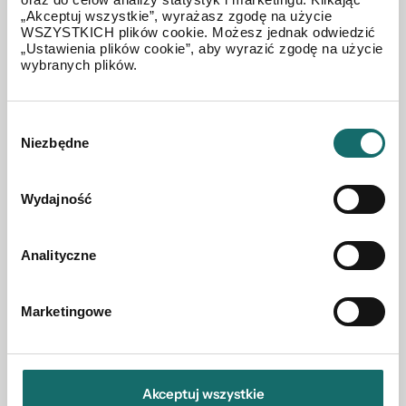
„Akceptuj wszystkie”, wyrażasz zgodę na użycie
94 000 PLN
WSZYSTKICH plików cookie. Możesz jednak odwiedzić
„Ustawienia plików cookie”, aby wyrazić zgodę na użycie
wybranych plików.
Wybór
Niezbędne
zgody
Wydajność
Analityczne
DZIAŁKA NA SPRZEDAŻ
Marketingowe
Działka na sprzedaż NOWA NIŻSZA CENA!
2
Łapy
|
1209 m
Akceptuj wszystkie