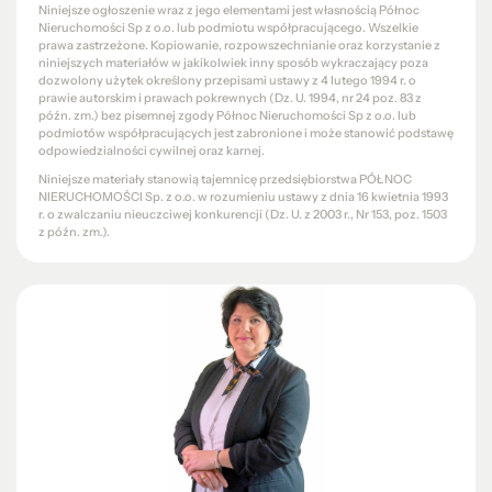
Niniejsze ogłoszenie wraz z jego elementami jest własnością Północ
Nieruchomości Sp z o.o. lub podmiotu współpracującego. Wszelkie
prawa zastrzeżone. Kopiowanie, rozpowszechnianie oraz korzystanie z
niniejszych materiałów w jakikolwiek inny sposób wykraczający poza
dozwolony użytek określony przepisami ustawy z 4 lutego 1994 r. o
prawie autorskim i prawach pokrewnych (Dz. U. 1994, nr 24 poz. 83 z
późn. zm.) bez pisemnej zgody Północ Nieruchomości Sp z o.o. lub
podmiotów współpracujących jest zabronione i może stanowić podstawę
odpowiedzialności cywilnej oraz karnej.
Niniejsze materiały stanowią tajemnicę przedsiębiorstwa PÓŁNOC
NIERUCHOMOŚCI Sp. z o.o. w rozumieniu ustawy z dnia 16 kwietnia 1993
r. o zwalczaniu nieuczciwej konkurencji (Dz. U. z 2003 r., Nr 153, poz. 1503
z późn. zm.).