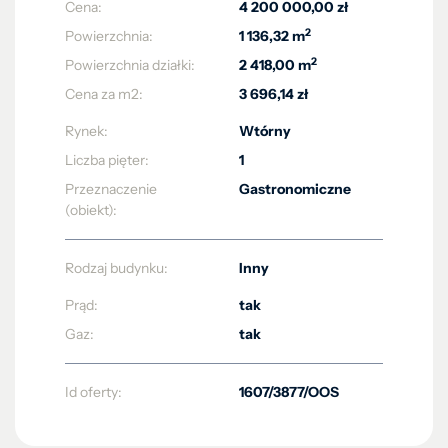
Cena:
4 200 000,00 zł
2
Powierzchnia:
1 136,32 m
2
Powierzchnia działki:
2 418,00 m
Cena za m2:
3 696,14 zł
Rynek:
Wtórny
Liczba pięter:
1
Przeznaczenie
Gastronomiczne
(obiekt):
Rodzaj budynku:
Inny
Prąd:
tak
Gaz:
tak
Id oferty:
1607/3877/OOS