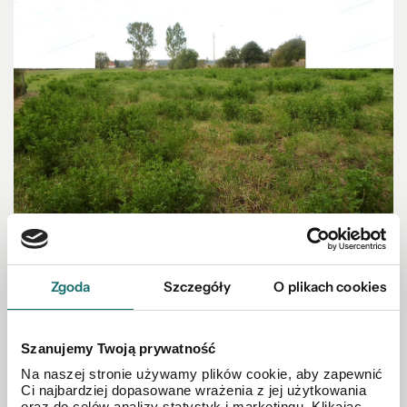
Zgoda
Szczegóły
O plikach cookies
DZIAŁKA NA SPRZEDAŻ
Działki w gminie Poświętne!
Szanujemy Twoją prywatność
2
Poświętne
|
1335 m
Na naszej stronie używamy plików cookie, aby zapewnić
Ci najbardziej dopasowane wrażenia z jej użytkowania
oraz do celów analizy statystyk i marketingu. Klikając