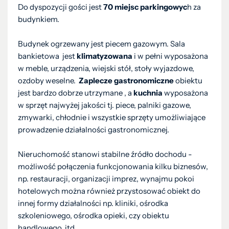
Do dyspozycji gości jest
70 miejsc parkingowyc
h za
budynkiem.
Budynek ogrzewany jest piecem gazowym. Sala
bankietowa jest
klimatyzowana
i w pełni wyposażona
w meble, urządzenia, wiejski stół, stoły wyjazdowe,
ozdoby weselne.
Zaplecze gastronomiczne
obiektu
jest bardzo dobrze utrzymane , a
kuchnia
wyposażona
w sprzęt najwyżej jakości tj. piece, palniki gazowe,
zmywarki, chłodnie i wszystkie sprzęty umożliwiające
prowadzenie działalności gastronomicznej.
Nieruchomość stanowi stabilne źródło dochodu -
możliwość połączenia funkcjonowania kilku biznesów,
np. restauracji, organizacji imprez, wynajmu pokoi
hotelowych można również przystosować obiekt do
innej formy działalności np. kliniki, ośrodka
szkoleniowego, ośrodka opieki, czy obiektu
handlowego, itd.