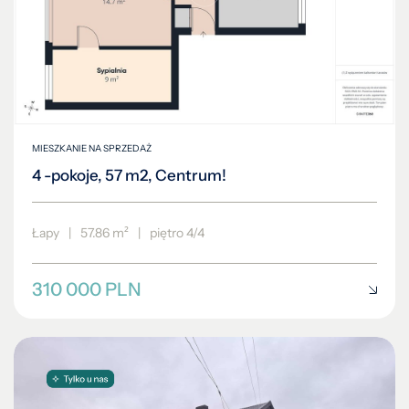
MIESZKANIE NA SPRZEDAŻ
4 -pokoje, 57 m2, Centrum!
Łapy
|
57.86 m²
|
piętro 4/4
310 000 PLN