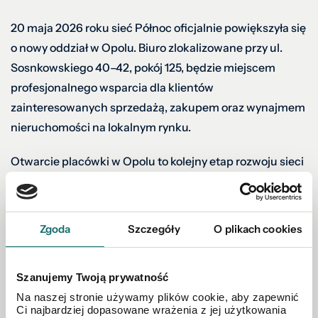
20 maja 2026 roku sieć Północ oficjalnie powiększyła się
o nowy oddział w Opolu. Biuro zlokalizowane przy ul.
Sosnkowskiego 40–42, pokój 125, będzie miejscem
profesjonalnego wsparcia dla klientów
zainteresowanych sprzedażą, zakupem oraz wynajmem
nieruchomości na lokalnym rynku.
Otwarcie placówki w Opolu to kolejny etap rozwoju sieci
Północ i odpowiedź na potrzeby osób, które oczekują
kompleksowego doradztwa oraz bezpiecznego
przeprowadzenia przez cały proces transakcji.
Zgoda
Szczegóły
O plikach cookies
Właścicielem nowego oddziału jest Michał Dańczak,
który rozpoczynał jako nasz mobilny doradca w sieci
Szanujemy Twoją prywatność
Północ a obecnie wraz ze wsparciem sieci oraz zespołu
Na naszej stronie używamy plików cookie, aby zapewnić
będzie jeszcze szerzej rozwijał działalność Północy na
Ci najbardziej dopasowane wrażenia z jej użytkowania