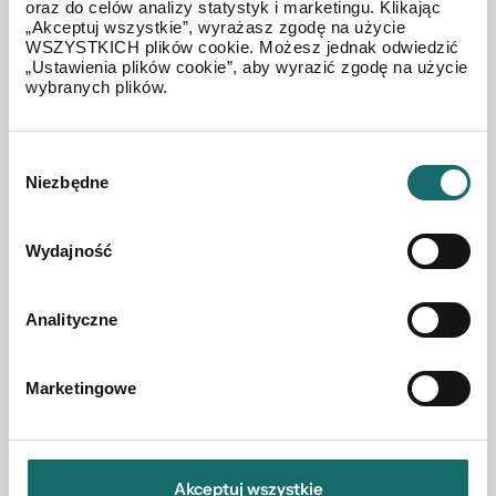
opolskim rynku nieruchomości.
oraz do celów analizy statystyk i marketingu. Klikając
„Akceptuj wszystkie”, wyrażasz zgodę na użycie
WSZYSTKICH plików cookie. Możesz jednak odwiedzić
W oficjalnym otwarciu udział wzięli: Andrzej Jakliński,
„Ustawienia plików cookie”, aby wyrazić zgodę na użycie
Aneta Nowak, Michał Dańczak – właściciel oddziału
wybranych plików.
Północ Opole, Mateusz Gil – mobilny doradca z Gliwic
oraz Tomasz Gierczycki – właściciel oddziału Północ
Wybór
Katowice.
Niezbędne
zgody
Gratulujemy Michałowi Dańczakowi otwarcia nowego
Wydajność
oddziału i życzymy wielu udanych transakcji,
zadowolonych klientów oraz dalszego rozwoju na
Analityczne
opolskim rynku nieruchomości.
Serdecznie zapraszamy do odwiedzenia nowego biura:
Marketingowe
ul. Sosnkowskiego 40–42, pokój 125, 45-273 Opole
polnoc.pl/oddzialy/opole
Akceptuj wszystkie