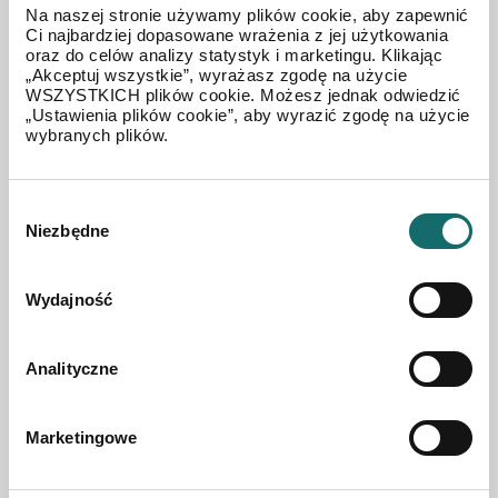
Na naszej stronie używamy plików cookie, aby zapewnić
Ci najbardziej dopasowane wrażenia z jej użytkowania
oraz do celów analizy statystyk i marketingu. Klikając
„Akceptuj wszystkie”, wyrażasz zgodę na użycie
WSZYSTKICH plików cookie. Możesz jednak odwiedzić
„Ustawienia plików cookie”, aby wyrazić zgodę na użycie
wybranych plików.
DZIAŁKA NA SPRZEDAŻ
Wybór
Działka Budowlana Nowe Bielice- gm.
Biesiekierz
Niezbędne
zgody
2
Wydajność
Nowe Bielice
|
ul. Piwonii
|
11756 m
1 544 715 PLN
Analityczne
Marketingowe