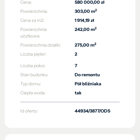
Cena:
580 000,00 zł
2
Powierzchnia:
303,00 m
Cena za m2:
1 914,19 zł
2
Powierzchnia
242,00 m
użytkowa:
2
Powierzchnia działki:
275,00 m
Liczba pięter:
2
Liczba pokoi:
7
Stan budynku:
Do remontu
Typ domu:
Pół bliźniaka
Ciepła woda:
tak
Id oferty:
44934/3877/ODS