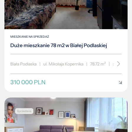
MIESZKANIE NA SPRZEDAŻ
Duże mieszkanie 78 m2 w Białej Podlaskiej
Biała Podlaska
|
ul. Mikołaja Kopernika
|
78.72 m²
|
piętro 4/4
310 000 PLN