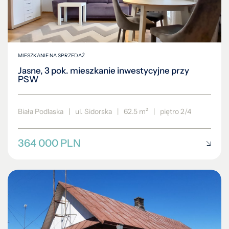
MIESZKANIE NA SPRZEDAŻ
Jasne, 3 pok. mieszkanie inwestycyjne przy
PSW
Biała Podlaska
|
ul. Sidorska
|
62.5 m²
|
piętro 2/4
364 000 PLN