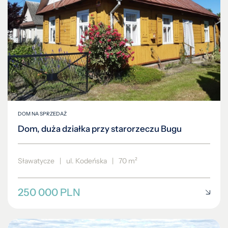
DOM NA SPRZEDAŻ
Dom, duża działka przy starorzeczu Bugu
Sławatycze
|
ul. Kodeńska
|
70 m²
250 000 PLN