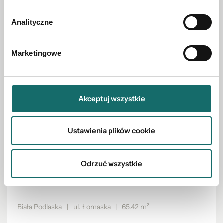
Analityczne
Marketingowe
Akceptuj wszystkie
Ustawienia plików cookie
DOM NA SPRZEDAŻ
Odrzuć wszystkie
Dom jednorodzinny Biała Podlaska - do
sprzedania
Biała Podlaska
|
ul. Łomaska
|
65.42 m²