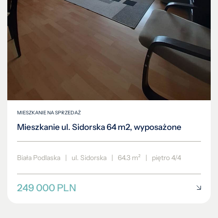
MIESZKANIE NA SPRZEDAŻ
Mieszkanie ul. Sidorska 64 m2, wyposażone
Biała Podlaska
|
ul. Sidorska
|
64.3 m²
|
piętro 4/4
249 000 PLN