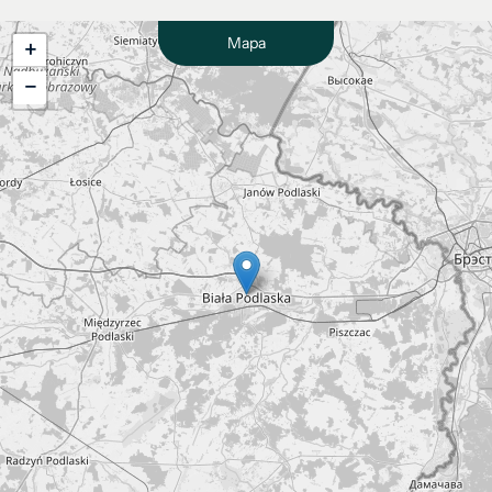
Mapa
+
−