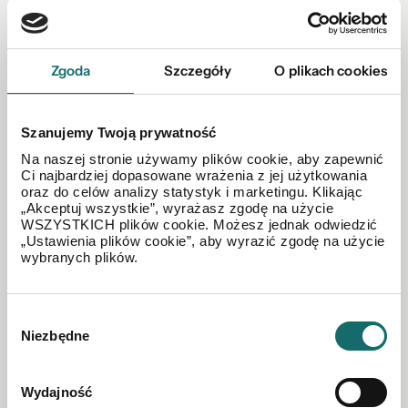
Zgoda
Szczegóły
O plikach cookies
Szanujemy Twoją prywatność
Na naszej stronie używamy plików cookie, aby zapewnić
Ci najbardziej dopasowane wrażenia z jej użytkowania
oraz do celów analizy statystyk i marketingu. Klikając
DOM NA SPRZEDAŻ
„Akceptuj wszystkie”, wyrażasz zgodę na użycie
Dom w Polatyczach z dużą działką 2980 m2
WSZYSTKICH plików cookie. Możesz jednak odwiedzić
„Ustawienia plików cookie”, aby wyrazić zgodę na użycie
wybranych plików.
Polatycze
|
149 m²
Wybór
369 000 PLN
Niezbędne
zgody
Wydajność