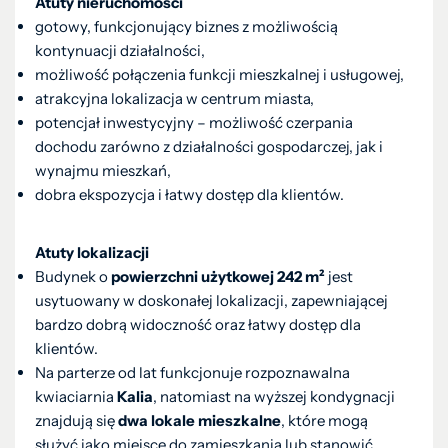
Atuty nieruchomości
gotowy, funkcjonujący biznes z możliwością
kontynuacji działalności,
możliwość połączenia funkcji mieszkalnej i usługowej,
atrakcyjna lokalizacja w centrum miasta,
potencjał inwestycyjny – możliwość czerpania
dochodu zarówno z działalności gospodarczej, jak i
wynajmu mieszkań,
dobra ekspozycja i łatwy dostęp dla klientów.
Atuty lokalizacji
Budynek o
powierzchni użytkowej 242 m²
jest
usytuowany w doskonałej lokalizacji, zapewniającej
bardzo dobrą widoczność oraz łatwy dostęp dla
klientów.
Na parterze od lat funkcjonuje rozpoznawalna
kwiaciarnia
Kalia
, natomiast na wyższej kondygnacji
znajdują się
dwa lokale mieszkalne
, które mogą
służyć jako miejsce do zamieszkania lub stanowić