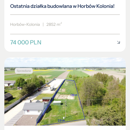
Ostatnia działka budowlana w Horbów Kolonia!
2
Horbów-Kolonia
|
2852 m
74 000 PLN