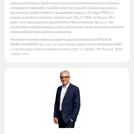
prawa zastrzeżone. Kopiowanie, rozpowszechnianie oraz korzystanie z
niniejszych materiałów w jakikolwiek inny sposób wykraczający poza
dozwolony użytek określony przepisami ustawy z 4 lutego 1994 r. o
prawie autorskim i prawach pokrewnych (Dz. U. 1994, nr 24 poz. 83 z
późn. zm.) bez pisemnej zgody Północ Nieruchomości Sp z o.o. lub
podmiotów współpracujących jest zabronione i może stanowić podstawę
odpowiedzialności cywilnej oraz karnej.
Niniejsze materiały stanowią tajemnicę przedsiębiorstwa PÓŁNOC
NIERUCHOMOŚCI Sp. z o.o. w rozumieniu ustawy z dnia 16 kwietnia 1993
r. o zwalczaniu nieuczciwej konkurencji (Dz. U. z 2003 r., Nr 153, poz. 1503
z późn. zm.).