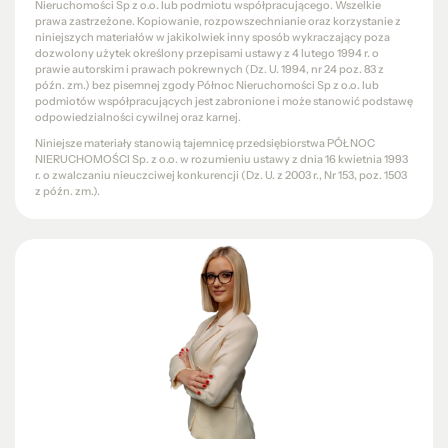
Nieruchomości Sp z o.o. lub podmiotu współpracującego. Wszelkie
prawa zastrzeżone. Kopiowanie, rozpowszechnianie oraz korzystanie z
niniejszych materiałów w jakikolwiek inny sposób wykraczający poza
dozwolony użytek określony przepisami ustawy z 4 lutego 1994 r. o
prawie autorskim i prawach pokrewnych (Dz. U. 1994, nr 24 poz. 83 z
późn. zm.) bez pisemnej zgody Północ Nieruchomości Sp z o.o. lub
podmiotów współpracujących jest zabronione i może stanowić podstawę
odpowiedzialności cywilnej oraz karnej.
Niniejsze materiały stanowią tajemnicę przedsiębiorstwa PÓŁNOC
NIERUCHOMOŚCI Sp. z o.o. w rozumieniu ustawy z dnia 16 kwietnia 1993
r. o zwalczaniu nieuczciwej konkurencji (Dz. U. z 2003 r., Nr 153, poz. 1503
z późn. zm.).