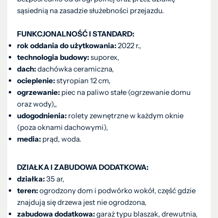
sąsiednią na zasadzie służebności przejazdu.
FUNKCJONALNOŚĆ I STANDARD:
rok oddania do użytkowania:
2022 r.,
technologia budowy:
suporex,
dach:
dachówka ceramiczna,
ocieplenie:
styropian 12 cm,
ogrzewanie:
piec na paliwo stałe (ogrzewanie domu
oraz wody),,
udogodnienia:
rolety zewnętrzne w każdym oknie
(poza oknami dachowymi),
media:
prąd, woda.
DZIAŁKA I ZABUDOWA DODATKOWA:
działka:
35 ar,
teren:
ogrodzony dom i podwórko wokół, część gdzie
znajdują się drzewa jest nie ogrodzona,
zabudowa dodatkowa:
garaż typu blaszak, drewutnia,