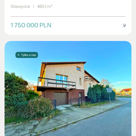
Sławęcice
|
485.1 m²
1 750 000 PLN