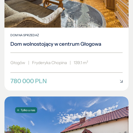
DOM NA SPRZEDAŻ
Dom wolnostojący w centrum Głogowa
Głogów
|
Fryderyka Chopina
|
139.1 m²
780 000 PLN