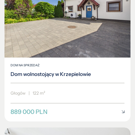
DOM NA SPRZEDAŻ
Dom wolnostojący w Krzepielowie
Głogów
|
122 m²
889 000 PLN