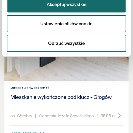
Akceptuj wszystkie
Ustawienia plików cookie
Odrzuć wszystkie
MIESZKANIE NA SPRZEDAŻ
Mieszkanie wykończone pod klucz - Głogów
os. Chrobry
|
Generała Józefa Sowińskiego
|
35.98 m²
|
piętr