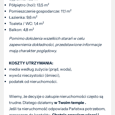
Półpiętro (hol): 13,5 m²
Pomieszczenie gospodarcze: 11,1 m²
Łazienka: 9,6 m²
Toaleta / WC: 1,4 m²
Balkon: 4,8 m²
Pomimo dołożenia wszelkich starań w celu
zapewnienia dokładności, przedstawione informacje
mają charakter poglądowy.
KOSZTY UTRZYMANIA:
media według zużycia (prąd, woda),
wywóz nieczystości (śmieci),
podatek od nieruchomości.
Wiemy, że decyzje o zakupie nieruchomości często są
trudne. Dlatego działamy
w Twoim tempie .
Jeśli ta nieruchomość odpowiada Państwa potrzebom,
zapraszam do kontaktu
. Chętnie opowiem więcej i