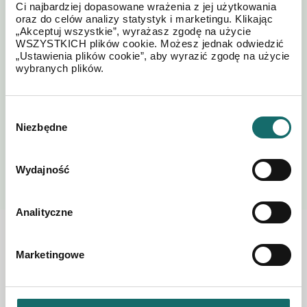
Ci najbardziej dopasowane wrażenia z jej użytkowania
oraz do celów analizy statystyk i marketingu. Klikając
„Akceptuj wszystkie”, wyrażasz zgodę na użycie
Akceptuję regulamin i
Polityki
WSZYSTKICH plików cookie. Możesz jednak odwiedzić
*
postanowienia
Prywatności
„Ustawienia plików cookie”, aby wyrazić zgodę na użycie
wybranych plików.
Wybór
Niezbędne
zgody
WYŚLIJ
Wydajność
Analityczne
Zobacz również w okolicy
Marketingowe