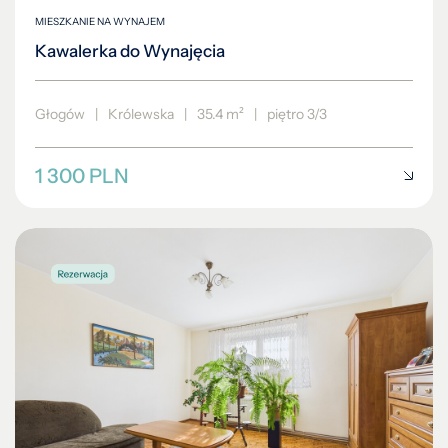
MIESZKANIE NA WYNAJEM
Kawalerka do Wynajęcia
Głogów
|
Królewska
|
35.4 m²
|
piętro 3/3
1 300 PLN