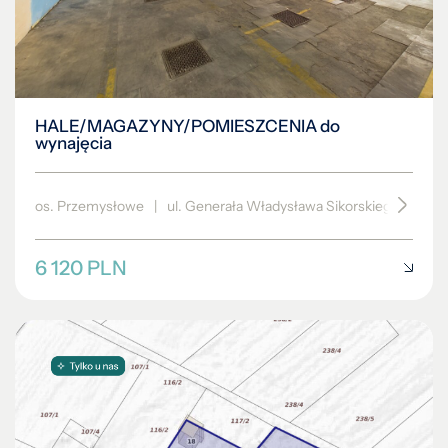
HALE/MAGAZYNY/POMIESZCENIA do
wynajęcia
os. Przemysłowe
|
ul. Generała Władysława Sikorskiego
|
600
6 120 PLN