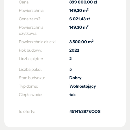
Cena:
899 000,00 zł
2
Powierzchnia:
149,30 m
Cena za m2:
6 021,43 zł
2
Powierzchnia
149,30 m
użytkowa:
2
Powierzchnia działki:
3 500,00 m
Rok budowy:
2022
Liczba pięter:
2
Liczba pokoi:
5
Stan budynku:
Dobry
Typ domu:
Wolnostojący
Ciepła woda:
tak
Id oferty:
45141/3877/ODS