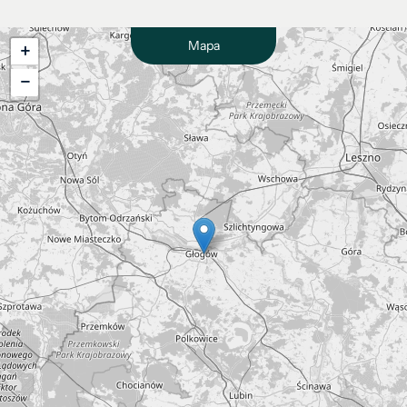
Mapa
+
−