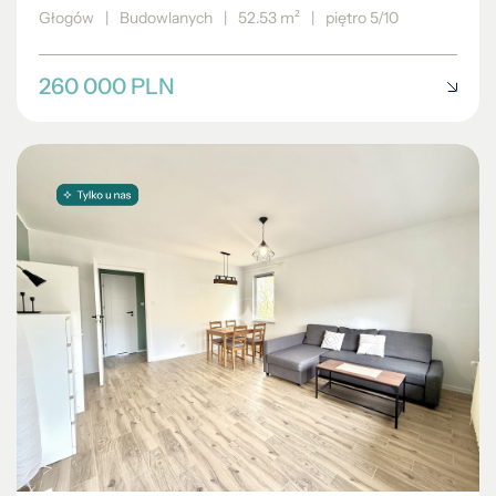
Głogów
|
Budowlanych
|
52.53 m²
|
piętro 5/10
260 000 PLN