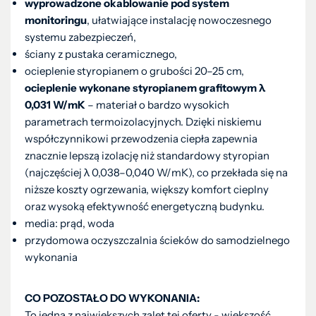
wyprowadzone okablowanie pod system
monitoringu
, ułatwiające instalację nowoczesnego
systemu zabezpieczeń,
ściany z pustaka ceramicznego,
ocieplenie styropianem o grubości 20–25 cm,
ocieplenie wykonane styropianem grafitowym λ
0,031 W/mK
– materiał o bardzo wysokich
parametrach termoizolacyjnych. Dzięki niskiemu
współczynnikowi przewodzenia ciepła zapewnia
znacznie lepszą izolację niż standardowy styropian
(najczęściej λ 0,038–0,040 W/mK), co przekłada się na
niższe koszty ogrzewania, większy komfort cieplny
oraz wysoką efektywność energetyczną budynku.
media: prąd, woda
przydomowa oczyszczalnia ścieków do samodzielnego
wykonania
CO POZOSTAŁO DO WYKONANIA:
To jedna z największych zalet tej oferty - większość