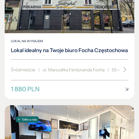
LOKAL NA WYNAJEM
Lokal idealny na Twoje biuro Focha Częstochowa
Śródmieście
|
ul. Marszałka Ferdynanda Focha
|
55 m²
|
pięt
1 880 PLN