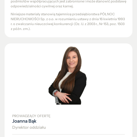
podmiotów współpracujących jest zabronione i może stanowić podstawę
odpowiedzialności cywilnej oraz karnej.
Niniejsze materiały stanowią tajemnicę przedsiębiorstwa PÓŁNOC
NIERUCHOMOŚCI Sp. z o.o. w rozumieniu ustawy z dnia 16 kwietnia 1993
r. o zwalczaniu nieuczciwej konkurencji (Dz. U. z 2003 r., Nr 153, poz. 1503
z późn. zm.).
PROWADZĄCY OFERTĘ
Joanna Bąk
Dyrektor oddziału