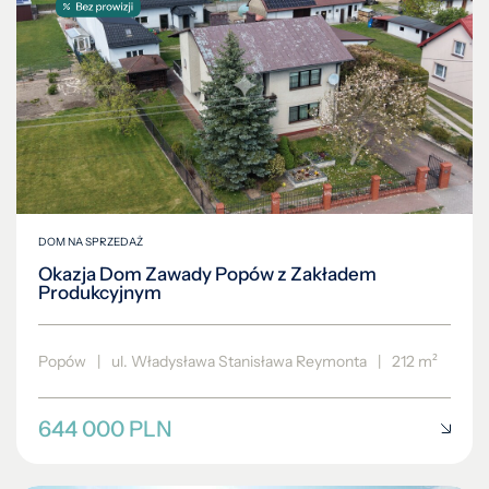
DOM NA SPRZEDAŻ
Okazja Dom Zawady Popów z Zakładem
Produkcyjnym
Popów
|
ul. Władysława Stanisława Reymonta
|
212 m²
644 000 PLN