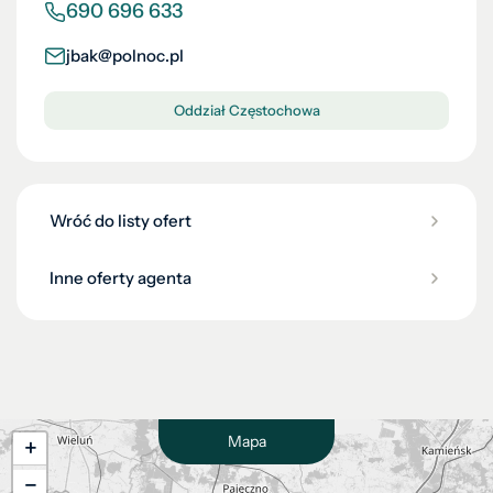
690 696 633
jbak@polnoc.pl
Oddział Częstochowa
Wróć do listy ofert
Inne oferty agenta
Mapa
+
−