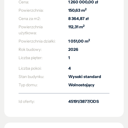
Cena:
1 260 000,00 zł
2
Powierzchnia:
150,63 m
Cena za m2:
8 364,87 zł
2
Powierzchnia
112,31 m
użytkowa:
2
Powierzchnia działki:
1 051,00 m
Rok budowy:
2026
Liczba pięter:
1
Liczba pokoi:
4
Stan budynku:
Wysoki standard
Typ domu:
Wolnostojący
Id oferty:
45191/3877/ODS