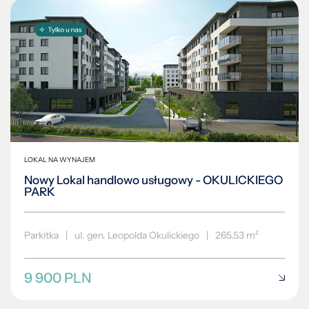
LOKAL NA WYNAJEM
Nowy Lokal handlowo usługowy - OKULICKIEGO
PARK
Parkitka
|
ul. gen. Leopolda Okulickiego
|
265.53 m²
9 900 PLN