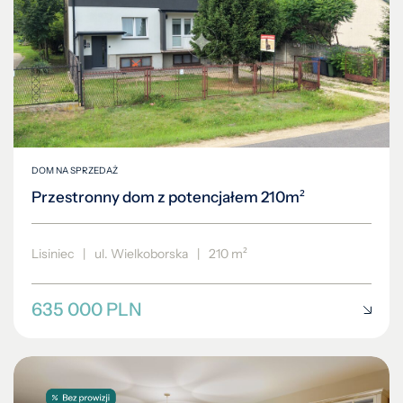
DOM NA SPRZEDAŻ
Przestronny dom z potencjałem 210m²
Lisiniec
|
ul. Wielkoborska
|
210 m²
635 000 PLN