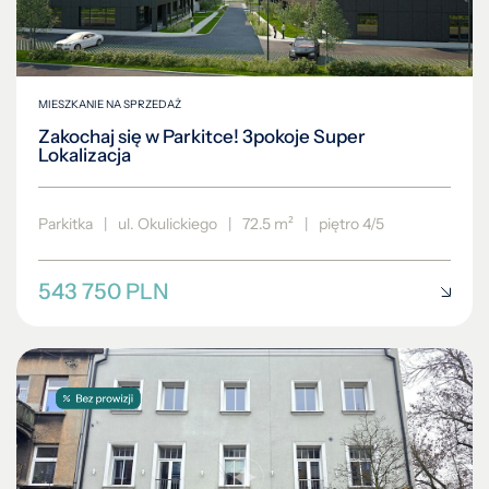
MIESZKANIE NA SPRZEDAŻ
Zakochaj się w Parkitce! 3pokoje Super
Lokalizacja
Parkitka
|
ul. Okulickiego
|
72.5 m²
|
piętro 4/5
543 750 PLN