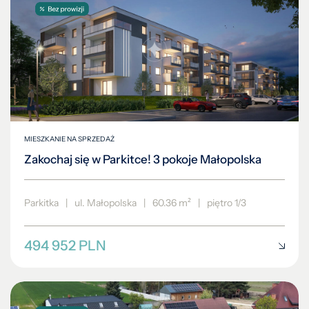
MIESZKANIE NA SPRZEDAŻ
Zakochaj się w Parkitce! 3 pokoje Małopolska
Parkitka
|
ul. Małopolska
|
60.36 m²
|
piętro 1/3
494 952 PLN