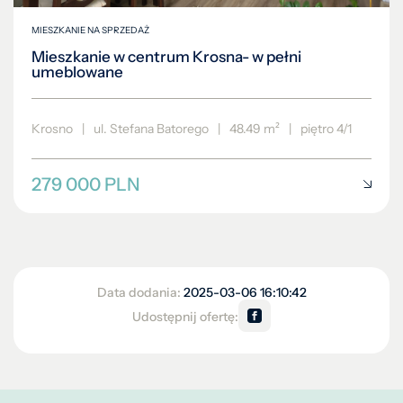
MIESZKANIE NA SPRZEDAŻ
Mieszkanie w centrum Krosna- w pełni
umeblowane
Krosno
|
ul. Stefana Batorego
|
48.49 m²
|
piętro 4/1
279 000 PLN
Data dodania:
2025-03-06 16:10:42
Udostępnij ofertę: