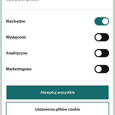
Wybór
Niezbędne
zgody
Akceptuję regulamin i
Polityki
*
postanowienia
Prywatności
Wydajność
Analityczne
Marketingowe
WYŚLIJ
Akceptuj wszystkie
Zobacz również w okolicy
Ustawienia plików cookie