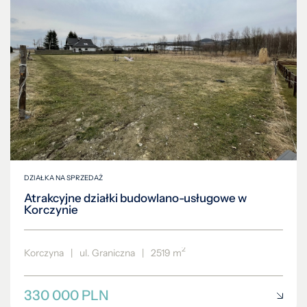
DZIAŁKA NA SPRZEDAŻ
Atrakcyjne działki budowlano-usługowe w
Korczynie
2
Korczyna
|
ul. Graniczna
|
2519 m
330 000 PLN