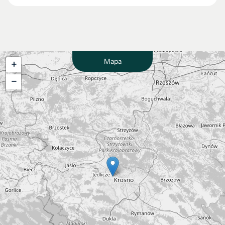
Mapa
+
−