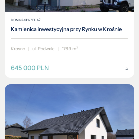
DOM NA SPRZEDAŻ
Kamienica inwestycyjna przy Rynku w Krośnie
Krosno
|
ul. Podwale
|
176.9 m²
645 000 PLN