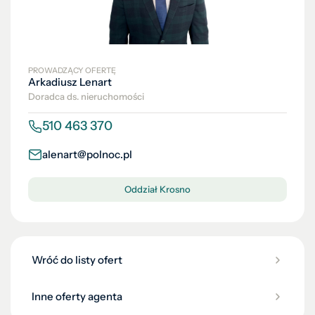
PROWADZĄCY OFERTĘ
Arkadiusz Lenart
Doradca ds. nieruchomości
510 463 370
alenart@polnoc.pl
Oddział Krosno
Wróć do listy ofert
Inne oferty agenta