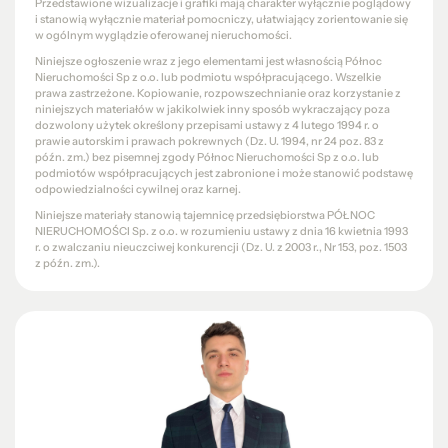
Przedstawione wizualizacje i grafiki mają charakter wyłącznie poglądowy
i stanowią wyłącznie materiał pomocniczy, ułatwiający zorientowanie się
w ogólnym wyglądzie oferowanej nieruchomości.
Niniejsze ogłoszenie wraz z jego elementami jest własnością Północ
Nieruchomości Sp z o.o. lub podmiotu współpracującego. Wszelkie
prawa zastrzeżone. Kopiowanie, rozpowszechnianie oraz korzystanie z
niniejszych materiałów w jakikolwiek inny sposób wykraczający poza
dozwolony użytek określony przepisami ustawy z 4 lutego 1994 r. o
prawie autorskim i prawach pokrewnych (Dz. U. 1994, nr 24 poz. 83 z
późn. zm.) bez pisemnej zgody Północ Nieruchomości Sp z o.o. lub
podmiotów współpracujących jest zabronione i może stanowić podstawę
odpowiedzialności cywilnej oraz karnej.
Niniejsze materiały stanowią tajemnicę przedsiębiorstwa PÓŁNOC
NIERUCHOMOŚCI Sp. z o.o. w rozumieniu ustawy z dnia 16 kwietnia 1993
r. o zwalczaniu nieuczciwej konkurencji (Dz. U. z 2003 r., Nr 153, poz. 1503
z późn. zm.).