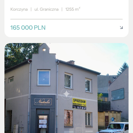
2
Korczyna
|
ul. Graniczna
|
1255 m
165 000 PLN