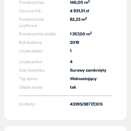
2
Powierzchnia:
146,00 m
Cena za m2:
4 931,51 zł
2
Powierzchnia
82,23 m
użytkowa:
2
Powierzchnia działki:
1 357,00 m
Rok budowy:
2019
Liczba pięter:
1
Liczba pokoi:
4
Stan budynku:
Surowy zamknięty
Typ domu:
Wolnostojący
Ciepła woda:
tak
Id oferty:
43395/3877/ODS