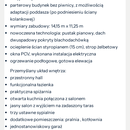
parterowy budynek bez piwnicy, z możliwością
adaptacji poddasza (po podniesieniu ściany
kolankowej)
wymiary zabudowy: 14,15 m x 11,25 m
nowoczesna technologia: pustak pianowy, dach
dwuspadowy pokryty blachodachówką
ocieplenie ścian styropianem (15 cm), strop żelbetowy
okna PCV, wykonana instalacja elektryczna
ogrzewanie podłogowe, gotowa elewacja
Przemyślany układ wnętrza:
przestronny hall
funkcjonalna łazienka
praktyczna spiżarnia
otwarta kuchnia połączona z salonem
jasny salon z wyjściem na zadaszony taras
trzy ustawne sypialnie
dodatkowe pomieszczenia: pralnia , kotłownia
jednostanowiskowy garaż