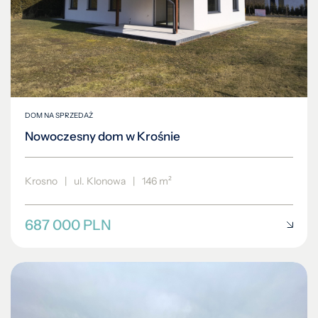
DOM NA SPRZEDAŻ
Nowoczesny dom w Krośnie
Krosno
|
ul. Klonowa
|
146 m²
687 000 PLN