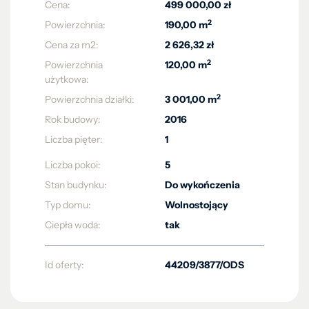
Cena:
499 000,00 zł
2
Powierzchnia:
190,00 m
Cena za m2:
2 626,32 zł
2
Powierzchnia
120,00 m
użytkowa:
2
Powierzchnia działki:
3 001,00 m
Rok budowy:
2016
Liczba pięter:
1
Liczba pokoi:
5
Stan budynku:
Do wykończenia
Typ domu:
Wolnostojący
Ciepła woda:
tak
Id oferty:
44209/3877/ODS