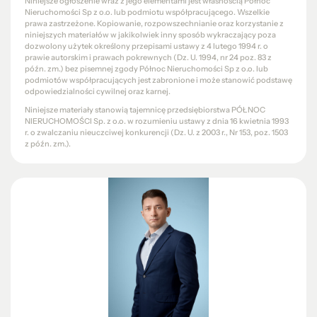
Niniejsze ogłoszenie wraz z jego elementami jest własnością Północ
Nieruchomości Sp z o.o. lub podmiotu współpracującego. Wszelkie
prawa zastrzeżone. Kopiowanie, rozpowszechnianie oraz korzystanie z
niniejszych materiałów w jakikolwiek inny sposób wykraczający poza
dozwolony użytek określony przepisami ustawy z 4 lutego 1994 r. o
prawie autorskim i prawach pokrewnych (Dz. U. 1994, nr 24 poz. 83 z
późn. zm.) bez pisemnej zgody Północ Nieruchomości Sp z o.o. lub
podmiotów współpracujących jest zabronione i może stanowić podstawę
odpowiedzialności cywilnej oraz karnej.
Niniejsze materiały stanowią tajemnicę przedsiębiorstwa PÓŁNOC
NIERUCHOMOŚCI Sp. z o.o. w rozumieniu ustawy z dnia 16 kwietnia 1993
r. o zwalczaniu nieuczciwej konkurencji (Dz. U. z 2003 r., Nr 153, poz. 1503
z późn. zm.).