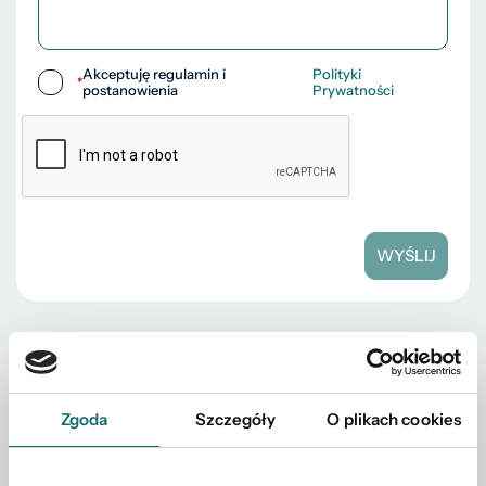
Akceptuję regulamin i
Polityki
*
postanowienia
Prywatności
WYŚLIJ
Zobacz również w okolicy
Zgoda
Szczegóły
O plikach cookies