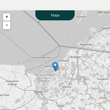
Mapa
+
−