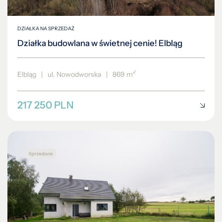
DZIAŁKA NA SPRZEDAŻ
Działka budowlana w świetnej cenie! Elbląg
2
Elbląg
|
ul. Nowodworska
|
869 m
217 250 PLN