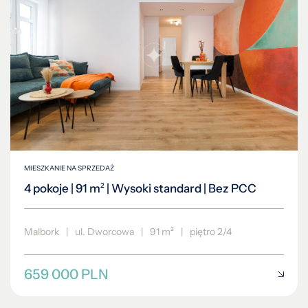
MIESZKANIE NA SPRZEDAŻ
4 pokoje | 91 m² | Wysoki standard | Bez PCC
Malbork
|
ul. Dworcowa
|
91 m²
|
piętro 2/4
659 000 PLN