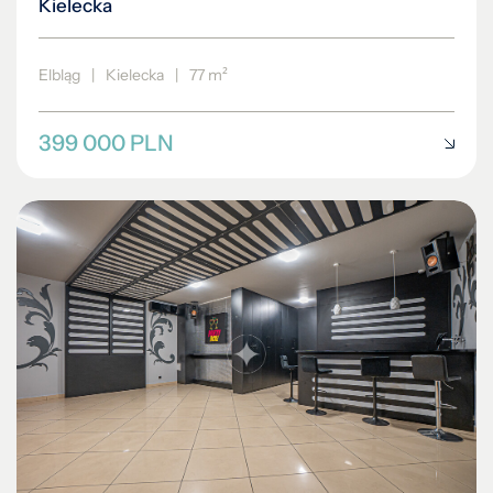
Kielecka
Elbląg
|
Kielecka
|
77 m²
399 000 PLN