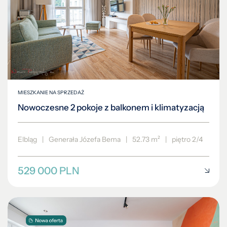
MIESZKANIE NA SPRZEDAŻ
Nowoczesne 2 pokoje z balkonem i klimatyzacją
Elbląg
|
Generała Józefa Bema
|
52.73 m²
|
piętro 2/4
529 000 PLN