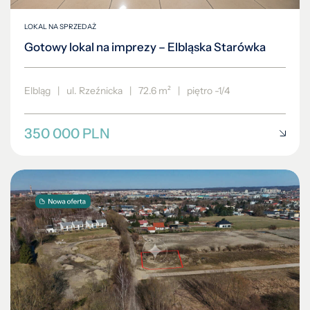
LOKAL NA SPRZEDAŻ
Gotowy lokal na imprezy – Elbląska Starówka
Elbląg
|
ul. Rzeźnicka
|
72.6 m²
|
piętro -1/4
350 000 PLN