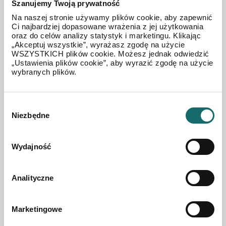
Szanujemy Twoją prywatność
Na naszej stronie używamy plików cookie, aby zapewnić
Ci najbardziej dopasowane wrażenia z jej użytkowania
oraz do celów analizy statystyk i marketingu. Klikając
„Akceptuj wszystkie”, wyrażasz zgodę na użycie
WSZYSTKICH plików cookie. Możesz jednak odwiedzić
„Ustawienia plików cookie”, aby wyrazić zgodę na użycie
wybranych plików.
Wybór
Niezbędne
zgody
DZIAŁKA NA SPRZEDAŻ
Działka budowlana w świetnej cenie! Nowina
Wydajność
2
Nowina
|
1407 m
Analityczne
168 840 PLN
Marketingowe