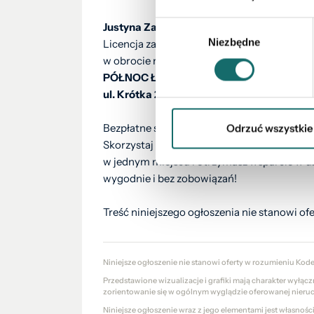
Wybór
Justyna Zaborszczyk
Niezbędne
zgody
Licencja zawodowa pośrednika
w obrocie nieruchomościami Nr 21134
PÓŁNOC Łomża
ul. Krótka 2, Łomża
Bezpłatne sprawdzenie zdolności kredytowe
Odrzuć wszystkie
Skorzystaj z pomocy naszego doradcy kred
w jednym miejscu i otrzymasz wsparcie w u
wygodnie i bez zobowiązań!
Treść niniejszego ogłoszenia nie stanowi o
Niniejsze ogłoszenie nie stanowi oferty w rozumieniu Kod
Przedstawione wizualizacje i grafiki mają charakter wyłąc
zorientowanie się w ogólnym wyglądzie oferowanej nieru
Niniejsze ogłoszenie wraz z jego elementami jest własnoś