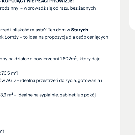
 KUPUJĄCY NIE PŁACI PROWIZJI!!
odzinny – wprowadź się od razu, bez żadnych
trzeń i bliskość miasta? Ten dom w
Starych
ok Łomży – to idealna propozycja dla osób ceniących
ny na działce o powierzchni 1 602m², który daje
 73,5 m²!
w AGD – idealna przestrzeń do życia, gotowania i
13,9 m² – idealne na sypialnie, gabinet lub pokój
²)