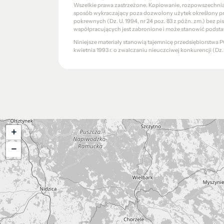
Wszelkie prawa zastrzeżone. Kopiowanie, rozpowszechniani
sposób wykraczający poza dozwolony użytek określony prze
pokrewnych (Dz. U. 1994, nr 24 poz. 83 z późn. zm.) bez 
współpracujących jest zabronione i może stanowić podsta
Niniejsze materiały stanowią tajemnicę przedsiębiorstw
kwietnia 1993 r. o zwalczaniu nieuczciwej konkurencji (Dz. U.
+
−