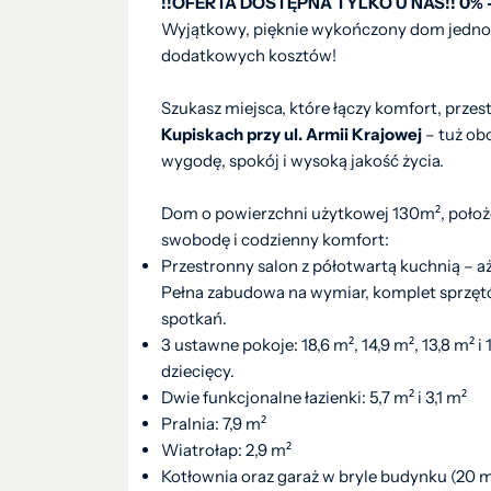
!!OFERTA DOSTĘPNA TYLKO U NAS!! 0% -
Wyjątkowy, pięknie wykończony dom jednor
dodatkowych kosztów!
Szukasz miejsca, które łączy komfort, przes
Kupiskach przy ul. Armii Krajowej
– tuż ob
wygodę, spokój i wysoką jakość życia.
Dom o powierzchni użytkowej 130m², położo
swobodę i codzienny komfort:
Przestronny salon z półotwartą kuchnią – aż
Pełna zabudowa na wymiar, komplet sprzętó
spotkań.
3 ustawne pokoje: 18,6 m², 14,9 m², 13,8 m² i 
dziecięcy.
Dwie funkcjonalne łazienki: 5,7 m² i 3,1 m²
Pralnia: 7,9 m²
Wiatrołap: 2,9 m²
Kotłownia oraz garaż w bryle budynku (20 m