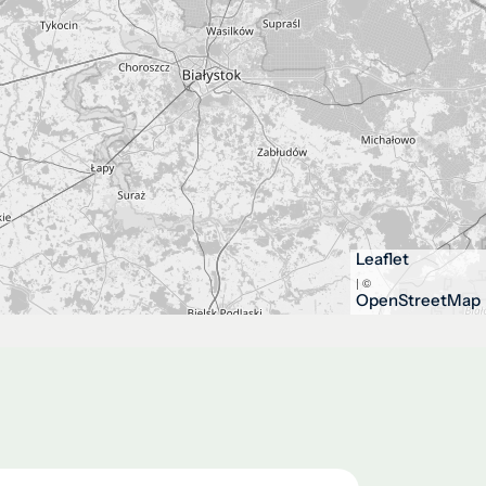
Leaflet
| ©
OpenStreetMap