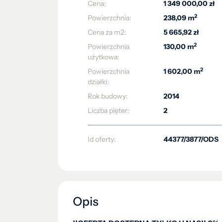
Cena:
1 349 000,00 zł
2
Powierzchnia:
238,09 m
Cena za m2:
5 665,92 zł
2
Powierzchnia
130,00 m
użytkowa:
2
Powierzchnia
1 602,00 m
działki:
Rok budowy:
2014
Liczba pięter:
2
Id oferty:
44377/3877/ODS
Opis