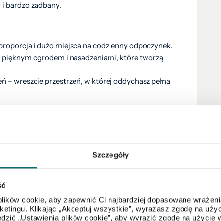
i bardzo zadbany.
 proporcja i dużo miejsca na codzienny odpoczynek.
z pięknym ogrodem i nasadzeniami, które tworzą
eń – wreszcie przestrzeń, w której oddychasz pełną
✔ W pełni wyposażony i umeblowany – oszczędzasz
szkanie w mieście.
Szczegóły
ny dojazd do Łomży.
h szuka coraz więcej osób.
ść
wym do zamieszkania domu – to miejsce spełni Twoje
lików cookie, aby zapewnić Ci najbardziej dopasowane wrażenia
arketingu. Klikając „Akceptuj wszystkie”, wyrażasz zgodę na u
mówimy prezentację!
dzić „Ustawienia plików cookie”, aby wyrazić zgodę na użycie 