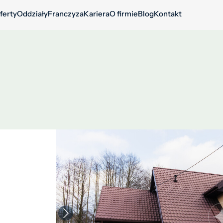
ferty
Oddziały
Franczyza
Kariera
O firmie
Blog
Kontakt