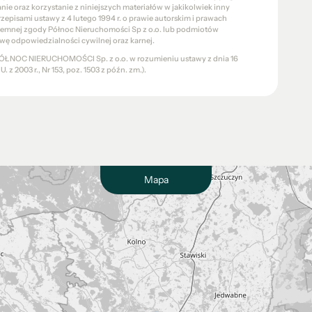
e oraz korzystanie z niniejszych materiałów w jakikolwiek inny
pisami ustawy z 4 lutego 1994 r. o prawie autorskim i prawach
pisemnej zgody Północ Nieruchomości Sp z o.o. lub podmiotów
wę odpowiedzialności cywilnej oraz karnej.
a PÓŁNOC NIERUCHOMOŚCI Sp. z o.o. w rozumieniu ustawy z dnia 16
 z 2003 r., Nr 153, poz. 1503 z późn. zm.).
Mapa