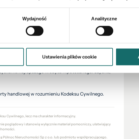
Wydajność
Analityczne
j!
Ustawienia plików cookie
ytowego – sprawdzisz swoją zdolność w kilku bankach
zyskaniu najlepszego kredytu hipotecznego. Szybko,
ferty handlowej w rozumieniu Kodeksu Cywilnego.
eksu Cywilnego, lecz ma charakter informacyjny.
znie poglądowy i stanowią wyłącznie materiał pomocniczy, ułatwiający
chomości.
cią Północ Nieruchomości Sp z o.o. lub podmiotu współpracującego.