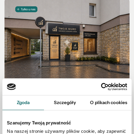
LOKAL NA WYNAJEM
Zgoda
Szczegóły
O plikach cookies
Lokal usługowy z wejściem od ulicy – 30 m² – 2
100
Szanujemy Twoją prywatność
Włocławek
|
ul. Chmielna
|
30 m²
Na naszej stronie używamy plików cookie, aby zapewnić