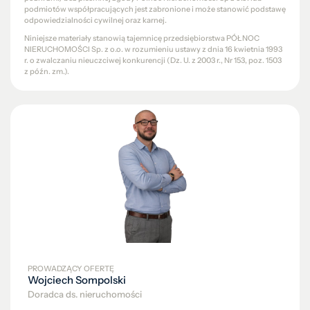
podmiotów współpracujących jest zabronione i może stanowić podstawę
odpowiedzialności cywilnej oraz karnej.
Niniejsze materiały stanowią tajemnicę przedsiębiorstwa PÓŁNOC
NIERUCHOMOŚCI Sp. z o.o. w rozumieniu ustawy z dnia 16 kwietnia 1993
r. o zwalczaniu nieuczciwej konkurencji (Dz. U. z 2003 r., Nr 153, poz. 1503
z późn. zm.).
PROWADZĄCY OFERTĘ
Wojciech Sompolski
Doradca ds. nieruchomości