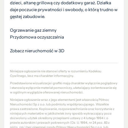
dzieci, altanę grillową czy dodatkowy garaż. Działka
daje poczucie prywatności i swobody, o którą trudno w
gęstej zabudowie.
Ogrzewanie gaz ziemny
Przydomowa oczyszczalnia
Zobacz nieruchomość w 3D
Niniejsze ogłoszenie nie stanowi oferty w rozumieniu Kodeksu
Cywilnego, lecz ma charakter informacyjny.
Przedstawione wizualizacje i grafiki mają charakter wyłącznie poglądowy
i stanowią wyłącznie materiał pomocniczy, ułatwiający zorientowanie się
w ogólnym wyglądzie oferowanej nieruchomości.
Niniejsze ogłoszenie wraz z jego elementami jest własnością Północ
Nieruchomości Sp z o.o. lub podmiotu współpracującego. Wszelkie
prawa zastrzeżone. Kopiowanie, rozpowszechnianie oraz korzystanie z
niniejszych materiałów w jakikolwiek inny sposób wykraczający poza
dozwolony użytek określony przepisami ustawy z 4 lutego 1994 r. o
prawie autorskim i prawach pokrewnych (Dz. U. 1994, nr 24 poz. 83 z
późn. zm.) bez pisemnej zgody Północ Nieruchomości Sp z o.o. lub