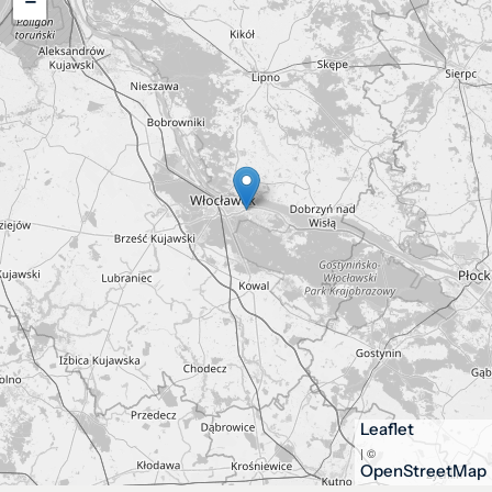
−
Leaflet
| ©
OpenStreetMap