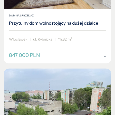
DOM NA SPRZEDAŻ
Przytulny dom wolnostojący na dużej działce
Włocławek
|
ul. Rybnicka
|
117.82 m²
847 000 PLN