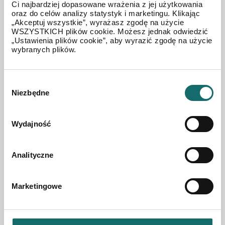
Ci najbardziej dopasowane wrażenia z jej użytkowania
oraz do celów analizy statystyk i marketingu. Klikając
2 100 PLN
„Akceptuj wszystkie”, wyrażasz zgodę na użycie
WSZYSTKICH plików cookie. Możesz jednak odwiedzić
„Ustawienia plików cookie”, aby wyrazić zgodę na użycie
wybranych plików.
Wybór
Niezbędne
zgody
Wydajność
Analityczne
Marketingowe
Garaż ul. Chmielna Włocławek