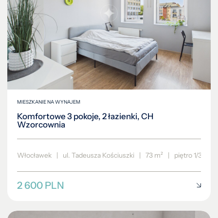
MIESZKANIE NA WYNAJEM
Komfortowe 3 pokoje, 2 łazienki, CH
Wzorcownia
Włocławek
|
ul. Tadeusza Kościuszki
|
73 m²
|
piętro 1/3
2 600 PLN