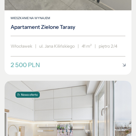
MIESZKANIE NA WYNAJEM
Apartament Zielone Tarasy
Włocławek
|
ul. Jana Kilińskiego
|
41 m²
|
piętro 2/4
2 500 PLN