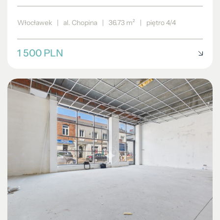
Włocławek
|
al. Chopina
|
36.73 m²
|
piętro 4/4
1 500 PLN