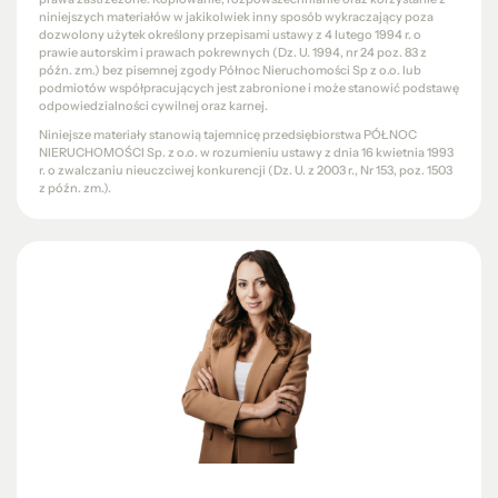
niniejszych materiałów w jakikolwiek inny sposób wykraczający poza
dozwolony użytek określony przepisami ustawy z 4 lutego 1994 r. o
prawie autorskim i prawach pokrewnych (Dz. U. 1994, nr 24 poz. 83 z
późn. zm.) bez pisemnej zgody Północ Nieruchomości Sp z o.o. lub
podmiotów współpracujących jest zabronione i może stanowić podstawę
odpowiedzialności cywilnej oraz karnej.
Niniejsze materiały stanowią tajemnicę przedsiębiorstwa PÓŁNOC
NIERUCHOMOŚCI Sp. z o.o. w rozumieniu ustawy z dnia 16 kwietnia 1993
r. o zwalczaniu nieuczciwej konkurencji (Dz. U. z 2003 r., Nr 153, poz. 1503
z późn. zm.).