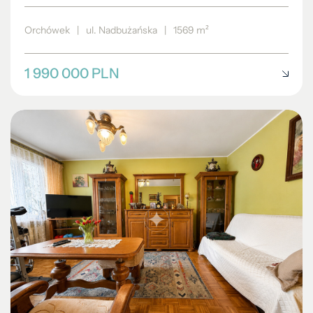
Orchówek
|
ul. Nadbużańska
|
1569 m²
1 990 000 PLN