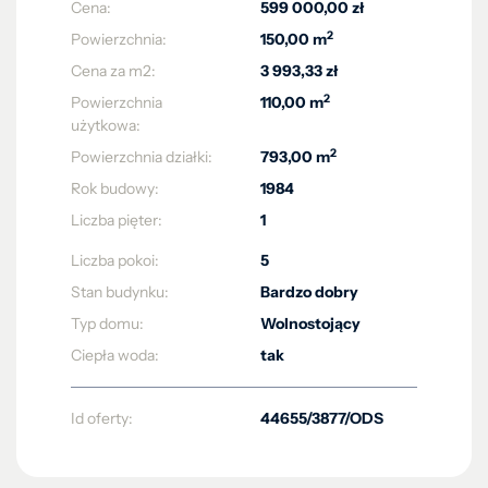
Cena:
599 000,00 zł
2
Powierzchnia:
150,00 m
Cena za m2:
3 993,33 zł
2
Powierzchnia
110,00 m
użytkowa:
2
Powierzchnia działki:
793,00 m
Rok budowy:
1984
Liczba pięter:
1
Liczba pokoi:
5
Stan budynku:
Bardzo dobry
Typ domu:
Wolnostojący
Ciepła woda:
tak
Id oferty:
44655/3877/ODS