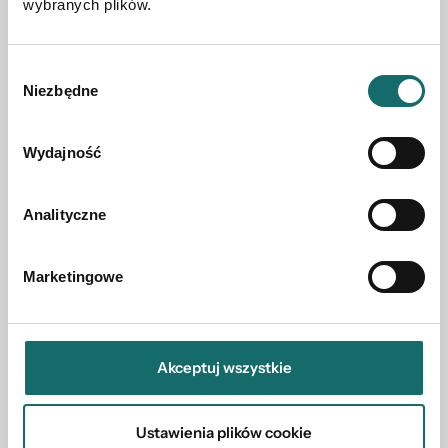
wybranych plików.
Wybór
Niezbędne
zgody
Wydajność
Analityczne
Marketingowe
MIESZKANIE NA SPRZEDAŻ
Mieszkanie na parterze 47m2 al. J. Piłsudskiego
Akceptuj wszystkie
Chełm
|
al. marsz. Józefa Piłsudskiego
|
47 m²
269 000 PLN
Ustawienia plików cookie