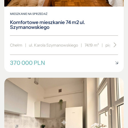
MIESZKANIE NA SPRZEDAŻ
Komfortowe mieszkanie 74 m2 ul.
Szymanowskiego
Chełm
|
ul. Karola Szymanowskiego
|
74.19 m²
|
piętro 2/4
370 000 PLN