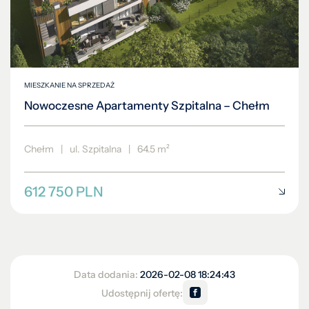
MIESZKANIE NA SPRZEDAŻ
Nowoczesne Apartamenty Szpitalna – Chełm
Chełm
|
ul. Szpitalna
|
64.5 m²
612 750 PLN
Data dodania:
2026-02-08 18:24:43
Udostępnij ofertę: