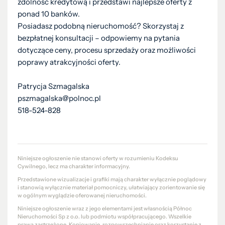
zdolność kredytową i przedstawi najlepsze oferty z
ponad 10 banków.
Posiadasz podobną nieruchomość? Skorzystaj z
bezpłatnej konsultacji – odpowiemy na pytania
dotyczące ceny, procesu sprzedaży oraz możliwości
poprawy atrakcyjności oferty.
Patrycja Szmagalska
pszmagalska@polnoc.pl
518-524-828
Niniejsze ogłoszenie nie stanowi oferty w rozumieniu Kodeksu
Cywilnego, lecz ma charakter informacyjny.
Przedstawione wizualizacje i grafiki mają charakter wyłącznie poglądowy
i stanowią wyłącznie materiał pomocniczy, ułatwiający zorientowanie się
w ogólnym wyglądzie oferowanej nieruchomości.
Niniejsze ogłoszenie wraz z jego elementami jest własnością Północ
Nieruchomości Sp z o.o. lub podmiotu współpracującego. Wszelkie
prawa zastrzeżone. Kopiowanie, rozpowszechnianie oraz korzystanie z