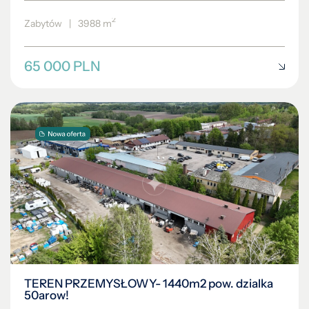
2
Zabytów
|
3988 m
65 000 PLN
TEREN PRZEMYSŁOWY- 1440m2 pow. dzialka
50arow!