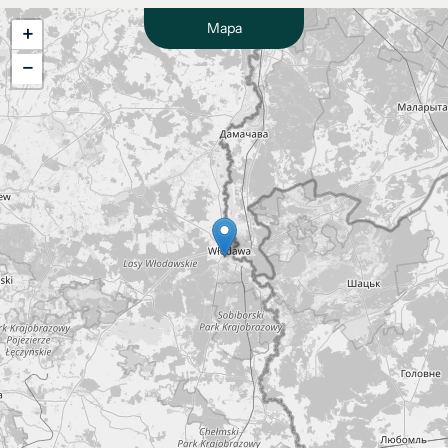
Mapa
+
−