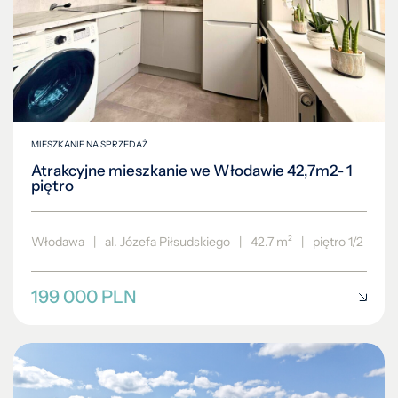
MIESZKANIE NA SPRZEDAŻ
Atrakcyjne mieszkanie we Włodawie 42,7m2- 1
piętro
Włodawa
|
al. Józefa Piłsudskiego
|
42.7 m²
|
piętro 1/2
199 000 PLN