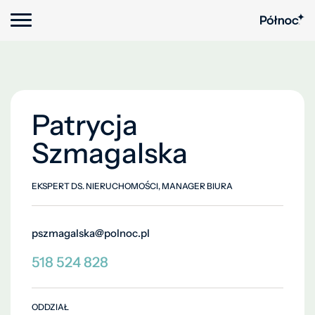
Patrycja
Szmagalska
EKSPERT DS. NIERUCHOMOŚCI, MANAGER BIURA
pszmagalska@polnoc.pl
518 524 828
ODDZIAŁ