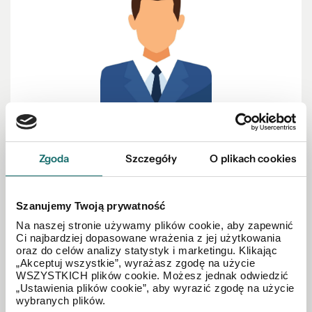
PROWADZĄCY OFERTĘ
Tomasz Wachulak
Zgoda
Szczegóły
O plikach cookies
Doradca ds. nieruchomości
607 869 488
Szanujemy Twoją prywatność
Na naszej stronie używamy plików cookie, aby zapewnić
twachulak@polnoc.pl
Ci najbardziej dopasowane wrażenia z jej użytkowania
oraz do celów analizy statystyk i marketingu. Klikając
Oddział Włocławek
„Akceptuj wszystkie”, wyrażasz zgodę na użycie
WSZYSTKICH plików cookie. Możesz jednak odwiedzić
„Ustawienia plików cookie”, aby wyrazić zgodę na użycie
wybranych plików.