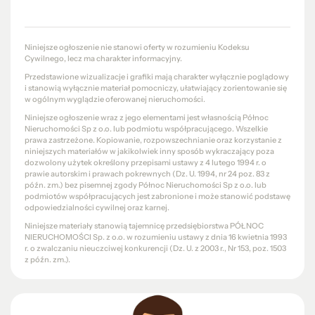
Niniejsze ogłoszenie nie stanowi oferty w rozumieniu Kodeksu
Cywilnego, lecz ma charakter informacyjny.
Przedstawione wizualizacje i grafiki mają charakter wyłącznie poglądowy
i stanowią wyłącznie materiał pomocniczy, ułatwiający zorientowanie się
w ogólnym wyglądzie oferowanej nieruchomości.
Niniejsze ogłoszenie wraz z jego elementami jest własnością Północ
Nieruchomości Sp z o.o. lub podmiotu współpracującego. Wszelkie
prawa zastrzeżone. Kopiowanie, rozpowszechnianie oraz korzystanie z
niniejszych materiałów w jakikolwiek inny sposób wykraczający poza
dozwolony użytek określony przepisami ustawy z 4 lutego 1994 r. o
prawie autorskim i prawach pokrewnych (Dz. U. 1994, nr 24 poz. 83 z
późn. zm.) bez pisemnej zgody Północ Nieruchomości Sp z o.o. lub
podmiotów współpracujących jest zabronione i może stanowić podstawę
odpowiedzialności cywilnej oraz karnej.
Niniejsze materiały stanowią tajemnicę przedsiębiorstwa PÓŁNOC
NIERUCHOMOŚCI Sp. z o.o. w rozumieniu ustawy z dnia 16 kwietnia 1993
r. o zwalczaniu nieuczciwej konkurencji (Dz. U. z 2003 r., Nr 153, poz. 1503
z późn. zm.).