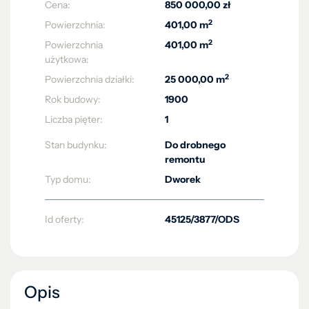
Cena:
850 000,00 zł
2
Powierzchnia:
401,00 m
2
Powierzchnia
401,00 m
użytkowa:
2
Powierzchnia działki:
25 000,00 m
Rok budowy:
1900
Liczba pięter:
1
Stan budynku:
Do drobnego
remontu
Typ domu:
Dworek
Id oferty:
45125/3877/ODS
Opis