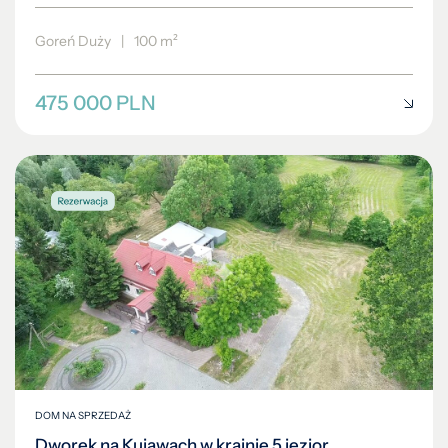
Goreń Duży
|
100 m²
475 000 PLN
DOM NA SPRZEDAŻ
Dworek na Kujawach w krainie 5 jezior