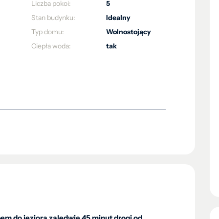
Liczba pokoi:
5
Stan budynku:
Idealny
Typ domu:
Wolnostojący
Ciepła woda:
tak
m do jeziora zaledwie 45 minut drogi od