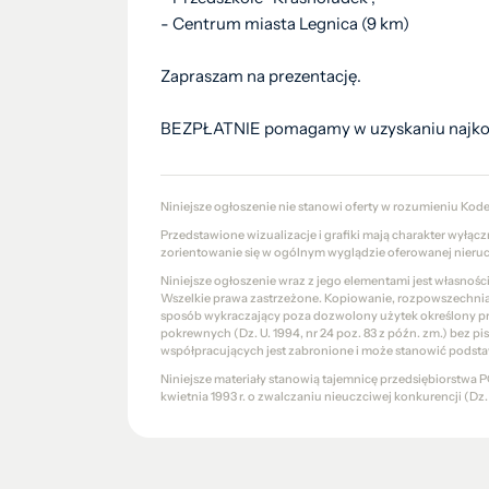
- Centrum miasta Legnica (9 km)
Zapraszam na prezentację.
BEZPŁATNIE pomagamy w uzyskaniu najkorz
Niniejsze ogłoszenie nie stanowi oferty w rozumieniu Kod
Przedstawione wizualizacje i grafiki mają charakter wyłąc
zorientowanie się w ogólnym wyglądzie oferowanej nieru
Niniejsze ogłoszenie wraz z jego elementami jest własnoś
Wszelkie prawa zastrzeżone. Kopiowanie, rozpowszechniani
sposób wykraczający poza dozwolony użytek określony prze
pokrewnych (Dz. U. 1994, nr 24 poz. 83 z późn. zm.) bez 
współpracujących jest zabronione i może stanowić podsta
Niniejsze materiały stanowią tajemnicę przedsiębiorstw
kwietnia 1993 r. o zwalczaniu nieuczciwej konkurencji (Dz. U.