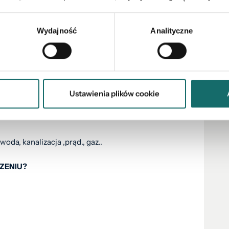
Wydajność
Analityczne
ny, prywatną plaże oraz przystań.
Ustawienia plików cookie
ród zimowy 46 m2. Działka 550 m2.
oda, kanalizacja ,prąd., gaz..
ZENIU?