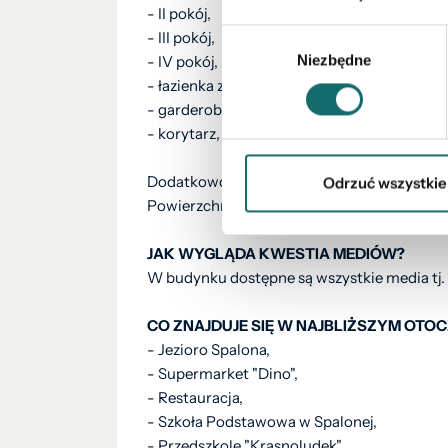
- II pokój,
Wybór
- III pokój,
Niezbędne
zgody
- IV pokój,
- łazienka z toaletą,
- garderoba,
- korytarz,
Dodatkowo dom posiada garaż na sprzęt wod
Odrzuć wszystkie
Powierzchnia użytkowa wynosi 105 m2 + og
JAK WYGLĄDA KWESTIA MEDIÓW?
W budynku dostępne są wszystkie media tj. w
CO ZNAJDUJE SIĘ W NAJBLIŻSZYM OTOC
- Jezioro Spalona,
- Supermarket "Dino",
- Restauracja,
- Szkoła Podstawowa w Spalonej,
- Przedszkole "Krasnoludek",