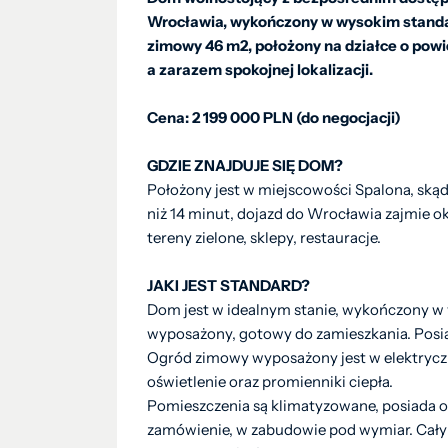
Wrocławia, wykończony w wysokim standar
zimowy 46 m2, położony na działce o pow
a zarazem spokojnej lokalizacji.
Cena: 2 199 000 PLN (do negocjacji)
GDZIE ZNAJDUJE SIĘ DOM?
Położony jest w miejscowości Spalona, skąd
niż 14 minut, dojazd do Wrocławia zajmie oko
tereny zielone, sklepy, restauracje.
JAKI JEST STANDARD?
Dom jest w idealnym stanie, wykończony w 
wyposażony, gotowy do zamieszkania. Posia
Ogród zimowy wyposażony jest w elektryczn
oświetlenie oraz promienniki ciepła.
Pomieszczenia są klimatyzowane, posiada 
zamówienie, w zabudowie pod wymiar. Cały s