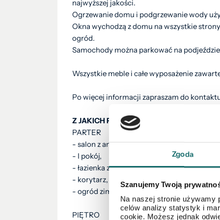
najwyższej jakości.
Ogrzewanie domu i podgrzewanie wody uży
Okna wychodzą z domu na wszystkie strony ś
ogród.
Samochody można parkować na podjeździ
Wszystkie meble i całe wyposażenie zawarte
Po więcej informacji zapraszam do kontakt
Z JAKICH POMIESZCZEŃ SIĘ SKŁADA?
PARTER
- salon z aneksem,
Zgoda
- I pokój,
- łazienka z toaletą,
- korytarz,
Szanujemy Twoją prywatno
- ogród zimowy,
Na naszej stronie używamy p
celów analizy statystyk i m
PIĘTRO
cookie. Możesz jednak odwie