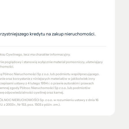
ystniejszego kredytu na zakup nieruchomości.
eksu Cywilnego, lecz ma charakter informacyjny.
znie poglądowy i stanowią wyłącznie materiał pomocniczy, ułatwiający
chomości.
cią Północ Nieruchomości Sp z o.o. lub podmiotu współpracującego.
e oraz korzystanie z niniejszych materiałów w jakikolwiek inny
pisami ustawy z 4 lutego 1994 r. o prawie autorskim i prawach
pisemnej zgody Północ Nieruchomości Sp z o.o. lub podmiotów
wę odpowiedzialności cywilnej oraz karnej.
a PÓŁNOC NIERUCHOMOŚCI Sp. z o.o. w rozumieniu ustawy z dnia 16
 z 2003 r., Nr 153, poz. 1503 z późn. zm.).