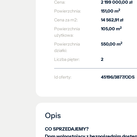
Cena:
2 199 000,00 zł
2
Powierzchnia:
151,00 m
Cena za m2:
14 562,91 zł
2
Powierzchnia
105,00 m
użytkowa:
2
Powierzchnia
550,00 m
działki:
Liczba pięter:
2
Id oferty:
45196/3877/ODS
Opis
CO SPRZEDAJEMY?
Dom wolnostojący z bezpośrednim dostępe