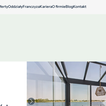
ferty
Oddziały
Franczyza
Kariera
O firmie
Blog
Kontakt