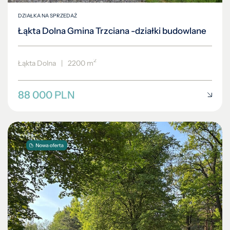
DZIAŁKA NA SPRZEDAŻ
Łąkta Dolna Gmina Trzciana -działki budowlane
2
Łąkta Dolna
|
2200 m
88 000 PLN