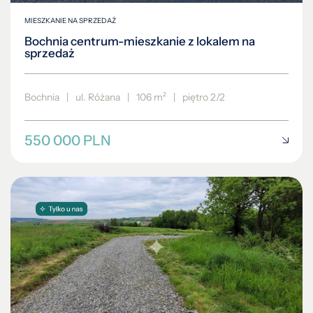
MIESZKANIE NA SPRZEDAŻ
Bochnia centrum-mieszkanie z lokalem na
sprzedaż
Bochnia
|
ul. Różana
|
106 m²
|
piętro 2/2
550 000 PLN