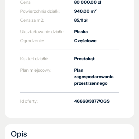
Cena:
80 000,00 zł
2
Powierzchnia działki:
940,00 m
Cena za m2:
85,11 zł
Ukształtowanie działki:
Płaska
Ogrodzenie:
Częściowe
Kształt działki:
Prostokąt
Plan miejscowy:
Plan
zagospodarowania
przestrzennego
Id oferty:
46668/3877/OGS
Opis