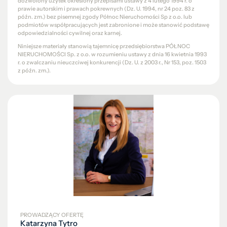
dozwolony użytek określony przepisami ustawy z 4 lutego 1994 r. o
prawie autorskim i prawach pokrewnych (Dz. U. 1994, nr 24 poz. 83 z
późn. zm.) bez pisemnej zgody Północ Nieruchomości Sp z o.o. lub
podmiotów współpracujących jest zabronione i może stanowić podstawę
odpowiedzialności cywilnej oraz karnej.
Niniejsze materiały stanowią tajemnicę przedsiębiorstwa PÓŁNOC
NIERUCHOMOŚCI Sp. z o.o. w rozumieniu ustawy z dnia 16 kwietnia 1993
r. o zwalczaniu nieuczciwej konkurencji (Dz. U. z 2003 r., Nr 153, poz. 1503
z późn. zm.).
PROWADZĄCY OFERTĘ
Katarzyna Tytro