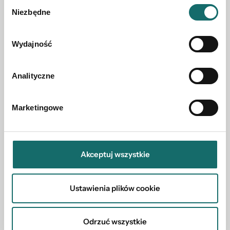
Wybór
Niezbędne
Bochnia
|
ul. Dąbrówki
|
136.65 m²
zgody
920 000 PLN
Wydajność
Analityczne
Marketingowe
Akceptuj wszystkie
Ustawienia plików cookie
Odrzuć wszystkie