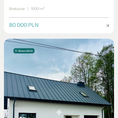
2
Bratucice
|
1000 m
80 000 PLN