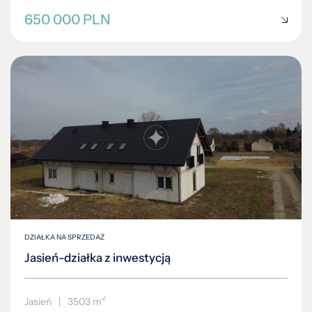
650 000 PLN
DZIAŁKA NA SPRZEDAŻ
Jasień-działka z inwestycją
2
Jasień
|
3503 m