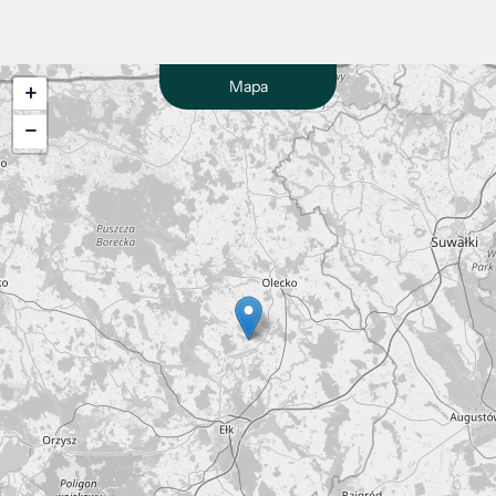
Mapa
+
−