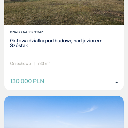
DZIAŁKA NA SPRZEDAŻ
Gotowa działka pod budowę nad jeziorem
Szóstak
2
Orzechowo
|
783 m
130 000 PLN