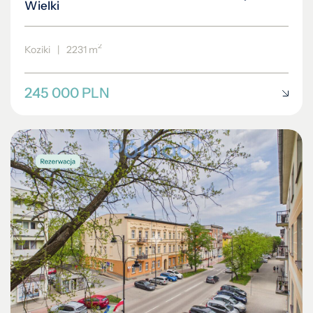
Wielki
2
Koziki
|
2231 m
245 000 PLN