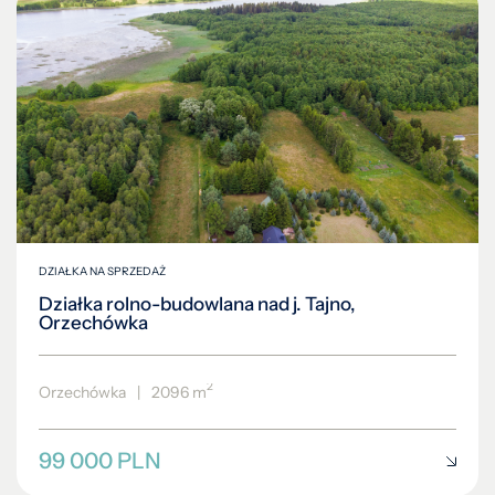
DZIAŁKA NA SPRZEDAŻ
Działka rolno-budowlana nad j. Tajno,
Orzechówka
2
Orzechówka
|
2096 m
99 000 PLN