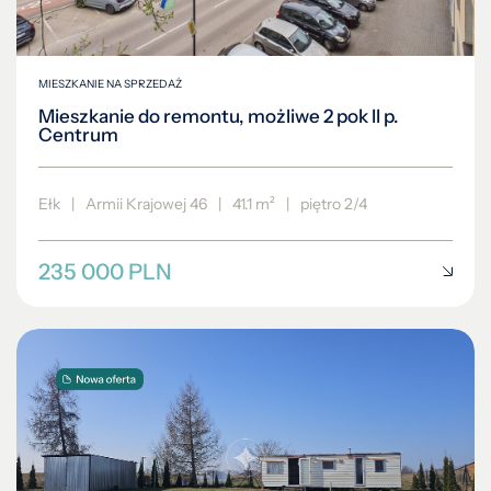
MIESZKANIE NA SPRZEDAŻ
Mieszkanie do remontu, możliwe 2 pok II p.
Centrum
Ełk
|
Armii Krajowej 46
|
41.1 m²
|
piętro 2/4
235 000 PLN