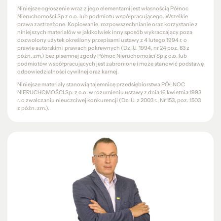
Niniejsze ogłoszenie wraz z jego elementami jest własnością Północ
Nieruchomości Sp z o.o. lub podmiotu współpracującego. Wszelkie
prawa zastrzeżone. Kopiowanie, rozpowszechnianie oraz korzystanie z
niniejszych materiałów w jakikolwiek inny sposób wykraczający poza
dozwolony użytek określony przepisami ustawy z 4 lutego 1994 r. o
prawie autorskim i prawach pokrewnych (Dz. U. 1994, nr 24 poz. 83 z
późn. zm.) bez pisemnej zgody Północ Nieruchomości Sp z o.o. lub
podmiotów współpracujących jest zabronione i może stanowić podstawę
odpowiedzialności cywilnej oraz karnej.
Niniejsze materiały stanowią tajemnicę przedsiębiorstwa PÓŁNOC
NIERUCHOMOŚCI Sp. z o.o. w rozumieniu ustawy z dnia 16 kwietnia 1993
r. o zwalczaniu nieuczciwej konkurencji (Dz. U. z 2003 r., Nr 153, poz. 1503
z późn. zm.).