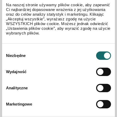
Na naszej stronie używamy plików cookie, aby zapewnić
Ci najbardziej dopasowane wrażenia z jej użytkowania
oraz do celów analizy statystyk i marketingu. Klikając
„Akceptuj wszystkie”, wyrażasz zgodę na użycie
WSZYSTKICH plików cookie. Możesz jednak odwiedzić
„Ustawienia plików cookie”, aby wyrazić zgodę na użycie
wybranych plików.
Wybór
Niezbędne
zgody
Wydajność
LOKAL NA SPRZEDAŻ
Lokal na sprzedaż| parter| centrum| Ełk
Analityczne
Ełk
|
Adama Mickiewicza 15
|
51.44 m²
Marketingowe