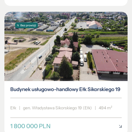
Budynek usługowo-handlowy Ełk Sikorskiego 19
Ełk
|
gen. Władysława Sikorskiego 19 (Ełk)
|
494 m²
1 800 000 PLN