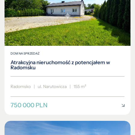
DOM NA SPRZEDAŻ
Atrakcyjna nieruchomość z potencjałem w
Radomsku
Radomsko
|
ul. Narutowicza
|
155 m²
750 000 PLN