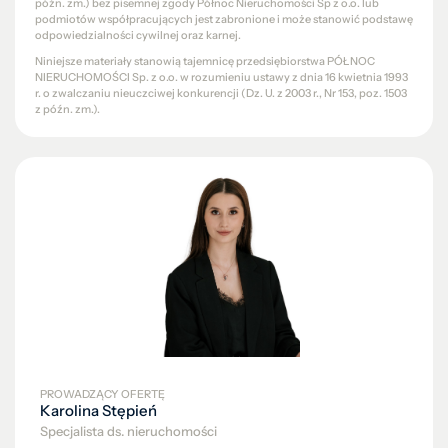
późn. zm.) bez pisemnej zgody Północ Nieruchomości Sp z o.o. lub
podmiotów współpracujących jest zabronione i może stanowić podstawę
odpowiedzialności cywilnej oraz karnej.
Niniejsze materiały stanowią tajemnicę przedsiębiorstwa PÓŁNOC
NIERUCHOMOŚCI Sp. z o.o. w rozumieniu ustawy z dnia 16 kwietnia 1993
r. o zwalczaniu nieuczciwej konkurencji (Dz. U. z 2003 r., Nr 153, poz. 1503
z późn. zm.).
PROWADZĄCY OFERTĘ
Karolina Stępień
Specjalista ds. nieruchomości