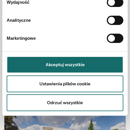
Wydajność
Analityczne
Marketingowe
DZIAŁKA NA SPRZEDAŻ
Radomsko – działka 5965 m² z MPZP
Akceptuj wszystkie
2
Radomsko
|
5965 m
Ustawienia plików cookie
775 780 PLN
Odrzuć wszystkie