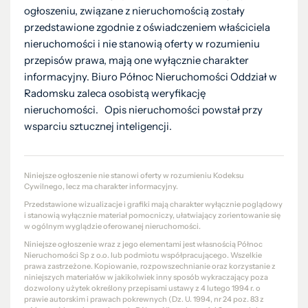
ogłoszeniu, związane z nieruchomością zostały
przedstawione zgodnie z oświadczeniem właściciela
nieruchomości i nie stanowią oferty w rozumieniu
przepisów prawa, mają one wyłącznie charakter
informacyjny. Biuro Północ Nieruchomości Oddział w
Radomsku zaleca osobistą weryfikację
nieruchomości. Opis nieruchomości powstał przy
wsparciu sztucznej inteligencji.
Niniejsze ogłoszenie nie stanowi oferty w rozumieniu Kodeksu
Cywilnego, lecz ma charakter informacyjny.
Przedstawione wizualizacje i grafiki mają charakter wyłącznie poglądowy
i stanowią wyłącznie materiał pomocniczy, ułatwiający zorientowanie się
w ogólnym wyglądzie oferowanej nieruchomości.
Niniejsze ogłoszenie wraz z jego elementami jest własnością Północ
Nieruchomości Sp z o.o. lub podmiotu współpracującego. Wszelkie
prawa zastrzeżone. Kopiowanie, rozpowszechnianie oraz korzystanie z
niniejszych materiałów w jakikolwiek inny sposób wykraczający poza
dozwolony użytek określony przepisami ustawy z 4 lutego 1994 r. o
prawie autorskim i prawach pokrewnych (Dz. U. 1994, nr 24 poz. 83 z