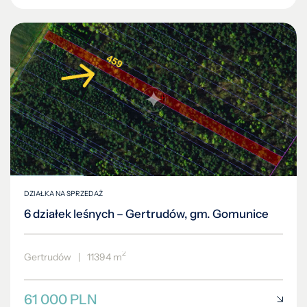
DZIAŁKA NA SPRZEDAŻ
6 działek leśnych – Gertrudów, gm. Gomunice
2
Gertrudów
|
11394 m
61 000 PLN