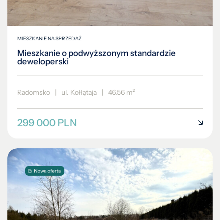
MIESZKANIE NA SPRZEDAŻ
Mieszkanie o podwyższonym standardzie
deweloperski
Radomsko
|
ul. Kołłątaja
|
46.56 m²
299 000 PLN