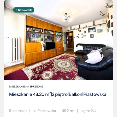
MIESZKANIE NA SPRZEDAŻ
Mieszkanie 48,20 m²|2 piętro|Balkon|Piastowska
Radomsko
|
ul. Piastowska
|
48.2 m²
|
piętro 2/4