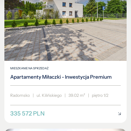
MIESZKANIE NA SPRZEDAŻ
Apartamenty Miłaczki - Inwestycja Premium
Radomsko
|
ul. Kilińskiego
|
39.02 m²
|
piętro 1/2
335 572 PLN