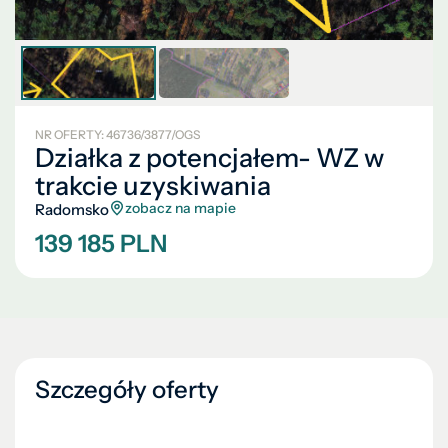
NR OFERTY: 46736/3877/OGS
Działka z potencjałem- WZ w
trakcie uzyskiwania
zobacz na mapie
Radomsko
139 185 PLN
Szczegóły oferty