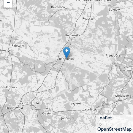
−
Leaflet
| ©
OpenStreetMap