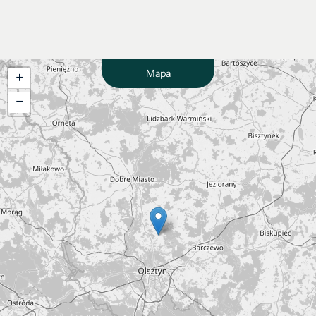
Mapa
+
−