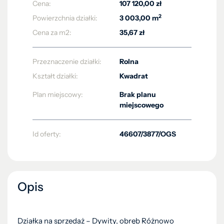
Cena:
107 120,00 zł
2
Powierzchnia działki:
3 003,00 m
Cena za m2:
35,67 zł
Przeznaczenie działki:
Rolna
Kształt działki:
Kwadrat
Plan miejscowy:
Brak planu
miejscowego
Id oferty:
46607/3877/OGS
Opis
Działka na sprzedaż – Dywity, obręb Różnowo