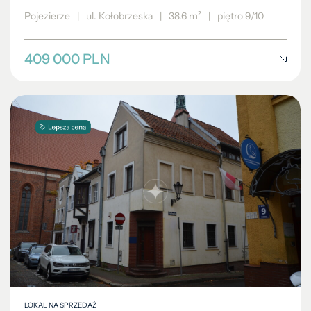
Pojezierze
|
ul. Kołobrzeska
|
38.6 m²
|
piętro 9/10
409 000 PLN
LOKAL NA SPRZEDAŻ