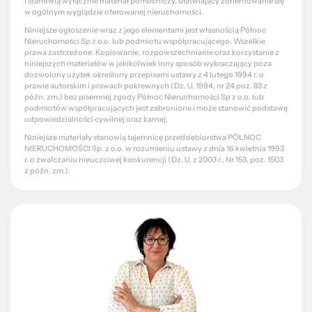
i stanowią wyłącznie materiał pomocniczy, ułatwiający zorientowanie się
w ogólnym wyglądzie oferowanej nieruchomości.
Niniejsze ogłoszenie wraz z jego elementami jest własnością Północ
Nieruchomości Sp z o.o. lub podmiotu współpracującego. Wszelkie
prawa zastrzeżone. Kopiowanie, rozpowszechnianie oraz korzystanie z
niniejszych materiałów w jakikolwiek inny sposób wykraczający poza
dozwolony użytek określony przepisami ustawy z 4 lutego 1994 r. o
prawie autorskim i prawach pokrewnych (Dz. U. 1994, nr 24 poz. 83 z
późn. zm.) bez pisemnej zgody Północ Nieruchomości Sp z o.o. lub
podmiotów współpracujących jest zabronione i może stanowić podstawę
odpowiedzialności cywilnej oraz karnej.
Niniejsze materiały stanowią tajemnicę przedsiębiorstwa PÓŁNOC
NIERUCHOMOŚCI Sp. z o.o. w rozumieniu ustawy z dnia 16 kwietnia 1993
r. o zwalczaniu nieuczciwej konkurencji (Dz. U. z 2003 r., Nr 153, poz. 1503
z późn. zm.).