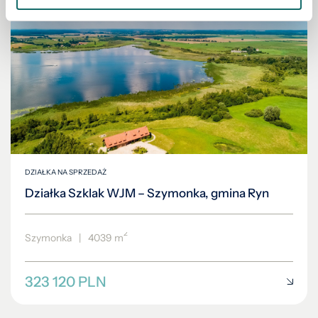
DZIAŁKA NA SPRZEDAŻ
Działka Szklak WJM – Szymonka, gmina Ryn
2
Szymonka
|
4039 m
323 120 PLN