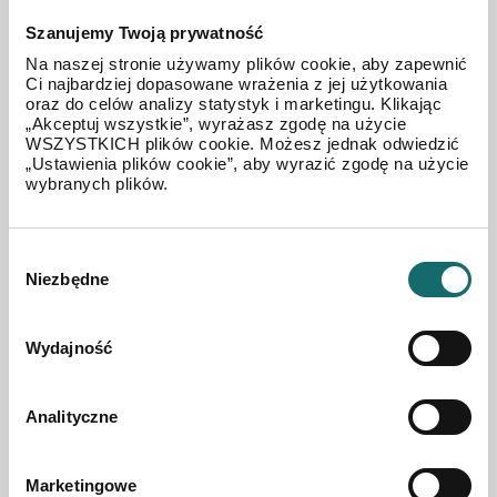
Szanujemy Twoją prywatność
Na naszej stronie używamy plików cookie, aby zapewnić
Ci najbardziej dopasowane wrażenia z jej użytkowania
oraz do celów analizy statystyk i marketingu. Klikając
„Akceptuj wszystkie”, wyrażasz zgodę na użycie
WSZYSTKICH plików cookie. Możesz jednak odwiedzić
„Ustawienia plików cookie”, aby wyrazić zgodę na użycie
wybranych plików.
Wybór
Niezbędne
zgody
DZIAŁKA NA SPRZEDAŻ
Tania działka usługowa.
Wydajność
2
Godów
|
3660 m
Analityczne
209 900 PLN
Marketingowe