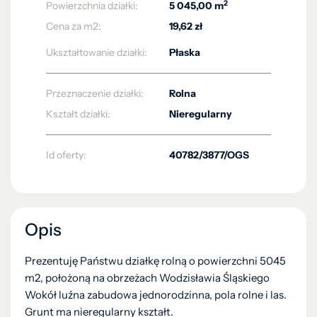
2
Powierzchnia działki:
5 045,00 m
Cena za m2:
19,62 zł
Ukształtowanie działki:
Płaska
Przeznaczenie działki:
Rolna
Kształt działki:
Nieregularny
Id oferty:
40782/3877/OGS
Opis
Prezentuję Państwu działkę rolną o powierzchni 5045
m2, położoną na obrzeżach Wodzisławia Śląskiego
Wokół luźna zabudowa jednorodzinna, pola rolne i las.
Grunt ma nieregularny kształt.