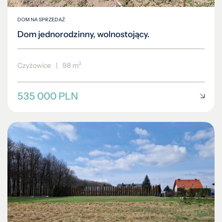
DOM NA SPRZEDAŻ
Dom jednorodzinny, wolnostojący.
Czyżowice
|
98 m²
535 000 PLN