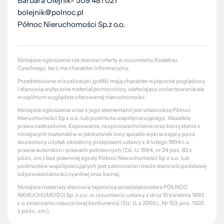
Barbara Olejnik- 509 481 021
bolejnik@polnoc.pl
Północ Nieruchomości Sp.z o.o.
Niniejsze ogłoszenie nie stanowi oferty w rozumieniu Kodeksu
Cywilnego, lecz ma charakter informacyjny.
Przedstawione wizualizacje i grafiki mają charakter wyłącznie poglądowy
i stanowią wyłącznie materiał pomocniczy, ułatwiający zorientowanie się
w ogólnym wyglądzie oferowanej nieruchomości.
Niniejsze ogłoszenie wraz z jego elementami jest własnością Północ
Nieruchomości Sp z o.o. lub podmiotu współpracującego. Wszelkie
prawa zastrzeżone. Kopiowanie, rozpowszechnianie oraz korzystanie z
niniejszych materiałów w jakikolwiek inny sposób wykraczający poza
dozwolony użytek określony przepisami ustawy z 4 lutego 1994 r. o
prawie autorskim i prawach pokrewnych (Dz. U. 1994, nr 24 poz. 83 z
późn. zm.) bez pisemnej zgody Północ Nieruchomości Sp z o.o. lub
podmiotów współpracujących jest zabronione i może stanowić podstawę
odpowiedzialności cywilnej oraz karnej.
Niniejsze materiały stanowią tajemnicę przedsiębiorstwa PÓŁNOC
NIERUCHOMOŚCI Sp. z o.o. w rozumieniu ustawy z dnia 16 kwietnia 1993
r. o zwalczaniu nieuczciwej konkurencji (Dz. U. z 2003 r., Nr 153, poz. 1503
z późn. zm.).