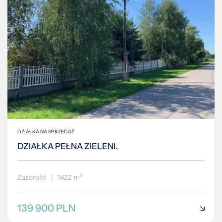
DZIAŁKA NA SPRZEDAŻ
DZIAŁKA PEŁNA ZIELENI.
2
Zazdrość
|
1422 m
139 900 PLN