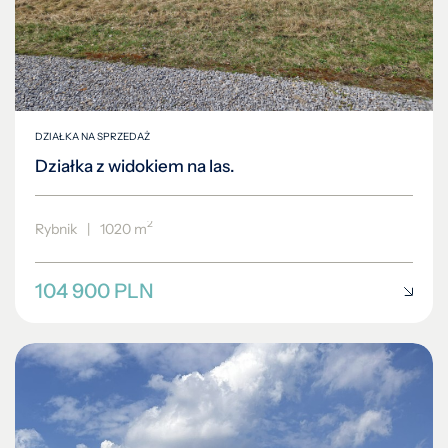
DZIAŁKA NA SPRZEDAŻ
Działka z widokiem na las.
2
Rybnik
|
1020 m
104 900 PLN