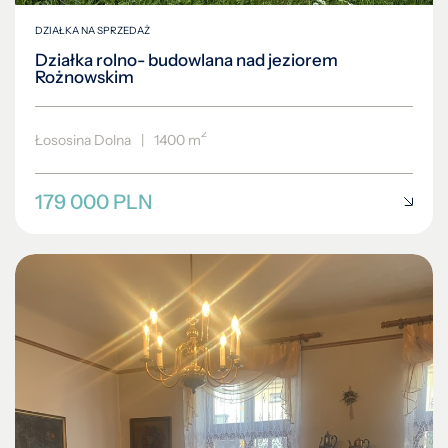
DZIAŁKA NA SPRZEDAŻ
Działka rolno- budowlana nad jeziorem
Rożnowskim
2
Łososina Dolna
|
1400 m
179 000 PLN