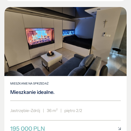
MIESZKANIE NA SPRZEDAŻ
Mieszkanie idealne.
Jastrzębie-Zdrój
|
36 m²
|
piętro 2/2
195 000 PLN