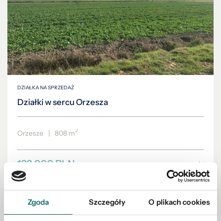
DZIAŁKA NA SPRZEDAŻ
Działki w sercu Orzesza
2
Orzesze
|
808 m
122 000 PLN
Zgoda
Szczegóły
O plikach cookies