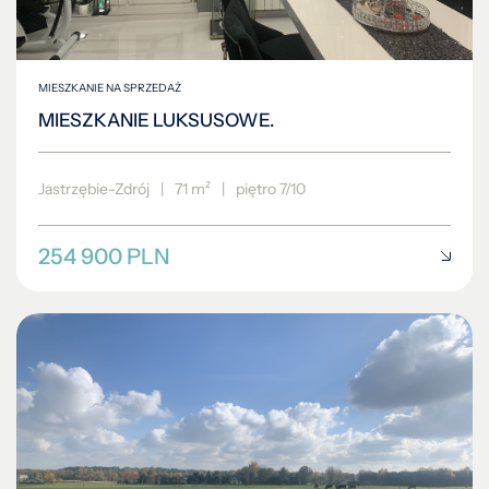
MIESZKANIE NA SPRZEDAŻ
MIESZKANIE LUKSUSOWE.
Jastrzębie-Zdrój
|
71 m²
|
piętro 7/10
254 900 PLN