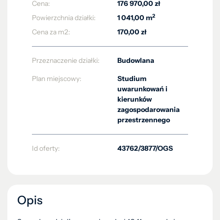
Cena:
176 970,00 zł
2
Powierzchnia działki:
1 041,00 m
Cena za m2:
170,00 zł
Przeznaczenie działki:
Budowlana
Plan miejscowy:
Studium
uwarunkowań i
kierunków
zagospodarowania
przestrzennego
Id oferty:
43762/3877/OGS
Opis