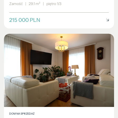
Zamość
|
29.1 m²
|
piętro 1/3
215 000 PLN
DOM NA SPRZEDAŻ