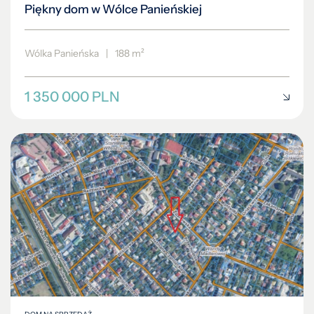
Piękny dom w Wólce Panieńskiej
Wólka Panieńska
|
188 m²
1 350 000 PLN