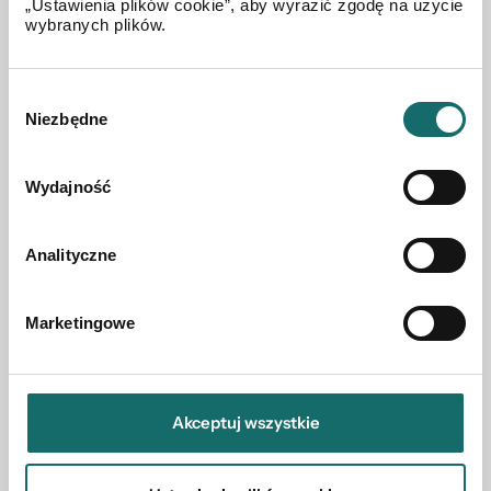
„Ustawienia plików cookie”, aby wyrazić zgodę na użycie
wybranych plików.
DZIAŁKA NA SPRZEDAŻ
Wybór
Działka przemysłowa przy ul. Legionów Zamość
Niezbędne
zgody
2
Zamość
|
Legionów
|
3200 m
Wydajność
992 000 PLN
Analityczne
Marketingowe
Akceptuj wszystkie