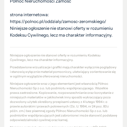
Północ Nieruchomości Zamość
strona internetowa:
https://polnoc.pl/oddzialy/zamosc-zeromskiego/
Niniejsze ogłoszenie nie stanowi oferty w rozumieniu
Kodeksu Cywilnego, lecz ma charakter informacyjny.
Niniejsze ogłoszenie nie stanowi oferty w rozumieniu Kodeksu
Cywilnego, lecz ma charakter informacyjny.
Przedstawione wizualizacje i grafiki mają charakter wyłącznie poglądowy
i stanowią wyłącznie materiał pomocniczy, ułatwiający zorientowanie się
w ogólnym wyglądzie oferowanej nieruchomości.
Niniejsze ogłoszenie wraz z jego elementami jest własnością Północ
Nieruchomości Sp z o.o. lub podmiotu współpracującego. Wszelkie
prawa zastrzeżone. Kopiowanie, rozpowszechnianie oraz korzystanie z
niniejszych materiałów w jakikolwiek inny sposób wykraczający poza
dozwolony użytek określony przepisami ustawy z 4 lutego 1994 r. o
prawie autorskim i prawach pokrewnych (Dz. U. 1994, nr 24 poz. 83 z
późn. zm.) bez pisemnej zgody Północ Nieruchomości Sp z o.o. lub
podmiotów współpracujących jest zabronione i może stanowić podstawę
odpowiedzialności cywilnej oraz karnej.