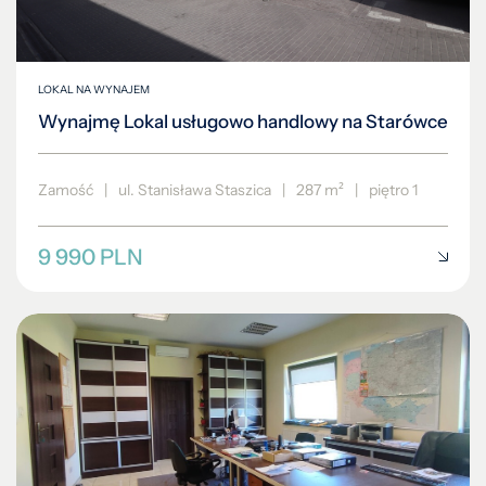
LOKAL NA WYNAJEM
Wynajmę Lokal usługowo handlowy na Starówce
Zamość
|
ul. Stanisława Staszica
|
287 m²
|
piętro 1
9 990 PLN