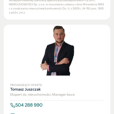
Niniejsze materiały stanowią tajemnicę przedsiębiorstwa PÓŁNOC
NIERUCHOMOŚCI Sp. z o.o. w rozumieniu ustawy z dnia 16 kwietnia 1993
r. o zwalczaniu nieuczciwej konkurencji (Dz. U. z 2003 r., Nr 153, poz. 1503
z późn. zm.).
PROWADZĄCY OFERTĘ
Tomasz Juszczak
Ekspert ds. nieruchomości, Manager biura
504 288 990