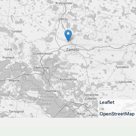
Leaflet
| ©
OpenStreetMap