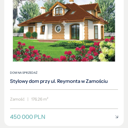
DOM NA SPRZEDAŻ
Stylowy dom przy ul. Reymonta w Zamościu
Zamość
|
176.26 m²
450 000 PLN