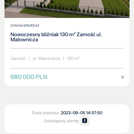
DOM NA SPRZEDAŻ
Nowoczesny bliźniak 130 m² Zamość ul.
Malownicza
Zamość
|
ul. Malownicza
|
130 m²
680 000 PLN
Data dodania:
2023-09-05 14:57:50
Udostępnij ofertę: