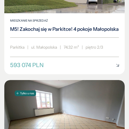
MIESZKANIE NA SPRZEDAŻ
M5! Zakochaj się w Parkitce! 4 pokoje Małopolska
Parkitka
|
ul. Małopolska
|
74.32 m²
|
piętro 2/3
593 074 PLN