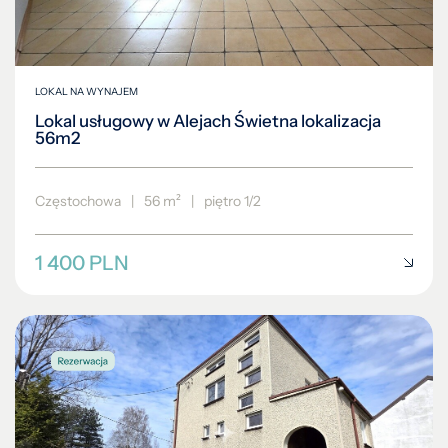
LOKAL NA WYNAJEM
Lokal usługowy w Alejach Świetna lokalizacja
56m2
Częstochowa
|
56 m²
|
piętro 1/2
1 400 PLN