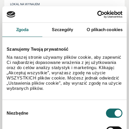
LOKAL NA WYNAJEM
Lokal z potencjałem Aleje - Centrum Miasta
Zgoda
Szczegóły
O plikach cookies
Stare Miasto
|
al. Aleja Najświętszej Maryi Panny
|
106.45 m²
1 200 PLN
Szanujemy Twoją prywatność
Na naszej stronie używamy plików cookie, aby zapewnić
Ci najbardziej dopasowane wrażenia z jej użytkowania
oraz do celów analizy statystyk i marketingu. Klikając
„Akceptuj wszystkie”, wyrażasz zgodę na użycie
WSZYSTKICH plików cookie. Możesz jednak odwiedzić
„Ustawienia plików cookie”, aby wyrazić zgodę na użycie
wybranych plików.
Wybór
Niezbędne
zgody