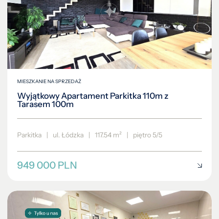
MIESZKANIE NA SPRZEDAŻ
Wyjątkowy Apartament Parkitka 110m z
Tarasem 100m
Parkitka
|
ul. Łódzka
|
117.54 m²
|
piętro 5/5
949 000 PLN