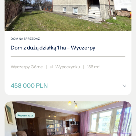
DOM NA SPRZEDAŻ
Dom z dużą działką 1 ha – Wyczerpy
Wyczerpy Górne
|
ul. Wypoczynku
|
156 m²
458 000 PLN