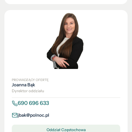
PROWADZĄCY OFERTĘ
Joanna Bąk
Dyrektor oddziału
690 696 633
jbak@polnoc.pl
Oddział Częstochowa