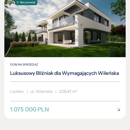
DOM NA SPRZEDAŻ
Luksusowy Bliźniak dla Wymagających Wileńska
Lisiniec
|
ul. Wileńska
|
206.47 m²
1 075 000 PLN