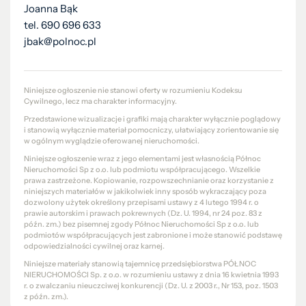
Joanna Bąk
tel. 690 696 633
jbak@polnoc.pl
Niniejsze ogłoszenie nie stanowi oferty w rozumieniu Kodeksu
Cywilnego, lecz ma charakter informacyjny.
Przedstawione wizualizacje i grafiki mają charakter wyłącznie poglądowy
i stanowią wyłącznie materiał pomocniczy, ułatwiający zorientowanie się
w ogólnym wyglądzie oferowanej nieruchomości.
Niniejsze ogłoszenie wraz z jego elementami jest własnością Północ
Nieruchomości Sp z o.o. lub podmiotu współpracującego. Wszelkie
prawa zastrzeżone. Kopiowanie, rozpowszechnianie oraz korzystanie z
niniejszych materiałów w jakikolwiek inny sposób wykraczający poza
dozwolony użytek określony przepisami ustawy z 4 lutego 1994 r. o
prawie autorskim i prawach pokrewnych (Dz. U. 1994, nr 24 poz. 83 z
późn. zm.) bez pisemnej zgody Północ Nieruchomości Sp z o.o. lub
podmiotów współpracujących jest zabronione i może stanowić podstawę
odpowiedzialności cywilnej oraz karnej.
Niniejsze materiały stanowią tajemnicę przedsiębiorstwa PÓŁNOC
NIERUCHOMOŚCI Sp. z o.o. w rozumieniu ustawy z dnia 16 kwietnia 1993
r. o zwalczaniu nieuczciwej konkurencji (Dz. U. z 2003 r., Nr 153, poz. 1503
z późn. zm.).