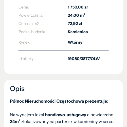
Cena:
1 750,00 zł
2
Powierzchnia:
24,00 m
Cena za m2:
72,92 zł
Rodzaj budynku:
Kamienica
Rynek:
Wtórny
Id oferty:
19080/3877/OLW
Opis
Północ Nieruchomości Częstochowa prezentuje:
Na wynajem lokal
handlowo-usługowy
o powierzchni
24m²
zlokalizowany na parterze w kamienicy w sercu