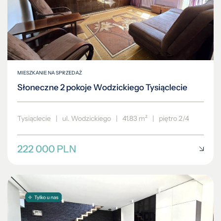
MIESZKANIE NA SPRZEDAŻ
Słoneczne 2 pokoje Wodzickiego Tysiąclecie
Tysiąclecie
|
ul. Wodzickiego
|
41.83 m²
|
piętro 2/4
222 000 PLN