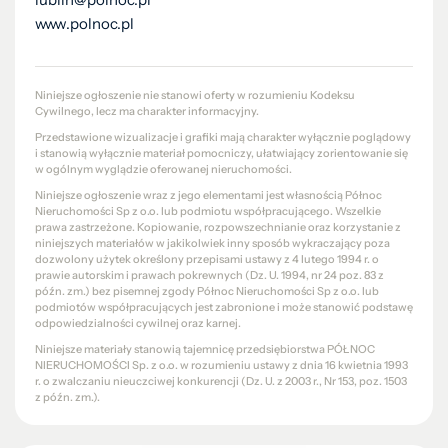
www.polnoc.pl
Niniejsze ogłoszenie nie stanowi oferty w rozumieniu Kodeksu
Cywilnego, lecz ma charakter informacyjny.
Przedstawione wizualizacje i grafiki mają charakter wyłącznie poglądowy
i stanowią wyłącznie materiał pomocniczy, ułatwiający zorientowanie się
w ogólnym wyglądzie oferowanej nieruchomości.
Niniejsze ogłoszenie wraz z jego elementami jest własnością Północ
Nieruchomości Sp z o.o. lub podmiotu współpracującego. Wszelkie
prawa zastrzeżone. Kopiowanie, rozpowszechnianie oraz korzystanie z
niniejszych materiałów w jakikolwiek inny sposób wykraczający poza
dozwolony użytek określony przepisami ustawy z 4 lutego 1994 r. o
prawie autorskim i prawach pokrewnych (Dz. U. 1994, nr 24 poz. 83 z
późn. zm.) bez pisemnej zgody Północ Nieruchomości Sp z o.o. lub
podmiotów współpracujących jest zabronione i może stanowić podstawę
odpowiedzialności cywilnej oraz karnej.
Niniejsze materiały stanowią tajemnicę przedsiębiorstwa PÓŁNOC
NIERUCHOMOŚCI Sp. z o.o. w rozumieniu ustawy z dnia 16 kwietnia 1993
r. o zwalczaniu nieuczciwej konkurencji (Dz. U. z 2003 r., Nr 153, poz. 1503
z późn. zm.).