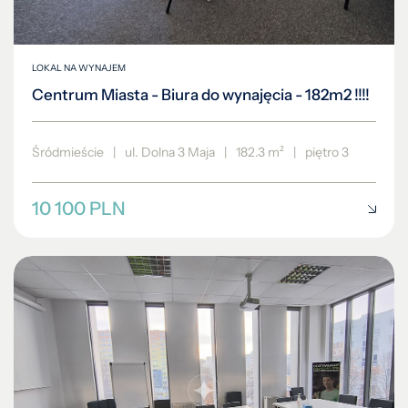
LOKAL NA WYNAJEM
Centrum Miasta - Biura do wynajęcia - 182m2 !!!!
Śródmieście
|
ul. Dolna 3 Maja
|
182.3 m²
|
piętro 3
10 100 PLN