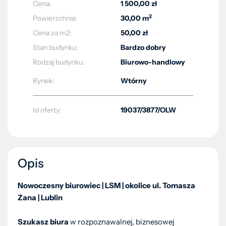
Cena:
1 500,00 zł
2
Powierzchnia:
30,00 m
Cena za m2:
50,00 zł
Stan budynku:
Bardzo dobry
Rodzaj budynku:
Biurowo-handlowy
Rynek:
Wtórny
Id oferty:
19037/3877/OLW
Opis
Nowoczesny biurowiec | LSM | okolice ul. Tomasza
Zana | Lublin
Szukasz biura
w rozpoznawalnej, biznesowej