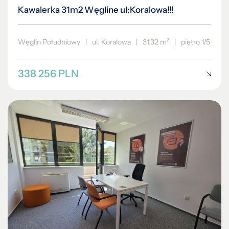
Kawalerka 31m2 Węgline ul:Koralowa!!!
Węglin Południowy
|
ul. Koralowa
|
31.32 m²
|
piętro 1/5
338 256 PLN