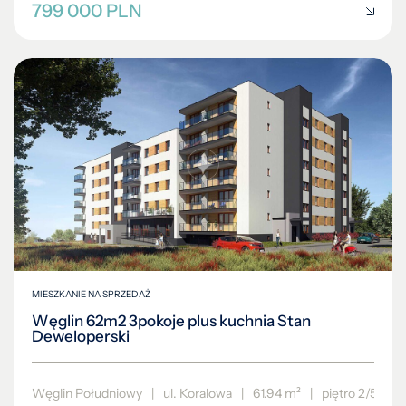
799 000 PLN
MIESZKANIE NA SPRZEDAŻ
Węglin 62m2 3pokoje plus kuchnia Stan
Deweloperski
Węglin Południowy
|
ul. Koralowa
|
61.94 m²
|
piętro 2/5