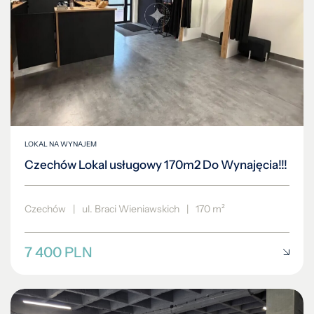
LOKAL NA WYNAJEM
Czechów Lokal usługowy 170m2 Do Wynajęcia!!!
Czechów
|
ul. Braci Wieniawskich
|
170 m²
7 400 PLN