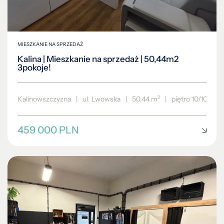
MIESZKANIE NA SPRZEDAŻ
Kalina | Mieszkanie na sprzedaż | 50,44m2
3pokoje!
Kalinowszczyzna
|
ul. Lwowska
|
50.44 m²
|
piętro 10/10
459 000 PLN