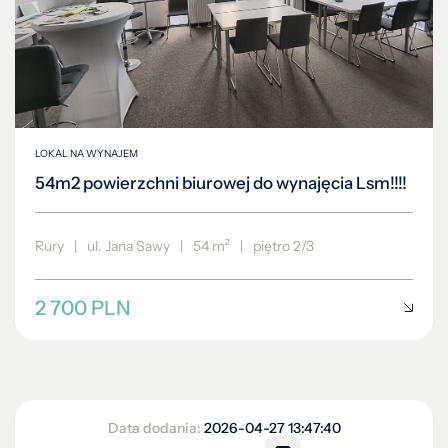
LOKAL NA WYNAJEM
54m2 powierzchni biurowej do wynajęcia Lsm!!!!
Rury
|
ul. Jana Sawy
|
54 m²
|
piętro 2/3
2 700 PLN
Data dodania:
2026-04-27 13:47:40