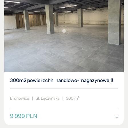
300m2 powierzchni handlowo-magazynowej!!
Bronowice
|
ul. Łęczyńska
|
300 m²
9 999 PLN