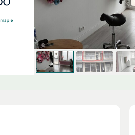
DO
 mapie