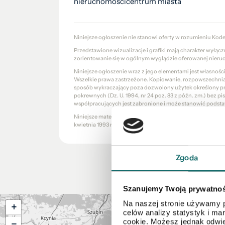
nieruchomościcentrum miasta
Niniejsze ogłoszenie nie stanowi oferty w rozumieniu Kod
Przedstawione wizualizacje i grafiki mają charakter wyłąc
zorientowanie się w ogólnym wyglądzie oferowanej nieru
Niniejsze ogłoszenie wraz z jego elementami jest własnoś
Wszelkie prawa zastrzeżone. Kopiowanie, rozpowszechniani
sposób wykraczający poza dozwolony użytek określony prze
pokrewnych (Dz. U. 1994, nr 24 poz. 83 z późn. zm.) bez 
współpracujących jest zabronione i może stanowić podsta
Niniejsze materiały stanowią tajemnicę przedsiębiorstw
kwietnia 1993 r. o zwalczaniu nieuczciwej konkurencji (Dz. U.
Zgoda
Szanujemy Twoją prywatno
Na naszej stronie używamy p
+
celów analizy statystyk i m
cookie. Możesz jednak odwie
−