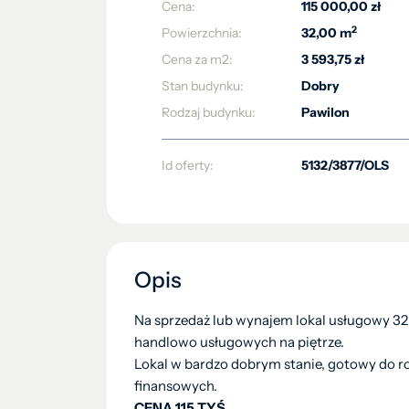
Cena:
115 000,00 zł
2
Powierzchnia:
32,00 m
Cena za m2:
3 593,75 zł
Stan budynku:
Dobry
Rodzaj budynku:
Pawilon
Id oferty:
5132/3877/OLS
Opis
Na sprzedaż lub wynajem lokal usługowy 3
handlowo usługowych na piętrze.
Lokal w bardzo dobrym stanie, gotowy do 
finansowych.
CENA 115 TYŚ