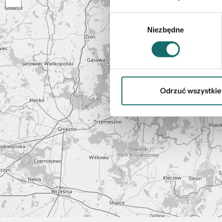
Wybór
Niezbędne
zgody
Odrzuć wszystkie