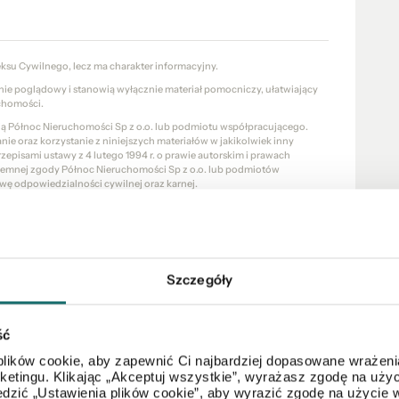
eksu Cywilnego, lecz ma charakter informacyjny.
znie poglądowy i stanowią wyłącznie materiał pomocniczy, ułatwiający
chomości.
cią Północ Nieruchomości Sp z o.o. lub podmiotu współpracującego.
e oraz korzystanie z niniejszych materiałów w jakikolwiek inny
pisami ustawy z 4 lutego 1994 r. o prawie autorskim i prawach
pisemnej zgody Północ Nieruchomości Sp z o.o. lub podmiotów
wę odpowiedzialności cywilnej oraz karnej.
a PÓŁNOC NIERUCHOMOŚCI Sp. z o.o. w rozumieniu ustawy z dnia 16
 z 2003 r., Nr 153, poz. 1503 z późn. zm.).
Szczegóły
ść
lików cookie, aby zapewnić Ci najbardziej dopasowane wrażenia
Mapa
arketingu. Klikając „Akceptuj wszystkie”, wyrażasz zgodę na u
dzić „Ustawienia plików cookie”, aby wyrazić zgodę na użycie 