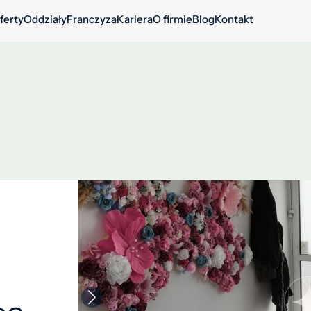
ferty
Oddziały
Franczyza
Kariera
O firmie
Blog
Kontakt