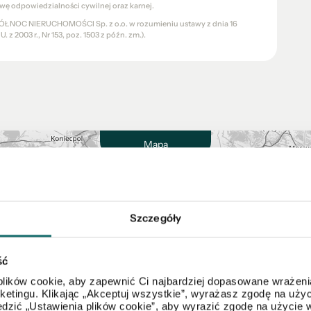
wę odpowiedzialności cywilnej oraz karnej.
a PÓŁNOC NIERUCHOMOŚCI Sp. z o.o. w rozumieniu ustawy z dnia 16
 z 2003 r., Nr 153, poz. 1503 z późn. zm.).
Mapa
Szczegóły
ść
lików cookie, aby zapewnić Ci najbardziej dopasowane wrażenia
arketingu. Klikając „Akceptuj wszystkie”, wyrażasz zgodę na u
dzić „Ustawienia plików cookie”, aby wyrazić zgodę na użycie 