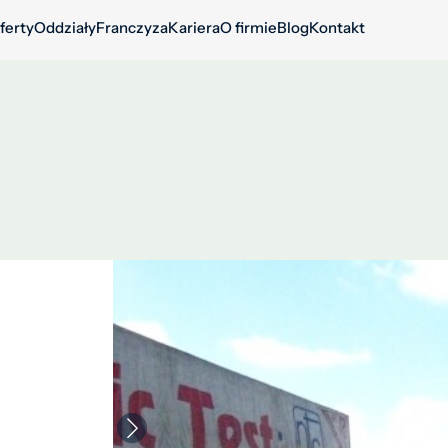
ferty
Oddziały
Franczyza
Kariera
O firmie
Blog
Kontakt