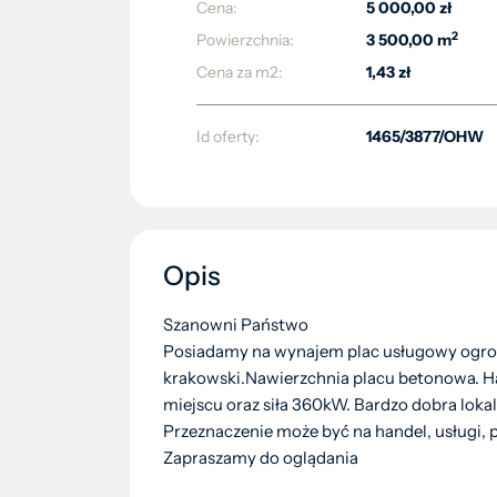
Cena:
5 000,00 zł
2
Powierzchnia:
3 500,00 m
Cena za m2:
1,43 zł
Id oferty:
1465/3877/OHW
Opis
Szanowni Państwo
Posiadamy na wynajem plac usługowy ogr
krakowski.Nawierzchnia placu betonowa. Ha
miejscu oraz siła 360kW. Bardzo dobra lokali
Przeznaczenie może być na handel, usługi, 
Zapraszamy do oglądania