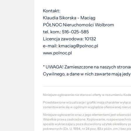
Kontakt:
Klaudia Sikorska - Maciąg
PÓŁNOC Nieruchomości Wolbrom
tel. kom.: 516-025-585
Licencja zawodowa: 10132
e-mail: kmaciag@polnoc.pl
www.polnoc.pl
* UWAGA! Zamieszczone na naszych stronac
Cywilnego, a dane w nich zawarte mają jedy
Niniejsze ogłoszenie nie stanowi oferty w rozumieniu Kod
Przedstawione wizualizacje i grafiki mają charakter wyłąc
zorientowanie się w ogólnym wyglądzie oferowanej nieru
Niniejsze ogłoszenie wraz z jego elementami jest własnoś
Wszelkie prawa zastrzeżone. Kopiowanie, rozpowszechniani
sposób wykraczający poza dozwolony użytek określony prze
pokrewnych (Dz. U. 1994, nr 24 poz. 83 z późn. zm.) bez 