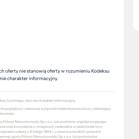
h oferty nie stanowią oferty w rozumieniu Kodeksu
nie charakter informacyjny.
eksu Cywilnego, lecz ma charakter informacyjny.
znie poglądowy i stanowią wyłącznie materiał pomocniczy, ułatwiający
chomości.
cią Północ Nieruchomości Sp z o.o. lub podmiotu współpracującego.
e oraz korzystanie z niniejszych materiałów w jakikolwiek inny
pisami ustawy z 4 lutego 1994 r. o prawie autorskim i prawach
pisemnej zgody Północ Nieruchomości Sp z o.o. lub podmiotów