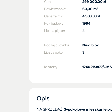
Cena:
299 000,00 zł
2
Powierzchnia:
60,00 m
Cena za m2:
4 983,33 zł
Rok budowy:
1994
Liczba pięter:
4
Rodzaj budynku:
Niski blok
Liczba pokoi:
3
Id oferty:
124021/3877/OMS
Opis
NA SPRZEDAŻ
3-pokojowe mieszkanie przy