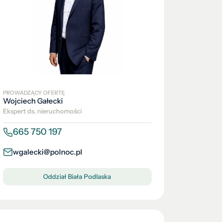
PROWADZĄCY OFERTĘ
Wojciech Gałecki
Ekspert ds. nieruchomości
665 750 197
wgalecki@polnoc.pl
Oddział Biała Podlaska