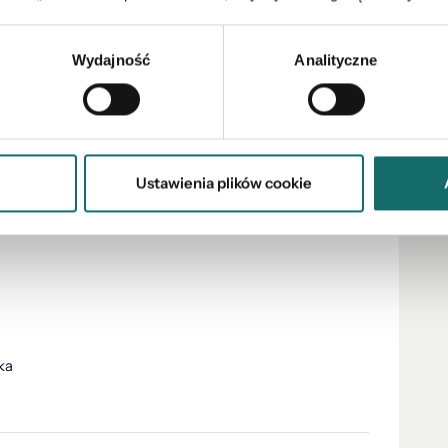
j z bezpłatnej konsultacji – odpowiemy na pytania
żliwości poprawy atrakcyjności oferty
Wydajność
Analityczne
najmie nieruchomości.
mplikowanej sytuacji prawnej.
Ustawienia plików cookie
ka