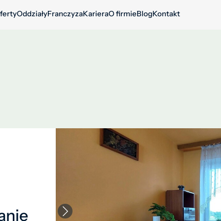
ferty
Oddziały
Franczyza
Kariera
O firmie
Blog
Kontakt
anie