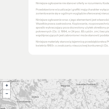
Niniejsze ogłoszenie nie stanowi oferty w rozumieniu Kod
Przedstawione wizualizacje i grafiki mają charakter wyłąc
zorientowanie się w ogólnym wyglądzie oferowanej nieru
Niniejsze ogłoszenie wraz z jego elementami jest własnoś
Wszelkie prawa zastrzeżone. Kopiowanie, rozpowszechniani
sposób wykraczający poza dozwolony użytek określony prze
pokrewnych (Dz. U. 1994, nr 24 poz. 83 z późn. zm.) bez 
współpracujących jest zabronione i może stanowić podsta
Niniejsze materiały stanowią tajemnicę przedsiębiorstw
kwietnia 1993 r. o zwalczaniu nieuczciwej konkurencji (Dz. U.
+
−