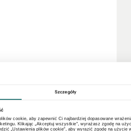
owe prawo do lokalu
– możliwość zakupu także
Szczegóły
iązanych z uzyskaniem kredytu na zakup
ść
płatnie sprawdzi Twoją zdolność kredytową i
ków.
lików cookie, aby zapewnić Ci najbardziej dopasowane wrażenia
arketingu. Klikając „Akceptuj wszystkie”, wyrażasz zgodę na u
dzić „Ustawienia plików cookie”, aby wyrazić zgodę na użycie 