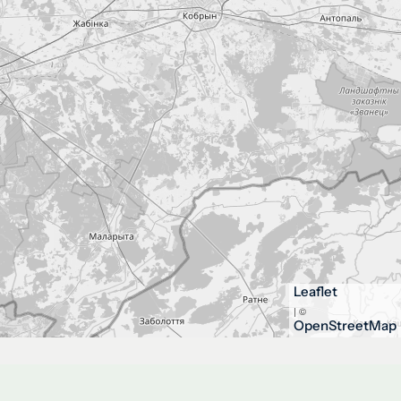
Leaflet
| ©
OpenStreetMap