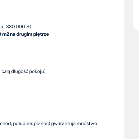
a- 330 000 zł)
0 m2 na drugim piętrze
a całą długość pokoju)
wschód, południe, północ) gwarantują mnóstwo