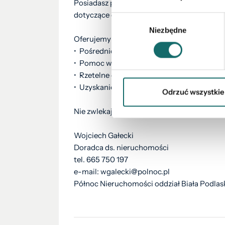
Posiadasz podobną nieruchomość? Skorzysta
dotyczące ceny, procesu sprzedaży oraz mo
Wybór
Niezbędne
zgody
Oferujemy również:
•⁠ ⁠Pośrednictwo w kupnie, sprzedaży oraz 
•⁠ ⁠Pomoc w sprzedaży nieruchomości o sko
•⁠ ⁠Rzetelne oceny wartości nieruchomości.
• Uzyskanie świadectwa energetycznego.
Odrzuć wszystkie
Nie zwlekaj, zadzwoń już teraz!
Wojciech Gałecki
Doradca ds. nieruchomości
tel. 665 750 197
e-mail: wgalecki@polnoc.pl
Północ Nieruchomości oddział Biała Podlas