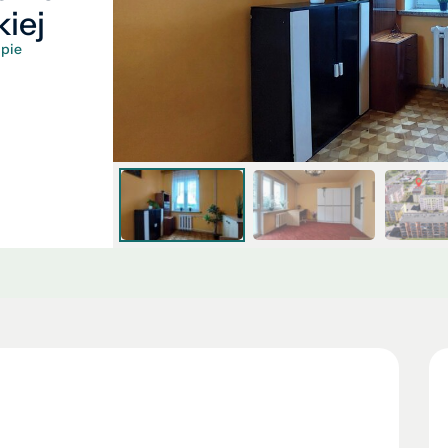
kiej
pie