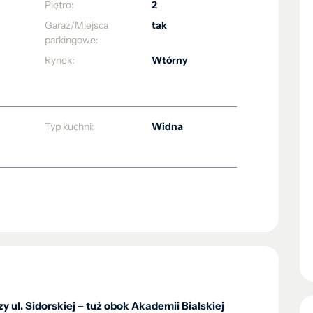
Piętro:
2
Garaż/Miejsca
tak
parkingowe:
Rynek:
Wtórny
Typ kuchni:
Widna
 ul. Sidorskiej – tuż obok Akademii Bialskiej