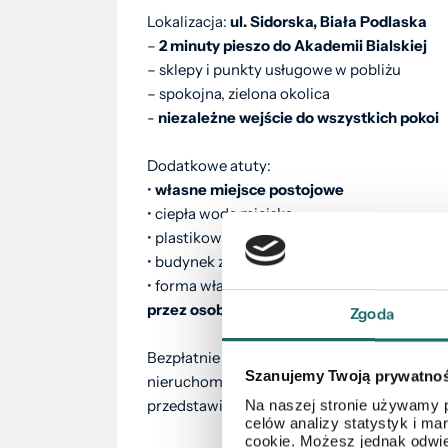
Lokalizacja:
ul. Sidorska, Biała Podlaska
–
2 minuty pieszo do Akademii Bialskiej
– sklepy i punkty usługowe w pobliżu
– spokojna, zielona okolica
-
niezależne wejście do wszystkich pokoi
Dodatkowe atuty:
•
własne miejsce postojowe
• ciepła woda miejska
• plastikowe okna
• budynek z cegły
• forma własności:
spółdzielcze własności
przez osoby spoza Unii Europejskiej.
Zgoda
Bezpłatnie pomagamy w formalnościach zw
Szanujemy Twoją prywatno
nieruchomości. Nasz doradca kredytowy bez
przedstawi najlepsze oferty z ponad 10 ban
Na naszej stronie używamy p
celów analizy statystyk i m
cookie. Możesz jednak odwie