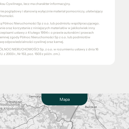
eksu Cywilnego, lecz ma charakter informacyjny.
znie poglądowy i stanowią wyłącznie materiał pomocniczy, ułatwiający
chomości.
cią Północ Nieruchomości Sp z o.o. lub podmiotu współpracującego.
e oraz korzystanie z niniejszych materiałów w jakikolwiek inny
pisami ustawy z 4 lutego 1994 r. o prawie autorskim i prawach
pisemnej zgody Północ Nieruchomości Sp z o.o. lub podmiotów
wę odpowiedzialności cywilnej oraz karnej.
a PÓŁNOC NIERUCHOMOŚCI Sp. z o.o. w rozumieniu ustawy z dnia 16
 z 2003 r., Nr 153, poz. 1503 z późn. zm.).
Mapa