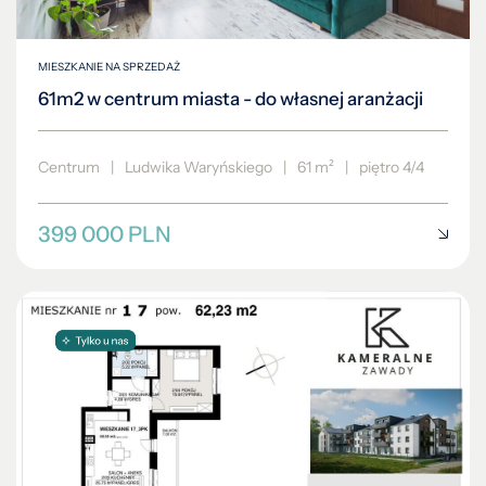
MIESZKANIE NA SPRZEDAŻ
61m2 w centrum miasta - do własnej aranżacji
Centrum
|
Ludwika Waryńskiego
|
61 m²
|
piętro 4/4
399 000 PLN