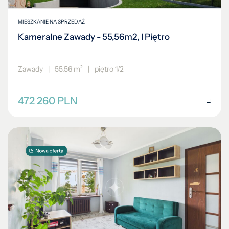
MIESZKANIE NA SPRZEDAŻ
Kameralne Zawady - 55,56m2, I Piętro
Zawady
|
55.56 m²
|
piętro 1/2
472 260 PLN