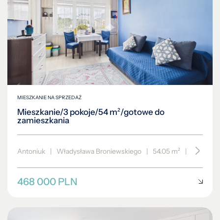
MIESZKANIE NA SPRZEDAŻ
Mieszkanie/3 pokoje/54 m²/gotowe do
zamieszkania
Antoniuk
|
Władysława Broniewskiego
|
54.05 m²
|
piętro 3/
468 000 PLN