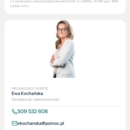
r. o zwalczaniu nieuczciwej konkurencji (Dz. U. z 2003 r., Nr 153, poz. 1503
z późn. zm.).
PROWADZĄCY OFERTĘ
Ewa Kochańska
Doradca ds. nieruchomości
509 532 608
ekochanska@polnoc.pl