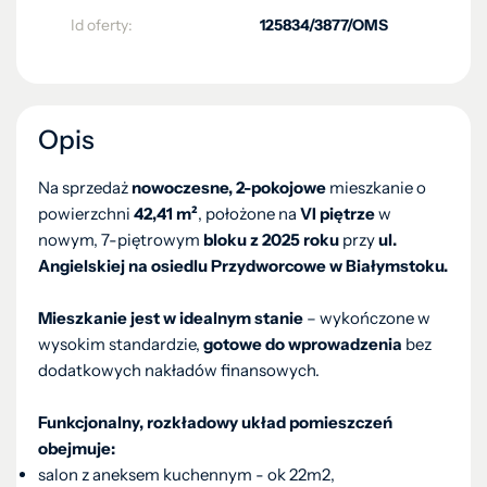
Id oferty:
125834/3877/OMS
Opis
Na sprzedaż
nowoczesne,
2-pokojowe
mieszkanie o
powierzchni
42,41 m²
, położone na
VI piętrze
w
nowym, 7-piętrowym
bloku z 2025 roku
przy
ul.
Angielskiej na osiedlu Przydworcowe w Białymstoku.
Mieszkanie jest w idealnym stanie
– wykończone w
wysokim standardzie,
gotowe do wprowadzenia
bez
dodatkowych nakładów finansowych.
Funkcjonalny, rozkładowy układ pomieszczeń
obejmuje:
salon z aneksem kuchennym - ok 22m2,