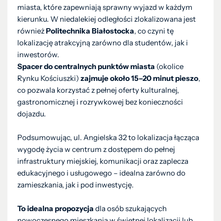
miasta, które zapewniają sprawny wyjazd w każdym
kierunku. W niedalekiej odległości zlokalizowana jest
również
Politechnika Białostocka
, co czyni tę
lokalizację atrakcyjną zarówno dla studentów, jak i
inwestorów.
Spacer do centralnych punktów miasta
(okolice
Rynku Kościuszki)
zajmuje około 15–20 minut pieszo
,
co pozwala korzystać z pełnej oferty kulturalnej,
gastronomicznej i rozrywkowej bez konieczności
dojazdu.
Podsumowując, ul. Angielska 32 to lokalizacja łącząca
wygodę życia w centrum z dostępem do pełnej
infrastruktury miejskiej, komunikacji oraz zaplecza
edukacyjnego i usługowego – idealna zarówno do
zamieszkania, jak i pod inwestycję.
To idealna propozycja
dla osób szukających
nowoczesnego mieszkania w świetnej lokalizacji lub