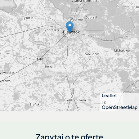
Leaflet
| ©
OpenStreetMap
Zapytaj o tę ofertę