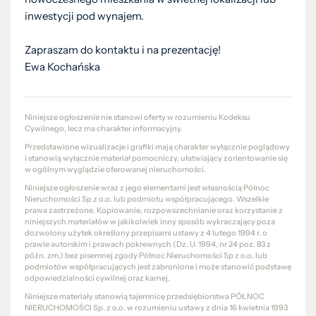
inwestycji pod wynajem.
Zapraszam do kontaktu i na prezentację!
Ewa Kochańska
Niniejsze ogłoszenie nie stanowi oferty w rozumieniu Kodeksu
Cywilnego, lecz ma charakter informacyjny.
Przedstawione wizualizacje i grafiki mają charakter wyłącznie poglądowy
i stanowią wyłącznie materiał pomocniczy, ułatwiający zorientowanie się
w ogólnym wyglądzie oferowanej nieruchomości.
Niniejsze ogłoszenie wraz z jego elementami jest własnością Północ
Nieruchomości Sp z o.o. lub podmiotu współpracującego. Wszelkie
prawa zastrzeżone. Kopiowanie, rozpowszechnianie oraz korzystanie z
niniejszych materiałów w jakikolwiek inny sposób wykraczający poza
dozwolony użytek określony przepisami ustawy z 4 lutego 1994 r. o
prawie autorskim i prawach pokrewnych (Dz. U. 1994, nr 24 poz. 83 z
późn. zm.) bez pisemnej zgody Północ Nieruchomości Sp z o.o. lub
podmiotów współpracujących jest zabronione i może stanowić podstawę
odpowiedzialności cywilnej oraz karnej.
Niniejsze materiały stanowią tajemnicę przedsiębiorstwa PÓŁNOC
NIERUCHOMOŚCI Sp. z o.o. w rozumieniu ustawy z dnia 16 kwietnia 1993