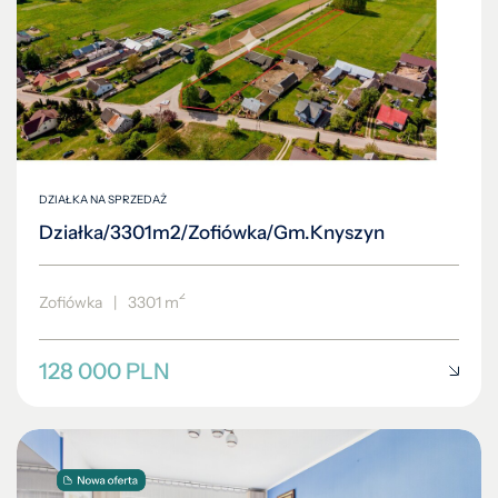
DZIAŁKA NA SPRZEDAŻ
Działka/3301m2/Zofiówka/Gm.Knyszyn
2
Zofiówka
|
3301 m
128 000 PLN