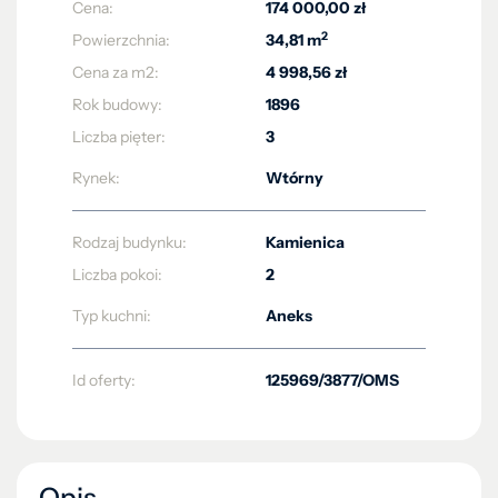
Cena:
174 000,00 zł
2
Powierzchnia:
34,81 m
Cena za m2:
4 998,56 zł
Rok budowy:
1896
Liczba pięter:
3
Rynek:
Wtórny
Rodzaj budynku:
Kamienica
Liczba pokoi:
2
Typ kuchni:
Aneks
Id oferty:
125969/3877/OMS
Opis