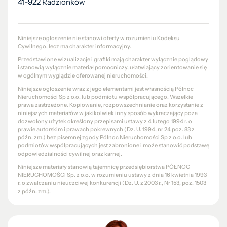
41-922 Radzionków
Niniejsze ogłoszenie nie stanowi oferty w rozumieniu Kodeksu
Cywilnego, lecz ma charakter informacyjny.
Przedstawione wizualizacje i grafiki mają charakter wyłącznie poglądowy
i stanowią wyłącznie materiał pomocniczy, ułatwiający zorientowanie się
w ogólnym wyglądzie oferowanej nieruchomości.
Niniejsze ogłoszenie wraz z jego elementami jest własnością Północ
Nieruchomości Sp z o.o. lub podmiotu współpracującego. Wszelkie
prawa zastrzeżone. Kopiowanie, rozpowszechnianie oraz korzystanie z
niniejszych materiałów w jakikolwiek inny sposób wykraczający poza
dozwolony użytek określony przepisami ustawy z 4 lutego 1994 r. o
prawie autorskim i prawach pokrewnych (Dz. U. 1994, nr 24 poz. 83 z
późn. zm.) bez pisemnej zgody Północ Nieruchomości Sp z o.o. lub
podmiotów współpracujących jest zabronione i może stanowić podstawę
odpowiedzialności cywilnej oraz karnej.
Niniejsze materiały stanowią tajemnicę przedsiębiorstwa PÓŁNOC
NIERUCHOMOŚCI Sp. z o.o. w rozumieniu ustawy z dnia 16 kwietnia 1993
r. o zwalczaniu nieuczciwej konkurencji (Dz. U. z 2003 r., Nr 153, poz. 1503
z późn. zm.).