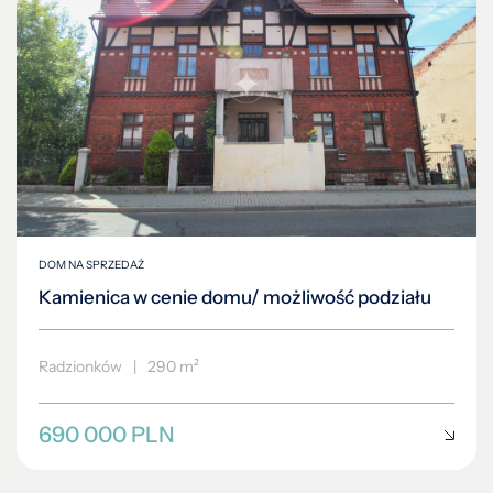
DOM NA SPRZEDAŻ
Kamienica w cenie domu/ możliwość podziału
Radzionków
|
290 m²
690 000 PLN