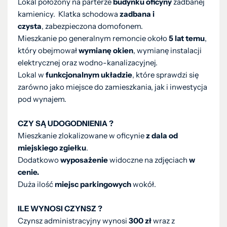
Lokal położony na parterze
budynku oficyny
zadbanej
kamienicy. Klatka schodowa
zadbana i
czysta
, zabezpieczona domofonem.
Mieszkanie po generalnym remoncie około
5 lat temu
,
który obejmował
wymianę okien
, wymianę instalacji
elektrycznej oraz wodno-kanalizacyjnej.
Lokal w
funkcjonalnym układzie
, które sprawdzi się
zarówno jako miejsce do zamieszkania, jak i inwestycja
pod wynajem.
CZY SĄ UDOGODNIENIA ?
Mieszkanie zlokalizowane w oficynie
z dala od
miejskiego zgiełku
.
Dodatkowo
wyposażenie
widoczne na zdjęciach
w
cenie.
Duża ilość
miejsc parkingowych
wokół.
ILE WYNOSI CZYNSZ ?
Czynsz administracyjny wynosi
300 zł
wraz z