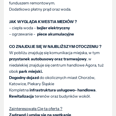
funduszem remontowym.
Dodatkowo płatny prąd oraz woda.
JAK WYGLĄDA KWESTIA MEDIÓW ?
- ciepła woda -
bojler elektryczny
- ogrzewanie -
piece akumulacyjne
CO ZNAJDUJE SIĘ W NAJBLIŻSZYM OTOCZENIU ?
W pobliżu znajduję się komunikacja miejska, w tym
przystanek autobusowy oraz tramwajowy
, w
niedalekiej znajduje się centrum handlowe Agora, tuż
obok
park miejski.
Dogodny dojazd
do okolicznych miast Chorzów,
Katowice, Piekary Śląskie
Kompletna
infrastruktura usługowo- handlowa
.
Rewitalizacja
terenów oraz budynków wokół.
Zainteresowała Cię ta oferta ?
Zadzwoń i umów się na spotkanie