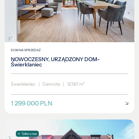
DOM NA SPRZEDAŻ
NOWOCZESNY, URZĄDZONY DOM-
Świerklaniec
Świerklaniec
|
Damrota
|
127.67 m²
1 299 000 PLN