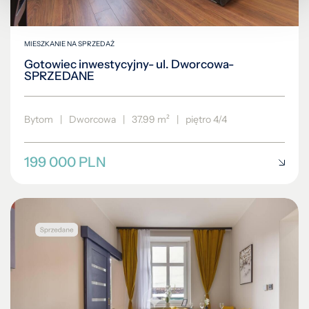
MIESZKANIE NA SPRZEDAŻ
Gotowiec inwestycyjny- ul. Dworcowa-
SPRZEDANE
Bytom
|
Dworcowa
|
37.99 m²
|
piętro 4/4
199 000 PLN