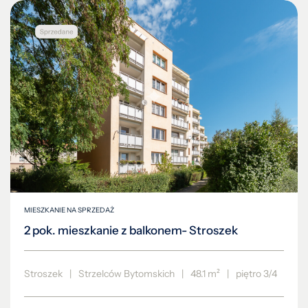
MIESZKANIE NA SPRZEDAŻ
2 pok. mieszkanie z balkonem- Stroszek
Stroszek
|
Strzelców Bytomskich
|
48.1 m²
|
piętro 3/4