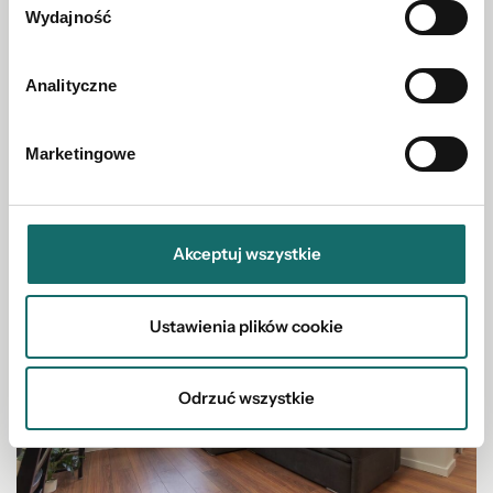
DOM NA SPRZEDAŻ
Wydajność
Mały domek w sercu Radzionkowa !
Analityczne
Radzionków
|
Mazura
|
60 m²
Marketingowe
440 000 PLN
Akceptuj wszystkie
Ustawienia plików cookie
Odrzuć wszystkie