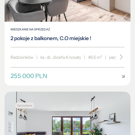
MIESZKANIE NA SPRZEDAŻ
2 pokoje z balkonem, C.O miejskie !
Radzionków
|
ks. dr. Józefa Knosały
|
45.5 m²
|
piętro 2/4
255 000 PLN