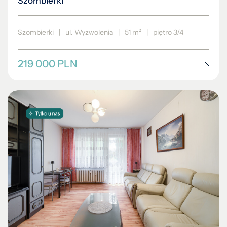
Szombierki
Szombierki
|
ul. Wyzwolenia
|
51 m²
|
piętro 3/4
219 000 PLN