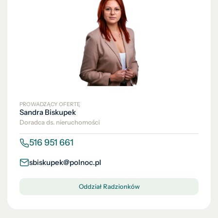
PROWADZĄCY OFERTĘ
Sandra Biskupek
Doradca ds. nieruchomości
516 951 661
sbiskupek@polnoc.pl
Oddział Radzionków