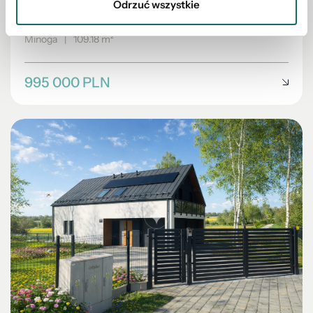
Odrzuć wszystkie
Minoga
|
109.18 m²
995 000 PLN