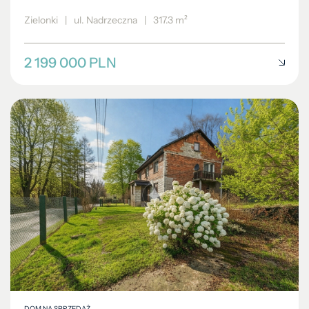
Zielonki
|
ul. Nadrzeczna
|
317.3 m²
2 199 000 PLN
DOM NA SPRZEDAŻ