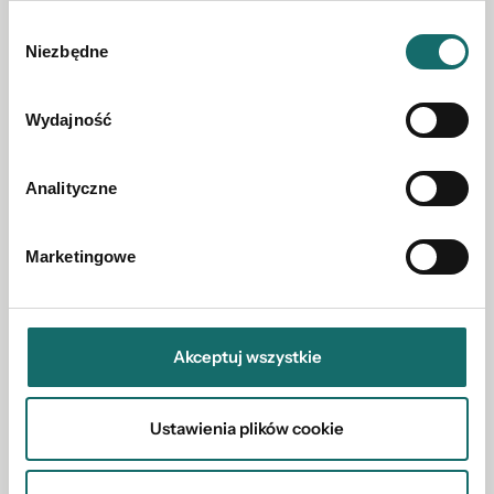
Wybór
Zobacz również w okolicy
Niezbędne
zgody
Wydajność
Analityczne
Marketingowe
Akceptuj wszystkie
Ustawienia plików cookie
DOM NA SPRZEDAŻ
Nowoczesny dom - stodoła - bliźniak/5
pokoi/109m2