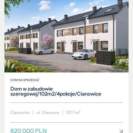
DOM NA SPRZEDAŻ
Dom w zabudowie
szeregowej/102m2/4pokoje/Cianowice
Cianowice
|
ul. Stawowa
|
101.7 m²
820 000 PLN