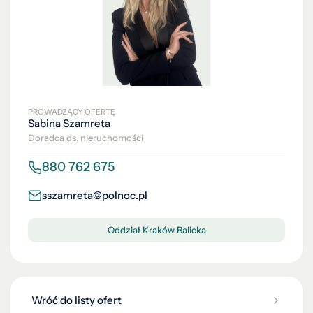
PROWADZĄCY OFERTĘ
Sabina Szamreta
Doradca ds. nieruchomości
880 762 675
sszamreta@polnoc.pl
Oddział Kraków Balicka
Wróć do listy ofert