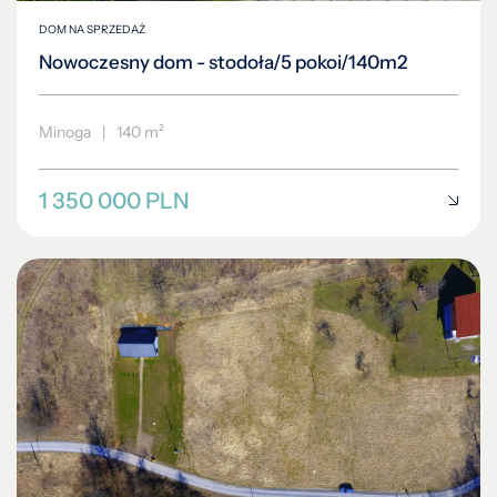
DOM NA SPRZEDAŻ
Nowoczesny dom - stodoła/5 pokoi/140m2
Minoga
|
140 m²
1 350 000 PLN