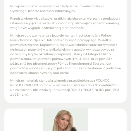
Niniejsze ogłoszenie nie stanowi oferty w rozumieniu Kodeksu
Cywilnego, lecz ma charakter informacyjny.
Przedstawione wizualizacje i grafiki mają charakter wyłącznie poglądowy
i stanowią wyłącznie materiał pomocniczy, ułatwiający zorientowanie się
w ogólnym wyglądzie oferowanej nieruchomości.
Niniejsze ogłoszenie wraz z jego elementami jest własnością Północ
Nieruchomości Sp z o.o. lub podmiotu współpracującego. Wszelkie
prawa zastrzeżone. Kopiowanie, rozpowszechnianie oraz korzystanie z
niniejszych materiałów w jakikolwiek inny sposób wykraczający poza
dozwolony użytek określony przepisami ustawy z 4 lutego 1994 r. o
prawie autorskim i prawach pokrewnych (Dz. U. 1994, nr 24 poz. 83 z
późn. zm.) bez pisemnej zgody Północ Nieruchomości Sp z o.o. lub
podmiotów współpracujących jest zabronione i może stanowić podstawę
odpowiedzialności cywilnej oraz karnej.
Niniejsze materiały stanowią tajemnicę przedsiębiorstwa PÓŁNOC
NIERUCHOMOŚCI Sp. z o.o. w rozumieniu ustawy z dnia 16 kwietnia 1993
r. o zwalczaniu nieuczciwej konkurencji (Dz. U. z 2003 r., Nr 153, poz. 1503
z późn. zm.).