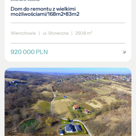
Dom do remontu z wielkimi
możliwościami/168m2+83m2
Wierzchowie
|
ul. Słoneczna
|
250.6 m²
920 000 PLN