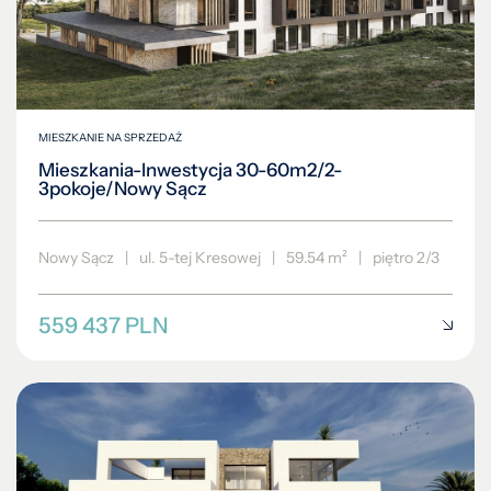
MIESZKANIE NA SPRZEDAŻ
Mieszkania-Inwestycja 30-60m2/2-
3pokoje/Nowy Sącz
Nowy Sącz
|
ul. 5-tej Kresowej
|
59.54 m²
|
piętro 2/3
559 437 PLN