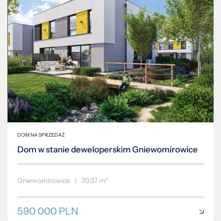
DOM NA SPRZEDAŻ
Dom w stanie deweloperskim Gniewomirowice
Gniewomirowice
|
70.37 m²
590 000 PLN