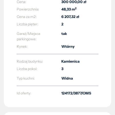
Cena:
300 000,00 zł
2
Powierzchnia:
48,33 m
Cena za m2:
6 207,32 zł
Liczba pięter:
2
Garaż/Miejsca
tak
parkingowe:
Rynek:
Wtórny
Rodzaj budynku:
Kamienica
Liczba pokoi:
3
Typ kuchni:
Widna
Id oferty:
124172/3877/OMS