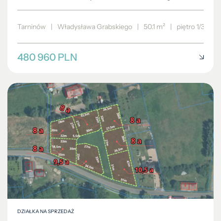
Tarninów
|
Władysława Grabskiego
|
50.1 m²
|
piętro 1/3
480 960 PLN
DZIAŁKA NA SPRZEDAŻ