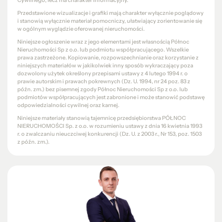
Cywilnego, lecz ma charakter informacyjny.
Przedstawione wizualizacje i grafiki mają charakter wyłącznie poglądowy
i stanowią wyłącznie materiał pomocniczy, ułatwiający zorientowanie się
w ogólnym wyglądzie oferowanej nieruchomości.
Niniejsze ogłoszenie wraz z jego elementami jest własnością Północ
Nieruchomości Sp z o.o. lub podmiotu współpracującego. Wszelkie
prawa zastrzeżone. Kopiowanie, rozpowszechnianie oraz korzystanie z
niniejszych materiałów w jakikolwiek inny sposób wykraczający poza
dozwolony użytek określony przepisami ustawy z 4 lutego 1994 r. o
prawie autorskim i prawach pokrewnych (Dz. U. 1994, nr 24 poz. 83 z
późn. zm.) bez pisemnej zgody Północ Nieruchomości Sp z o.o. lub
podmiotów współpracujących jest zabronione i może stanowić podstawę
odpowiedzialności cywilnej oraz karnej.
Niniejsze materiały stanowią tajemnicę przedsiębiorstwa PÓŁNOC
NIERUCHOMOŚCI Sp. z o.o. w rozumieniu ustawy z dnia 16 kwietnia 1993
r. o zwalczaniu nieuczciwej konkurencji (Dz. U. z 2003 r., Nr 153, poz. 1503
z późn. zm.).