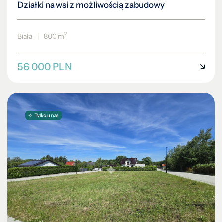
Działki na wsi z możliwością zabudowy
2
Biała
|
800 m
56 000 PLN