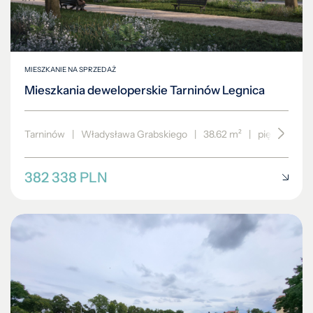
MIESZKANIE NA SPRZEDAŻ
Mieszkania deweloperskie Tarninów Legnica
Tarninów
|
Władysława Grabskiego
|
38.62 m²
|
piętro 1/3
382 338 PLN