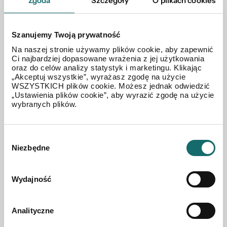
Zgoda
Szczegóły
O plikach cookies
Legnica
|
Murarska
|
67 m²
|
piętro 2/4
Szanujemy Twoją prywatność
2 680 PLN
Na naszej stronie używamy plików cookie, aby zapewnić
Ci najbardziej dopasowane wrażenia z jej użytkowania
oraz do celów analizy statystyk i marketingu. Klikając
„Akceptuj wszystkie”, wyrażasz zgodę na użycie
WSZYSTKICH plików cookie. Możesz jednak odwiedzić
„Ustawienia plików cookie”, aby wyrazić zgodę na użycie
wybranych plików.
Wybór
Niezbędne
zgody
Wydajność
Analityczne