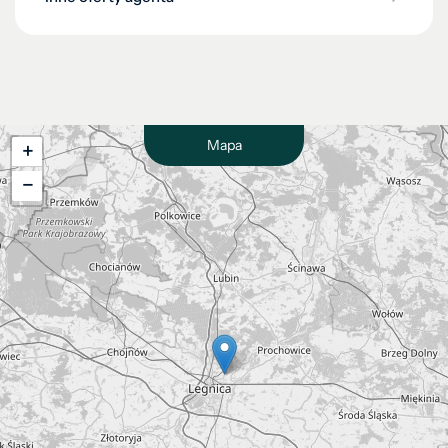
Mapa
+
−