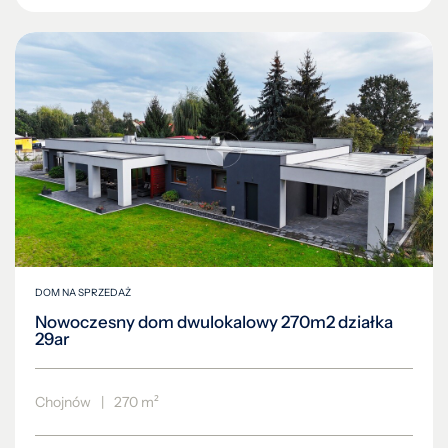
DOM NA SPRZEDAŻ
Nowoczesny dom dwulokalowy 270m2 działka
29ar
Chojnów
|
270 m²