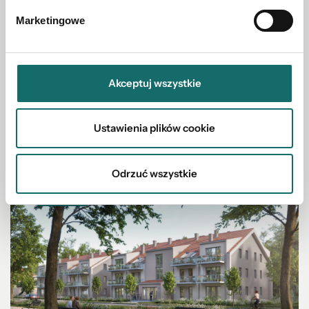
DZIAŁKA NA SPRZEDAŻ
Marketingowe
działki usług. od 2,21ha-86zł netto/m2 w
Legnicy!
Akceptuj wszystkie
Legnica
|
2.21 Ha
Ustawienia plików cookie
1 100 000 PLN
Odrzuć wszystkie