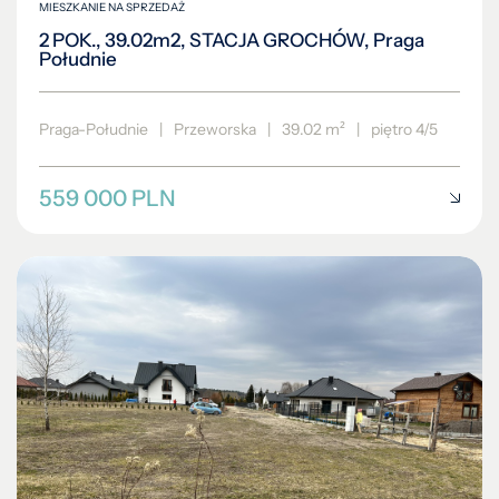
MIESZKANIE NA SPRZEDAŻ
2 POK., 39.02m2, STACJA GROCHÓW, Praga
Południe
Praga-Południe
|
Przeworska
|
39.02 m²
|
piętro 4/5
559 000 PLN