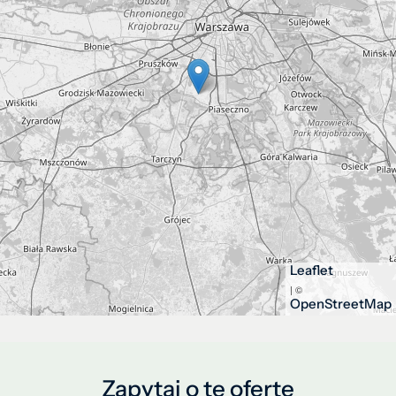
Leaflet
| ©
OpenStreetMap
Zapytaj o tę ofertę