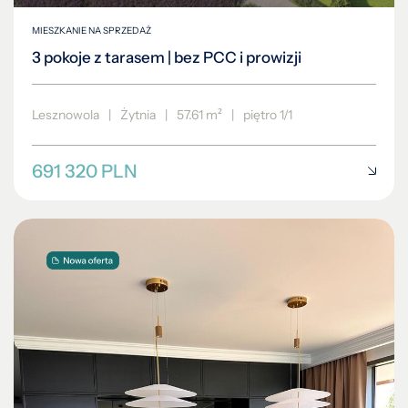
MIESZKANIE NA SPRZEDAŻ
3 pokoje z tarasem | bez PCC i prowizji
Lesznowola
|
Żytnia
|
57.61 m²
|
piętro 1/1
691 320 PLN