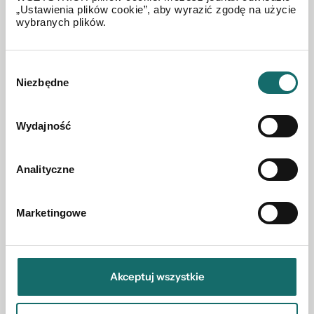
„Ustawienia plików cookie”, aby wyrazić zgodę na użycie
wybranych plików.
MIESZKANIE NA SPRZEDAŻ
Wybór
3-pokojowe mieszkanie 57 m² Mokotów z
Niezbędne
zgody
potencjałem
Wydajność
Warszawa
|
Jaszowiecka 9
|
57 m²
|
piętro 4/4
Analityczne
699 000 PLN
Marketingowe
Akceptuj wszystkie