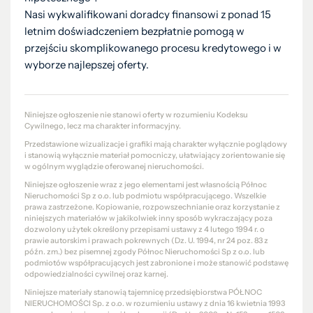
Nasi wykwalifikowani doradcy finansowi z ponad 15
letnim doświadczeniem bezpłatnie pomogą w
przejściu skomplikowanego procesu kredytowego i w
wyborze najlepszej oferty.
Niniejsze ogłoszenie nie stanowi oferty w rozumieniu Kodeksu
Cywilnego, lecz ma charakter informacyjny.
Przedstawione wizualizacje i grafiki mają charakter wyłącznie poglądowy
i stanowią wyłącznie materiał pomocniczy, ułatwiający zorientowanie się
w ogólnym wyglądzie oferowanej nieruchomości.
Niniejsze ogłoszenie wraz z jego elementami jest własnością Północ
Nieruchomości Sp z o.o. lub podmiotu współpracującego. Wszelkie
prawa zastrzeżone. Kopiowanie, rozpowszechnianie oraz korzystanie z
niniejszych materiałów w jakikolwiek inny sposób wykraczający poza
dozwolony użytek określony przepisami ustawy z 4 lutego 1994 r. o
prawie autorskim i prawach pokrewnych (Dz. U. 1994, nr 24 poz. 83 z
późn. zm.) bez pisemnej zgody Północ Nieruchomości Sp z o.o. lub
podmiotów współpracujących jest zabronione i może stanowić podstawę
odpowiedzialności cywilnej oraz karnej.
Niniejsze materiały stanowią tajemnicę przedsiębiorstwa PÓŁNOC
NIERUCHOMOŚCI Sp. z o.o. w rozumieniu ustawy z dnia 16 kwietnia 1993