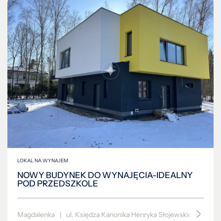
LOKAL NA WYNAJEM
NOWY BUDYNEK DO WYNAJĘCIA-IDEALNY
POD PRZEDSZKOLE
Magdalenka
|
ul. Księdza Kanonika Henryka Słojewskiego
|
35