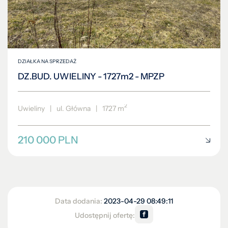
DZIAŁKA NA SPRZEDAŻ
DZ.BUD. UWIELINY - 1727m2 - MPZP
2
Uwieliny
|
ul. Główna
|
1727 m
210 000 PLN
Data dodania:
2023-04-29 08:49:11
Udostępnij ofertę: