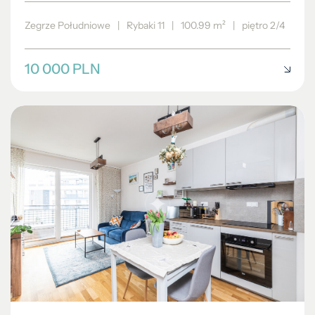
Zegrze Południowe
|
Rybaki 11
|
100.99 m²
|
piętro 2/4
10 000 PLN