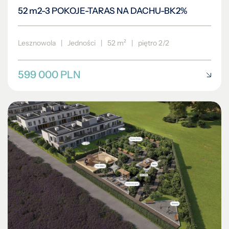
52 m2-3 POKOJE-TARAS NA DACHU-BK2%
Lesznowola
|
Jedności
|
52 m²
|
piętro 2/2
599 000 PLN