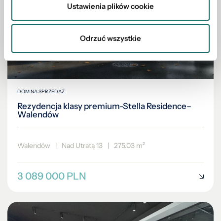
Ustawienia plików cookie
Odrzuć wszystkie
DOM NA SPRZEDAŻ
Rezydencja klasy premium-Stella Residence–
Walendów
Walendów
|
Nad Utratą 13
|
275.03 m²
3 089 000 PLN