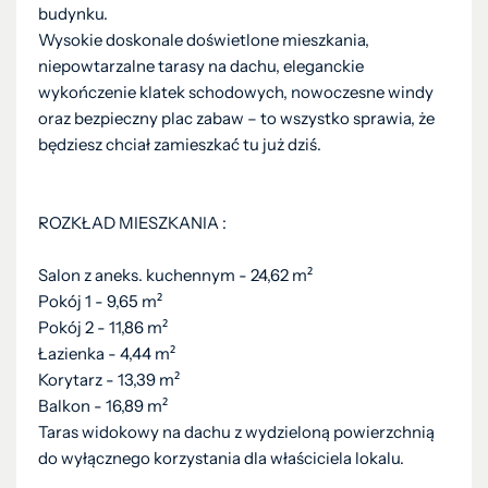
budynku.
Wysokie doskonale doświetlone mieszkania,
niepowtarzalne tarasy na dachu, eleganckie
wykończenie klatek schodowych, nowoczesne windy
oraz bezpieczny plac zabaw – to wszystko sprawia, że
będziesz chciał zamieszkać tu już dziś.
ROZKŁAD MIESZKANIA :
Salon z aneks. kuchennym - 24,62 m²
Pokój 1 - 9,65 m²
Pokój 2 - 11,86 m²
Łazienka - 4,44 m²
Korytarz - 13,39 m²
Balkon - 16,89 m²
Taras widokowy na dachu z wydzieloną powierzchnią
do wyłącznego korzystania dla właściciela lokalu.