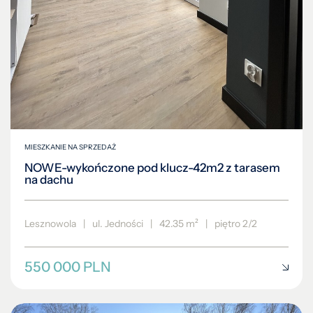
MIESZKANIE NA SPRZEDAŻ
NOWE-wykończone pod klucz-42m2 z tarasem
na dachu
Lesznowola
|
ul. Jedności
|
42.35 m²
|
piętro 2/2
550 000 PLN