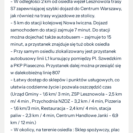
- W odległości 2 km od osiedla węzeł Lesznowola trasy
S7 zapewniającej szybki dojazd do Centrum Warszawy,
jak również na trasy wyjazdowe ze stolicy.
- 5 km do stacji kolejowej Nowa Iwiczna. Dojazd
samochodem do stacji zajmuje 7 minut. Do stacji
można dojechać także autobusem – zajmuje to 15
minut, a przystanek znajduje się tuż obok osiedla
- Przy samym osiedlu zlokalizowany jest przystanek
autobusowy linii L1 kursujący pomiędzy Pl. Szwedzkim
a PKP Piaseczno. Przystanek dalej można przesiąść się
w dalekobieżną linię 807
- Łatwy dostęp do sklepów i punktów usługowych, co
ułatwia codzienne życie i pozwala oszczędzić czas
(Urząd Gminy - 1,6 km/ 3 min, ZSP Lesznowola - 2,5 km
m/ 4 min , Przychodnia NZOZ - 3,2 km / 4 min, Pizzeria
- 1,6 km/3 min, Restauracja - 2,4 km/ 4 min, stacja
paliw - 2,3 km / 4 min, Centrum Handlowe Janki - 6,9
km / 12 min.)
- W okolicy, na terenie osiedla : Sklep spożywczy, plac