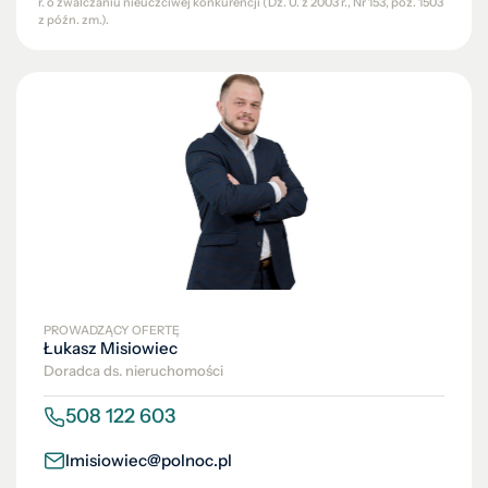
r. o zwalczaniu nieuczciwej konkurencji (Dz. U. z 2003 r., Nr 153, poz. 1503
z późn. zm.).
PROWADZĄCY OFERTĘ
Łukasz Misiowiec
Doradca ds. nieruchomości
508 122 603
lmisiowiec@polnoc.pl