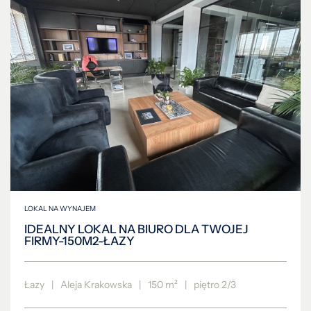
LOKAL NA WYNAJEM
IDEALNY LOKAL NA BIURO DLA TWOJEJ
FIRMY-150M2-ŁAZY
Łazy
|
Aleja Krakowska
|
150 m²
|
piętro 2/3