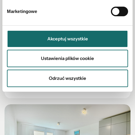
Marketingowe
MIESZKANIE NA SPRZEDAŻ
Akceptuj wszystkie
Mieszkanie – Gdańsk, Siedlce, Jacka
Malczewskiego
Ustawienia plików cookie
Siedlce
|
Jacka Malczewskiego
|
48.6 m²
|
piętro 1/2
Odrzuć wszystkie
559 000 PLN