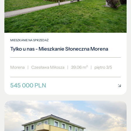
MIESZKANIE NA SPRZEDAŻ
Tylko u nas - Mieszkanie Słoneczna Morena
Morena
|
Czesława Miłosza
|
39.06 m²
|
piętro 3/5
545 000 PLN