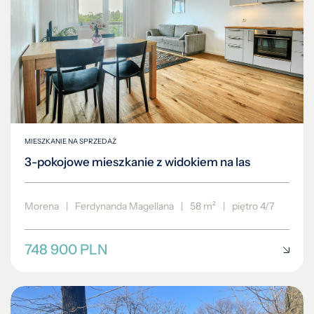
MIESZKANIE NA SPRZEDAŻ
3-pokojowe mieszkanie z widokiem na las
Morena
|
Ferdynanda Magellana
|
58 m²
|
piętro 4/7
748 900 PLN