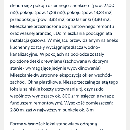
składa się z pokoju dziennego z aneksem (pow. 27,00
m2), pokoju (pow. 17,38 m2), pokoju (pow. 18,23 m2)
przedpokoju (pow. 3,83 m2) oraz łazienki (3,86 m2).
Mieszkanie przeznaczone do gruntownego remontu
oraz własnej aranżacji. Do mieszkania podciągnięta
instalacja gazowa. W miejscu przewidzianym na aneks
kuchenny zostały wyciągnięte złącza wodno-
kanalizacyjne. W pokojach na podłodze zostały
położone deski drewniane (zachowane w dobrym
stanie- wymagające jedynie wycyklinowania).
Mieszkanie dwustronne, ekspozycja okien wschód-
zachód. Okna plastikowe. Niezaprzeczalną zaletą tego
lokalu są niskie koszty utrzymania, tj. czynsz do
wspólnoty wynoszący ok. 300 zł miesięcznie (wraz z
funduszem remontowym). Wysokość pomieszczeń:
2,80 m, zaś w najwyższym punkcie ok. 3 m.
Forma własności: lokal stanowiący odrębną