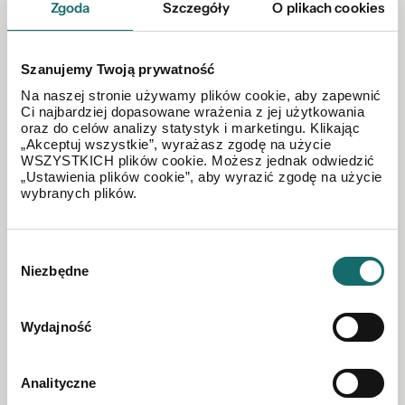
Zgoda
Szczegóły
O plikach cookies
Szanujemy Twoją prywatność
Na naszej stronie używamy plików cookie, aby zapewnić
Ci najbardziej dopasowane wrażenia z jej użytkowania
MIESZKANIE NA SPRZEDAŻ
oraz do celów analizy statystyk i marketingu. Klikając
Dwupokojowe mieszkanie w centrum Kartuz
„Akceptuj wszystkie”, wyrażasz zgodę na użycie
WSZYSTKICH plików cookie. Możesz jednak odwiedzić
„Ustawienia plików cookie”, aby wyrazić zgodę na użycie
wybranych plików.
Kartuzy
|
Parkowa
|
51.3 m²
|
piętro 1/3
399 000 PLN
Wybór
Niezbędne
zgody
Wydajność
Analityczne