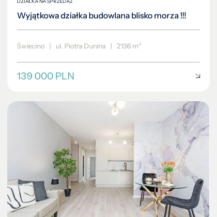
DZIAŁKA NA SPRZEDAŻ
Wyjątkowa działka budowlana blisko morza !!!
2
Świecino
|
ul. Piotra Dunina
|
2136 m
139 000 PLN