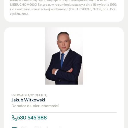
Niniejsze materiały stanowią tajemnicę przedsiębiorstwa PÓŁNOC
NIERUCHOMOŚCI Sp. z o.o. w rozumieniu ustawy z dnia 16 kwietnia 1993
r. o zwalczaniu nieuczciwej konkurencji (Dz. U. z 2003 r., Nr 153, poz. 1503
z późn. zm.).
PROWADZĄCY OFERTĘ
Jakub Witkowski
Doradca ds. nieruchomości
530 545 988