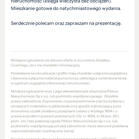
nieruchomość (księga wieczysta bez obciążeń).
Mieszkanie gotowe do natychmiastowego wydania.
Serdecznie polecam oraz zapraszam na prezentację.
Niniejsze ogłoszenie nie stanowi oferty w rozumieniu Kodeksu
Cywilnego, lecz ma charakter informacyjny.
Przedstawione wizualizacje i grafiki mają charakter wyłącznie poglądowy
i stanowią wyłącznie materiał pomocniczy, ułatwiający zorientowanie się
w ogólnym wyglądzie oferowanej nieruchomości.
Niniejsze ogłoszenie wraz z jego elementami jest własnością Północ
Nieruchomości Sp z o.o. lub podmiotu współpracującego. Wszelkie
prawa zastrzeżone. Kopiowanie, rozpowszechnianie oraz korzystanie z
niniejszych materiałów w jakikolwiek inny sposób wykraczający poza
dozwolony użytek określony przepisami ustawy z 4 lutego 1994 r. o
prawie autorskim i prawach pokrewnych (Dz. U. 1994, nr 24 poz. 83 z
późn. zm.) bez pisemnej zgody Północ Nieruchomości Sp z o.o. lub
podmiotów współpracujących jest zabronione i może stanowić podstawę
odpowiedzialności cywilnej oraz karnej.