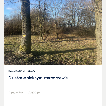
DZIAŁKA NA SPRZEDAŻ
Działka w pięknym starodrzewie
2
Elżbietów
|
2200 m