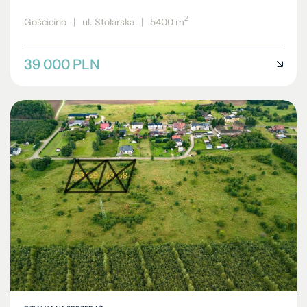
2
Gościcino
|
ul. Stolarska
|
5400 m
39 000 PLN