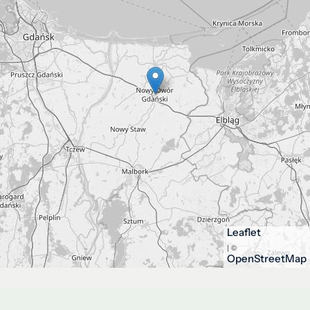
Leaflet
| ©
OpenStreetMap