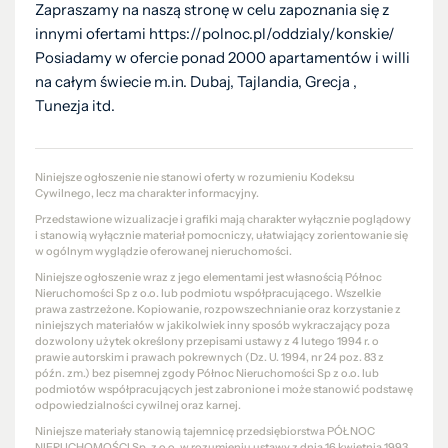
Zapraszamy na naszą stronę w celu zapoznania się z
innymi ofertami https://polnoc.pl/oddzialy/konskie/
Posiadamy w ofercie ponad 2000 apartamentów i willi
na całym świecie m.in. Dubaj, Tajlandia, Grecja ,
Tunezja itd.
Niniejsze ogłoszenie nie stanowi oferty w rozumieniu Kodeksu
Cywilnego, lecz ma charakter informacyjny.
Przedstawione wizualizacje i grafiki mają charakter wyłącznie poglądowy
i stanowią wyłącznie materiał pomocniczy, ułatwiający zorientowanie się
w ogólnym wyglądzie oferowanej nieruchomości.
Niniejsze ogłoszenie wraz z jego elementami jest własnością Północ
Nieruchomości Sp z o.o. lub podmiotu współpracującego. Wszelkie
prawa zastrzeżone. Kopiowanie, rozpowszechnianie oraz korzystanie z
niniejszych materiałów w jakikolwiek inny sposób wykraczający poza
dozwolony użytek określony przepisami ustawy z 4 lutego 1994 r. o
prawie autorskim i prawach pokrewnych (Dz. U. 1994, nr 24 poz. 83 z
późn. zm.) bez pisemnej zgody Północ Nieruchomości Sp z o.o. lub
podmiotów współpracujących jest zabronione i może stanowić podstawę
odpowiedzialności cywilnej oraz karnej.
Niniejsze materiały stanowią tajemnicę przedsiębiorstwa PÓŁNOC
NIERUCHOMOŚCI Sp. z o.o. w rozumieniu ustawy z dnia 16 kwietnia 1993