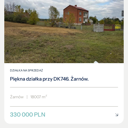
DZIAŁKA NA SPRZEDAŻ
Piękna działka przy DK746. Żarnów.
2
Żarnów
|
18007 m
330 000 PLN