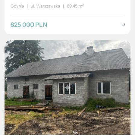
Gdynia
|
ul. Warszawska
|
89.45 m²
825 000 PLN