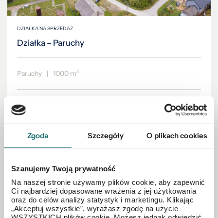
DZIAŁKA NA SPRZEDAŻ
Działka – Paruchy
2
Paruchy
|
1000 m
69 000 PLN
Zgoda
Szczegóły
O plikach cookies
Szanujemy Twoją prywatność
Na naszej stronie używamy plików cookie, aby zapewnić
Ci najbardziej dopasowane wrażenia z jej użytkowania
oraz do celów analizy statystyk i marketingu. Klikając
„Akceptuj wszystkie”, wyrażasz zgodę na użycie
WSZYSTKICH plików cookie. Możesz jednak odwiedzić