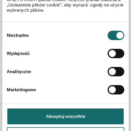
„Ustawienia plików cookie”, aby wyrazić zgodę na użycie
wybranych plików.
Wybór
Niezbędne
LOKAL NA SPRZEDAŻ
zgody
Gościniec Europejski- Przyjmo .
Wydajność
Przyjmo
|
1305.18 m²
Analityczne
5 850 000 PLN
Marketingowe
Akceptuj wszystkie