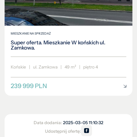
MIESZKANIE NA SPRZEDAŻ
Super oferta. Mieszkanie W końskich ul.
Zamkowa.
Końskie
|
ul. Zamkowa
|
49 m²
|
piętro 4
239 999 PLN
Data dodania:
2025-03-05 11:10:32
Udostępnij ofertę: