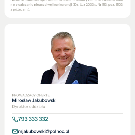
r. o zwalczaniu nieuczciwej konkurencji (Dz. U. z 2003 r., Nr 153, poz. 1503
z późn. zm.).
PROWADZĄCY OFERTĘ
Mirosław Jakubowski
Dyrektor oddziału
793 333 332
mjakubowski@polnoc.pl