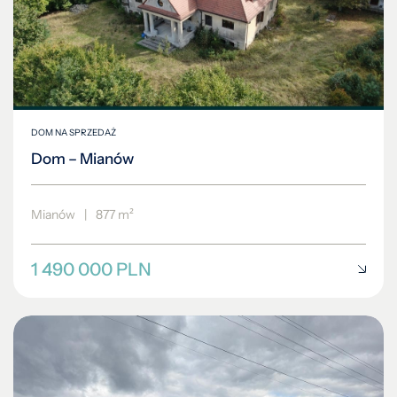
DOM NA SPRZEDAŻ
Dom – Mianów
Mianów
|
877 m²
1 490 000 PLN