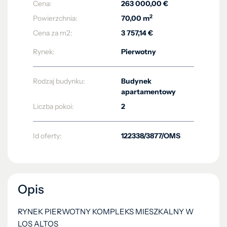
Cena:
263 000,00 €
2
Powierzchnia:
70,00 m
Cena za m2:
3 757,14 €
Rynek:
Pierwotny
Rodzaj budynku:
Budynek
apartamentowy
Liczba pokoi:
2
Id oferty:
122338/3877/OMS
Opis
RYNEK PIERWOTNY KOMPLEKS MIESZKALNY W
LOS ALTOS