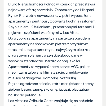
Biuro Nieruchomości Północ w Końskich przedstawia
najnowszą ofertę sprzedaży. Zapraszamy do Hiszpani.
Rynek Pierwotny nowoczesne, w pełni wyposażone
apartamenty i penthousy z otwartą kuchnią i salonem,
2 sypialniami, 2 łazienkami, przestronnymi tarasami i
pięknymi częściami wspólnymi w Los Altos.
Do wyboru są apartamenty na parterze z ogrodem,
apartamenty na środkowym piętrze z przytulnymi
tarasami lub apartamenty na najwyższym piętrze z
prywatnym solarium, wszystkie zbudowane w
wysokim standardzie i bardzo dobrej jakości.
Apartamenty są wyposażone w sprzęt AGD, pakiet
mebli, zainstalowaną klimatyzację, umeblowanie,
miejsce parkingowe i komórkę lokatorską.
Piękne ogrodzone osiedle, które oferuje ładne tereny
zielone, basen, saunę, siłownię, jacuzzi, plac zabaw i
boisko do petanque.
Los Altos na Orihuela Costa znajduje się na południe