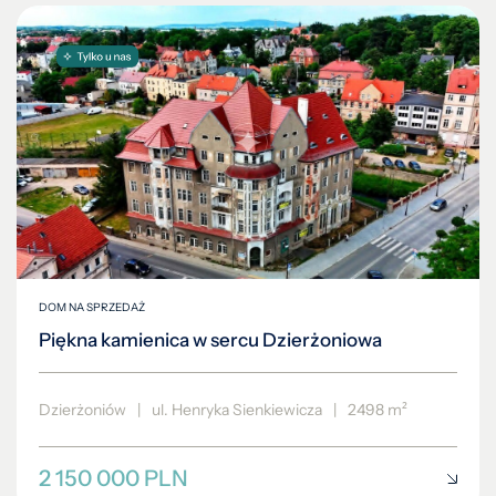
DOM NA SPRZEDAŻ
Piękna kamienica w sercu Dzierżoniowa
Dzierżoniów
|
ul. Henryka Sienkiewicza
|
2498 m²
2 150 000 PLN