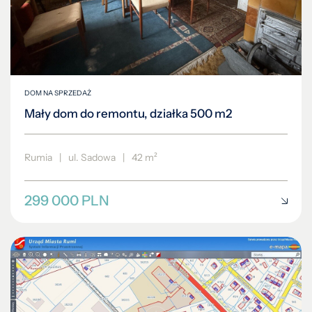
DOM NA SPRZEDAŻ
Mały dom do remontu, działka 500 m2
Rumia
|
ul. Sadowa
|
42 m²
299 000 PLN