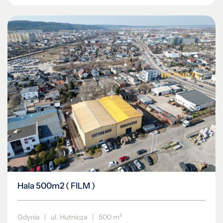
Hala 500m2 ( FILM )
Gdynia
|
ul. Hutnicza
|
500 m²