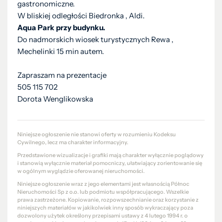
gastronomiczne.
W bliskiej odległości Biedronka , Aldi.
Aqua Park przy budynku.
Do nadmorskich wiosek turystycznych Rewa ,
Mechelinki 15 min autem.
Zapraszam na prezentacje
505 115 702
Dorota Wenglikowska
Niniejsze ogłoszenie nie stanowi oferty w rozumieniu Kodeksu
Cywilnego, lecz ma charakter informacyjny.
Przedstawione wizualizacje i grafiki mają charakter wyłącznie poglądowy
i stanowią wyłącznie materiał pomocniczy, ułatwiający zorientowanie się
w ogólnym wyglądzie oferowanej nieruchomości.
Niniejsze ogłoszenie wraz z jego elementami jest własnością Północ
Nieruchomości Sp z o.o. lub podmiotu współpracującego. Wszelkie
prawa zastrzeżone. Kopiowanie, rozpowszechnianie oraz korzystanie z
niniejszych materiałów w jakikolwiek inny sposób wykraczający poza
dozwolony użytek określony przepisami ustawy z 4 lutego 1994 r. o