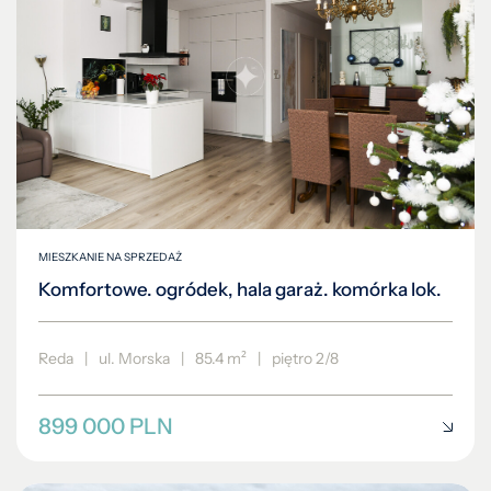
MIESZKANIE NA SPRZEDAŻ
Komfortowe. ogródek, hala garaż. komórka lok.
Reda
|
ul. Morska
|
85.4 m²
|
piętro 2/8
899 000 PLN