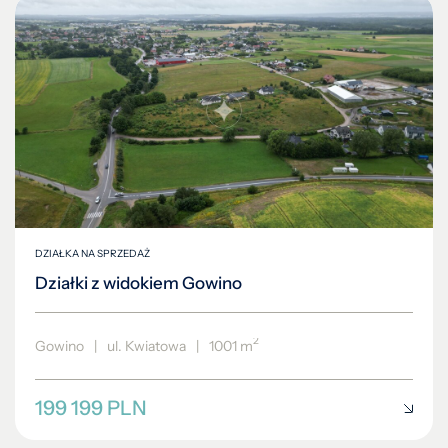
DZIAŁKA NA SPRZEDAŻ
Działki z widokiem Gowino
2
Gowino
|
ul. Kwiatowa
|
1001 m
199 199 PLN