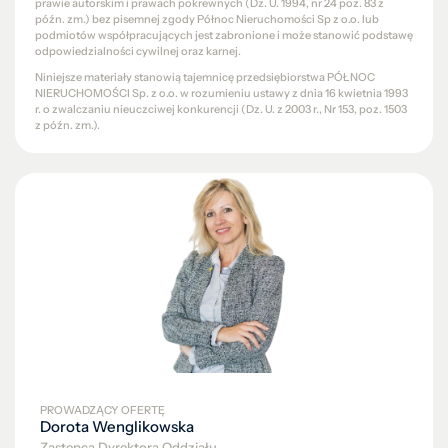
prawie autorskim i prawach pokrewnych (Dz. U. 1994, nr 24 poz. 83 z
późn. zm.) bez pisemnej zgody Północ Nieruchomości Sp z o.o. lub
podmiotów współpracujących jest zabronione i może stanowić podstawę
odpowiedzialności cywilnej oraz karnej.
Niniejsze materiały stanowią tajemnicę przedsiębiorstwa PÓŁNOC
NIERUCHOMOŚCI Sp. z o.o. w rozumieniu ustawy z dnia 16 kwietnia 1993
r. o zwalczaniu nieuczciwej konkurencji (Dz. U. z 2003 r., Nr 153, poz. 1503
z późn. zm.).
PROWADZĄCY OFERTĘ
Dorota Wenglikowska
Zastępca Dyrektora Oddziału