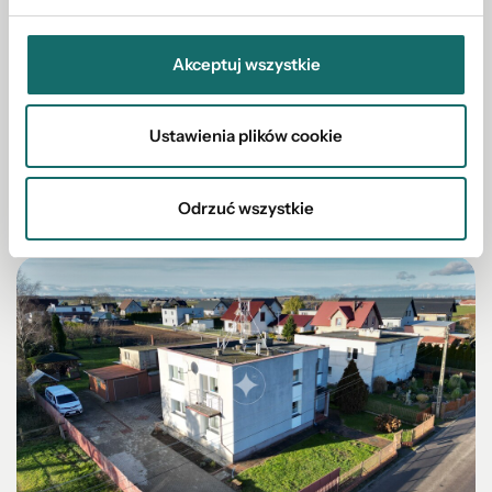
MIESZKANIE NA SPRZEDAŻ
Kawalerka w doskonałej lokalizacji
Akceptuj wszystkie
Reda
|
ul. Obwodowa
|
29.9 m²
|
piętro 1/4
Ustawienia plików cookie
320 000 PLN
Odrzuć wszystkie