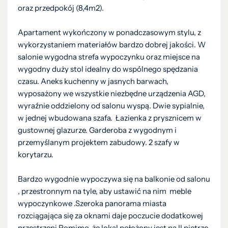
oraz przedpokój (8,4m2).
Apartament wykończony w ponadczasowym stylu, z
wykorzystaniem materiałów bardzo dobrej jakości. W
salonie wygodna strefa wypoczynku oraz miejsce na
wygodny duży stol idealny do wspólnego spędzania
czasu. Aneks kuchenny w jasnych barwach,
wyposażony we wszystkie niezbędne urządzenia AGD,
wyraźnie oddzielony od salonu wyspą. Dwie sypialnie,
w jednej wbudowana szafa. Łazienka z prysznicem w
gustownej glazurze. Garderoba z wygodnym i
przemyślanym projektem zabudowy. 2 szafy w
korytarzu.
Bardzo wygodnie wypoczywa się na balkonie od salonu
, przestronnym na tyle, aby ustawić na nim meble
wypoczynkowe .Szeroka panorama miasta
rozciągająca się za oknami daje poczucie dodatkowej
przestrzeni Pomimo, że lokal położony jest na II piętrze,