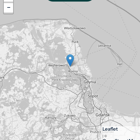
−
Leaflet
| ©