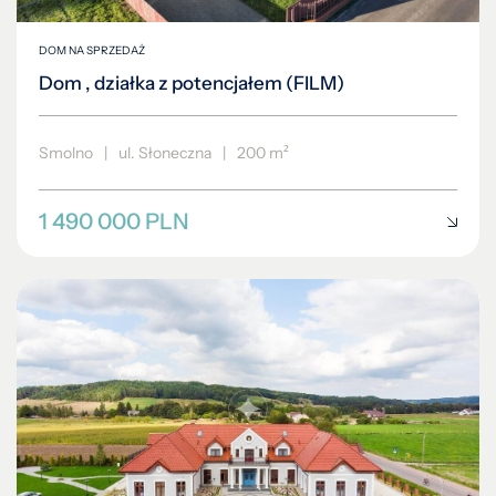
DOM NA SPRZEDAŻ
Dom , działka z potencjałem (FILM)
Smolno
|
ul. Słoneczna
|
200 m²
1 490 000 PLN