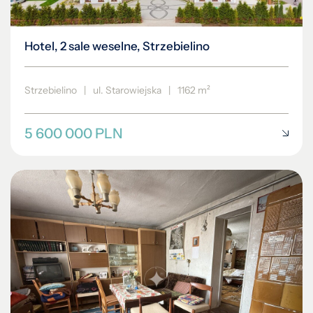
Hotel, 2 sale weselne, Strzebielino
Strzebielino
|
ul. Starowiejska
|
1162 m²
5 600 000 PLN