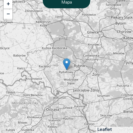
Mapa
+
−
Leaflet