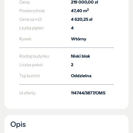
Cena:
219 000,00 zł
2
Powierzchnia:
47,40 m
Cena za m2:
4 620,25 zł
Liczba pięter:
4
Rynek:
Wtórny
Rodzaj budynku:
Niski blok
Liczba pokoi:
2
Typ kuchni:
Oddzielna
Id oferty:
114744/3877/OMS
Opis