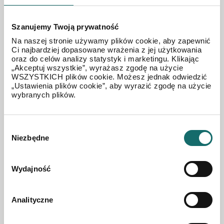
Szanujemy Twoją prywatność
Na naszej stronie używamy plików cookie, aby zapewnić
Ci najbardziej dopasowane wrażenia z jej użytkowania
oraz do celów analizy statystyk i marketingu. Klikając
DZIAŁKA NA SPRZEDAŻ
„Akceptuj wszystkie”, wyrażasz zgodę na użycie
Działka komercyjna Żory, blisko A1, droga główna
WSZYSTKICH plików cookie. Możesz jednak odwiedzić
„Ustawienia plików cookie”, aby wyrazić zgodę na użycie
wybranych plików.
2
Żory
|
1200 m
Wybór
380 000 PLN
Niezbędne
zgody
Wydajność
Analityczne