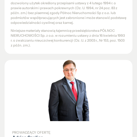
dozwolony użytek określony przepisami ustawy z 4 lutego 1994 r. o
prawie autorskim i prawach pokrewnych (Dz. U. 1994, nr 24 poz. 83 z
późn. zm.) bez pisemnej zgody Północ Nieruchomości Sp z o.o. lub
podmiotów współpracujących jest zabronione i może stanowić podstawę
odpowiedzialności cywilnej oraz karnej.
Niniejsze materiały stanowią tajemnicę przedsiębiorstwa PÓŁNOC
NIERUCHOMOŚCI Sp. z o.o. w rozumieniu ustawy z dnia 16 kwietnia 1993
r. o zwalczaniu nieuczciwej konkurencji (Dz. U. z 2003 r., Nr 153, poz. 1503
z późn. zm.).
PROWADZĄCY OFERTĘ