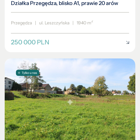
Działka Przegędza, blisko A1, prawie 20 arów
2
Przegędza
|
ul. Leszczyńska
|
1940 m
250 000 PLN