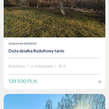
DZIAŁKA NA SPRZEDAŻ
Duża działka Rydułtowy tanio
Rydułtowy
|
ul. Kalwaryjska
|
35 A
129 500 PLN