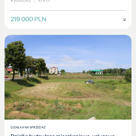
Rydułtowy
|
47.4 m²
219 000 PLN
DZIAŁKA NA SPRZEDAŻ