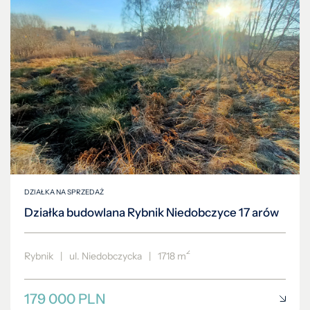
DZIAŁKA NA SPRZEDAŻ
Działka budowlana Rybnik Niedobczyce 17 arów
2
Rybnik
|
ul. Niedobczycka
|
1718 m
179 000 PLN