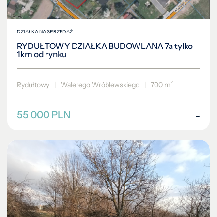
DZIAŁKA NA SPRZEDAŻ
RYDUŁTOWY DZIAŁKA BUDOWLANA 7a tylko
1km od rynku
2
Rydułtowy
|
Walerego Wróblewskiego
|
700 m
55 000 PLN