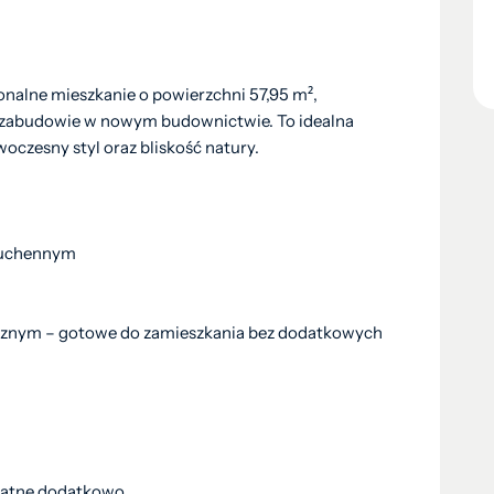
onalne mieszkanie o powierzchni 57,95 m²,
j zabudowie w nowym budownictwie. To idealna
oczesny styl oraz bliskość natury.
 kuchennym
icznym – gotowe do zamieszkania bez dodatkowych
płatne dodatkowo