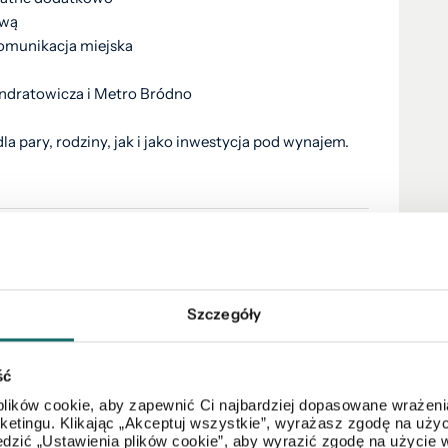
ową
 komunikacja miejska
ondratowicza i Metro Bródno
a pary, rodziny, jak i jako inwestycja pod wynajem.
eksu Cywilnego, lecz ma charakter informacyjny.
znie poglądowy i stanowią wyłącznie materiał pomocniczy, ułatwiający
chomości.
cią Północ Nieruchomości Sp z o.o. lub podmiotu współpracującego.
Szczegóły
e oraz korzystanie z niniejszych materiałów w jakikolwiek inny
pisami ustawy z 4 lutego 1994 r. o prawie autorskim i prawach
pisemnej zgody Północ Nieruchomości Sp z o.o. lub podmiotów
wę odpowiedzialności cywilnej oraz karnej.
ść
a PÓŁNOC NIERUCHOMOŚCI Sp. z o.o. w rozumieniu ustawy z dnia 16
lików cookie, aby zapewnić Ci najbardziej dopasowane wrażenia
 z 2003 r., Nr 153, poz. 1503 z późn. zm.).
arketingu. Klikając „Akceptuj wszystkie”, wyrażasz zgodę na u
dzić „Ustawienia plików cookie”, aby wyrazić zgodę na użycie 