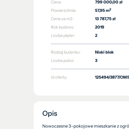
Cena:
799 000,00 zł
2
Powierzchnia:
57,95 m
Cena za m2:
13 787,75 zł
Rok budowy:
2019
Liczba pięter:
2
Rodzaj budynku:
Niski blok
Liczba pokoi:
3
Id oferty:
125494/3877/OM
Opis
Nowoczesne 3-pokojowe mieszkanie z ogró