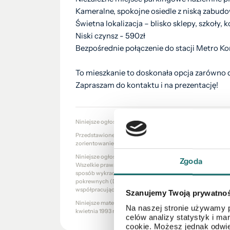
Kameralne, spokojne osiedle z niską zabud
Świetna lokalizacja – blisko sklepy, szkoły,
Niski czynsz - 590zł
Bezpośrednie połączenie do stacji Metro K
To mieszkanie to doskonała opcja zarówno dl
Zapraszam do kontaktu i na prezentację!
Niniejsze ogłoszenie nie stanowi oferty w rozumieniu Kod
Przedstawione wizualizacje i grafiki mają charakter wyłąc
zorientowanie się w ogólnym wyglądzie oferowanej nieru
Niniejsze ogłoszenie wraz z jego elementami jest własnoś
Zgoda
Wszelkie prawa zastrzeżone. Kopiowanie, rozpowszechniani
sposób wykraczający poza dozwolony użytek określony prze
pokrewnych (Dz. U. 1994, nr 24 poz. 83 z późn. zm.) bez 
współpracujących jest zabronione i może stanowić podsta
Szanujemy Twoją prywatno
Niniejsze materiały stanowią tajemnicę przedsiębiorstw
Na naszej stronie używamy p
kwietnia 1993 r. o zwalczaniu nieuczciwej konkurencji (Dz. U.
celów analizy statystyk i m
cookie. Możesz jednak odwie