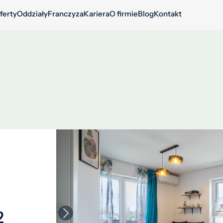
ferty
Oddziały
Franczyza
Kariera
O firmie
Blog
Kontakt
2