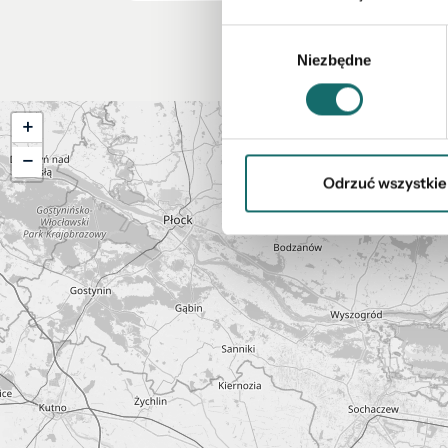
Wybór
Niezbędne
zgody
+
−
Odrzuć wszystkie