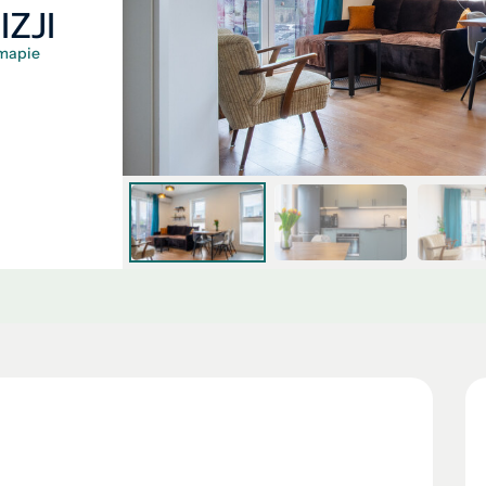
ZJI
mapie