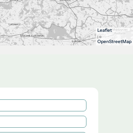
Leaflet
| ©
OpenStreetMap