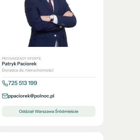
PROWADZĄCY OFERTĘ
Patryk Paciorek
Doradca ds. nieruchomości
725 513 199
ppaciorek@polnoc.pl
Oddział Warszawa Śródmieście