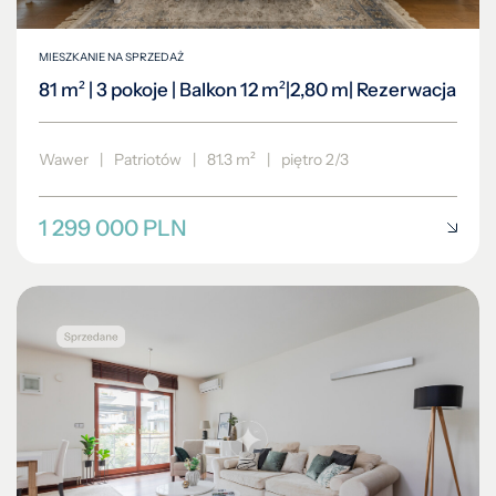
MIESZKANIE NA SPRZEDAŻ
81 m² | 3 pokoje | Balkon 12 m²|2,80 m| Rezerwacja
Wawer
|
Patriotów
|
81.3 m²
|
piętro 2/3
1 299 000 PLN