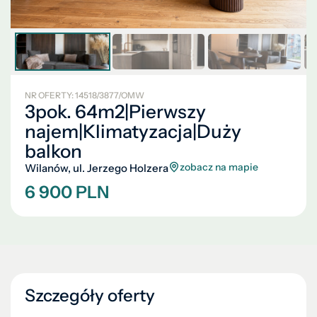
NR OFERTY: 14518/3877/OMW
3pok. 64m2|Pierwszy
najem|Klimatyzacja|Duży
balkon
zobacz na mapie
Wilanów, ul. Jerzego Holzera
6 900 PLN
Szczegóły oferty