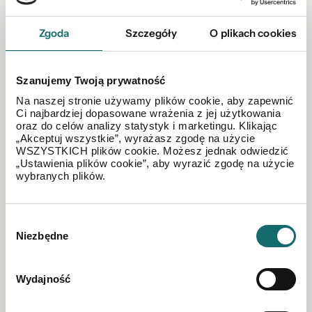
Zgoda
Szczegóły
O plikach cookies
Szanujemy Twoją prywatność
Na naszej stronie używamy plików cookie, aby zapewnić
Ci najbardziej dopasowane wrażenia z jej użytkowania
oraz do celów analizy statystyk i marketingu. Klikając
„Akceptuj wszystkie”, wyrażasz zgodę na użycie
WSZYSTKICH plików cookie. Możesz jednak odwiedzić
„Ustawienia plików cookie”, aby wyrazić zgodę na użycie
wybranych plików.
Wybór
Niezbędne
zgody
MIESZKANIE NA WYNAJEM
REZERWACJA, 4 pok. 96m2, pl. Unii Lubelskiej,
Wydajność
Śródmieście
|
Tadeusza Boya-Żeleńskiego
|
96 m²
|
piętro 4