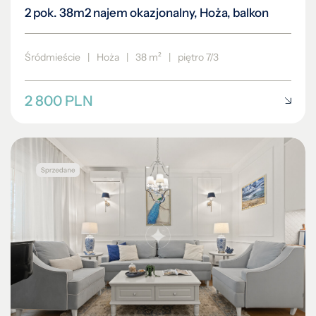
2 pok. 38m2 najem okazjonalny, Hoża, balkon
Śródmieście
|
Hoża
|
38 m²
|
piętro 7/3
2 800 PLN