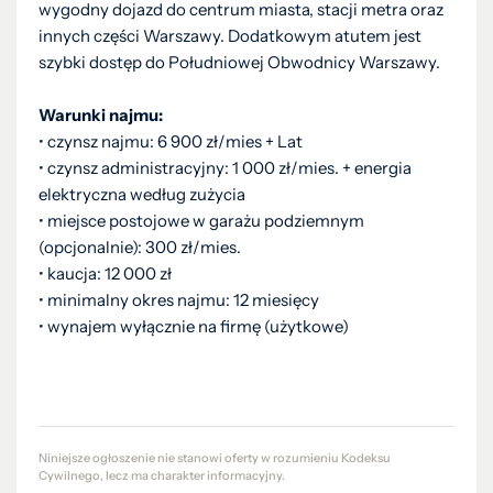
wygodny dojazd do centrum miasta, stacji metra oraz
innych części Warszawy. Dodatkowym atutem jest
szybki dostęp do Południowej Obwodnicy Warszawy.
Warunki najmu:
• czynsz najmu: 6 900 zł/mies + Lat
• czynsz administracyjny: 1 000 zł/mies. + energia
elektryczna według zużycia
• miejsce postojowe w garażu podziemnym
(opcjonalnie): 300 zł/mies.
• kaucja: 12 000 zł
• minimalny okres najmu: 12 miesięcy
• wynajem wyłącznie na firmę (użytkowe)
Niniejsze ogłoszenie nie stanowi oferty w rozumieniu Kodeksu
Cywilnego, lecz ma charakter informacyjny.