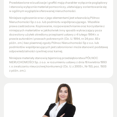
Przedstawione wizualizacje i grafiki mają charakter wyłącznie poglądowy
i stanowią wyłącznie materiał pomocniczy, ułatwiający zorientowanie się
w ogólnym wyglądzie oferowanej nieruchomości.
Niniejsze ogłoszenie wraz z jego elementami jest własnością Północ
Nieruchomości Sp z o.o. lub podmiotu współpracującego. Wszelkie
prawa zastrzeżone. Kopiowanie, rozpowszechnianie oraz korzystanie z
niniejszych materiałów w jakikolwiek inny sposób wykraczający poza
dozwolony użytek określony przepisami ustawy z 4 lutego 1994 r. o
prawie autorskim i prawach pokrewnych (Dz. U. 1994, nr 24 poz. 83 z
późn. zm.) bez pisemnej zgody Północ Nieruchomości Sp z o.o. lub
podmiotów współpracujących jest zabronione i może stanowić podstawę
odpowiedzialności cywilnej oraz karnej.
Niniejsze materiały stanowią tajemnicę przedsiębiorstwa PÓŁNOC
NIERUCHOMOŚCI Sp. z o.o. w rozumieniu ustawy z dnia 16 kwietnia 1993
r. o zwalczaniu nieuczciwej konkurencji (Dz. U. z 2003 r., Nr 153, poz. 1503
z późn. zm.).