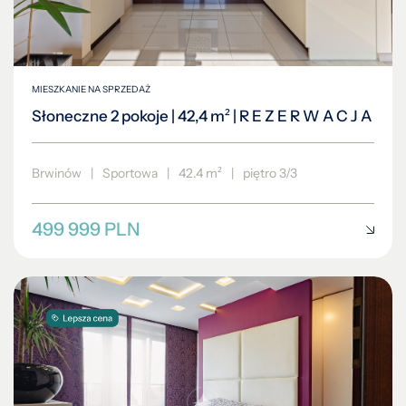
MIESZKANIE NA SPRZEDAŻ
Słoneczne 2 pokoje | 42,4 m² | R E Z E R W A C J A
Brwinów
|
Sportowa
|
42.4 m²
|
piętro 3/3
499 999 PLN