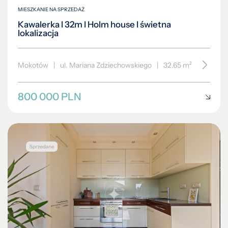
MIESZKANIE NA SPRZEDAŻ
Kawalerka I 32m I Holm house I świetna
lokalizacja
Mokotów
|
ul. Mariana Zdziechowskiego
|
32.65 m²
|
piętro 
800 000 PLN