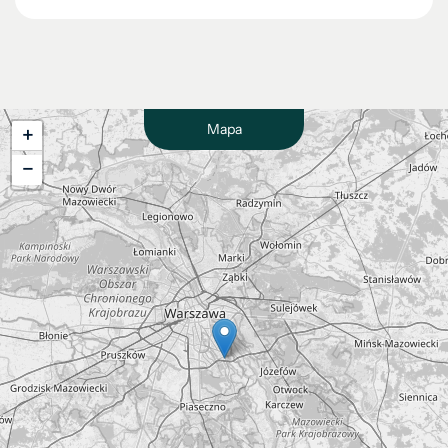
Mapa
+
−