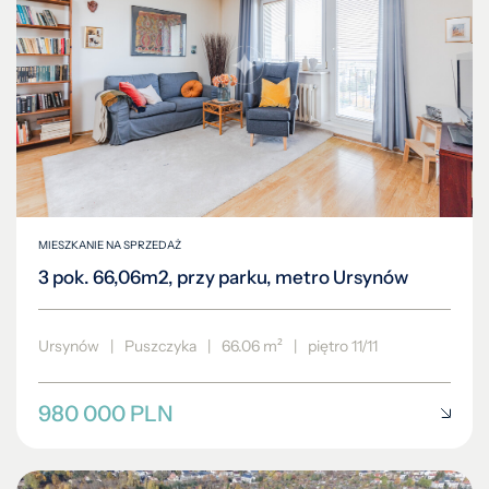
MIESZKANIE NA SPRZEDAŻ
3 pok. 66,06m2, przy parku, metro Ursynów
Ursynów
|
Puszczyka
|
66.06 m²
|
piętro 11/11
980 000 PLN