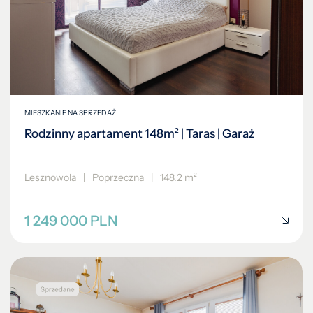
MIESZKANIE NA SPRZEDAŻ
Rodzinny apartament 148m² | Taras | Garaż
Lesznowola
|
Poprzeczna
|
148.2 m²
1 249 000 PLN