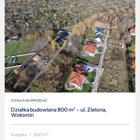
DZIAŁKA NA SPRZEDAŻ
Działka budowlana 800 m² – ul. Zielona,
Wołomin
2
Kobyłka
|
800 m