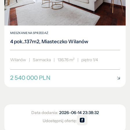
MIESZKANIE NA SPRZEDAŻ
4 pok..137m2, Miasteczko Wilanów
Wilanów
|
Sarmacka
|
136.76 m²
|
piętro 1/4
2 540 000 PLN
Data dodania:
2026-06-14 23:38:32
Udostępnij ofertę: