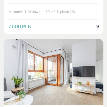
Mokotów
|
Willowa
|
80 m²
|
piętro 2/3
7 500 PLN