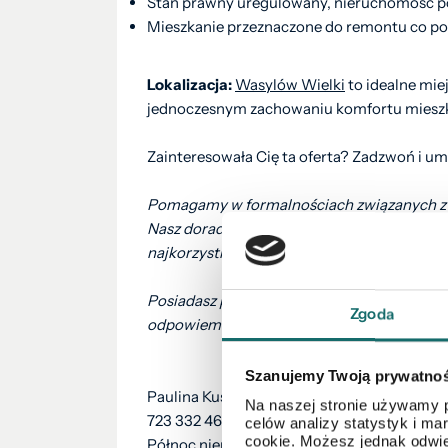
Stan prawny uregulowany, nieruchomość pos
Mieszkanie przeznaczone do remontu co po
Lokalizacja:
Wasylów Wielki
to idealne miej
jednoczesnym zachowaniu komfortu mieszk
Zainteresowała Cię ta oferta? Zadzwoń i um
Pomagamy w formalnościach związanych z 
Nasz doradca kredytowy bezpłatnie pomoże 
najkorzystniejszą ofertę z ponad 10 banków
Posiadasz podobną nieruchomość? Zadzwoń i 
Zgoda
odpowiem na pytania dotyczące Twojej nier
Szanujemy Twoją prywatno
Paulina Kusiak
Na naszej stronie używamy p
723 332 469
celów analizy statystyk i m
cookie. Możesz jednak odwie
Północ nieruchomości Zamość