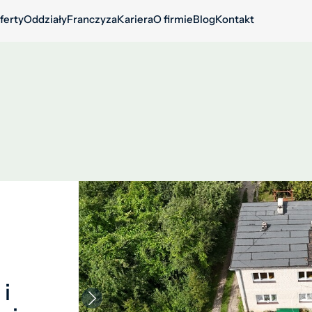
ferty
Oddziały
Franczyza
Kariera
O firmie
Blog
Kontakt
i