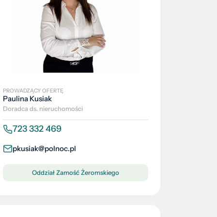
PROWADZĄCY OFERTĘ
Paulina Kusiak
Doradca ds. nieruchomości
723 332 469
pkusiak@polnoc.pl
Oddział Zamość Żeromskiego