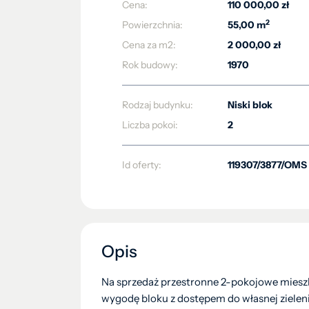
Cena:
110 000,00 zł
2
Powierzchnia:
55,00 m
Cena za m2:
2 000,00 zł
Rok budowy:
1970
Rodzaj budynku:
Niski blok
Liczba pokoi:
2
Id oferty:
119307/3877/OMS
Opis
Na sprzedaż przestronne 2-pokojowe mies
wygodę bloku z dostępem do własnej zieleni