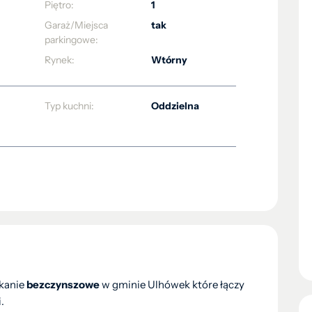
Piętro:
1
Garaż/Miejsca
tak
parkingowe:
Rynek:
Wtórny
Typ kuchni:
Oddzielna
zkanie
bezczynszowe
w gminie Ulhówek które łączy
.