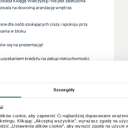
iada Księgę Wieczystą i nie jest zadłużona
zwala na dowolną aranżację wnętrza
sce dla osób szukających ciszy i spokoju przy
ania w bloku
ów się na prezentację!
uzyskaniem kredytu na zakup nieruchomości.
Ci sprawdzić zdolność kredytową i przedstawi
!
skorzystaj z bezpłatnej konsultacji, gdzie
Szczegóły
uchomości, jej ceny oraz procesu sprzedaży.
ść
lików cookie, aby zapewnić Ci najbardziej dopasowane wrażenia
arketingu. Klikając „Akceptuj wszystkie”, wyrażasz zgodę na u
dzić „Ustawienia plików cookie”, aby wyrazić zgodę na użycie 