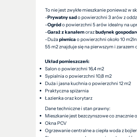
To nie jest zwykłe mieszkanie ponieważ w
-
Prywatny sad
o powierzchni 3 arów z oddz
-
Ogród
o powierzchni 5 arów idealny na up
-
Garaż z kanałem
oraz
budynek gospodar
-Duża
piwnica
o powierzchni około 10 m2I
55 m2 znajduje się na pierwszym i zarazem 
Układ pomieszczeń:
Salon o powierzchni 16,4 m2
Sypialnia o powierzchni 10,8 m2
Duża i jasna kuchnia o powierzchni 12 m2
Praktyczna spiżarnia
Łazienka oraz korytarz
Dane techniczne i stan prawny:
Mieszkanie jest bezczynszowe co znacznie 
Okna PCV
Ogrzewanie centralne a ciepła woda z bojler